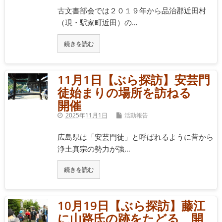
古文書部会では２０１９年から品治郡近田村
（現・駅家町近田）の…
続きを読む
11月1日【ぶら探訪】安芸門
徒始まりの場所を訪ねる
開催
2025年11月1日
活動報告
広島県は「安芸門徒」と呼ばれるように昔から
浄土真宗の勢力が強…
続きを読む
10月19日【ぶら探訪】藤江
に山路氏の跡をたどる 開