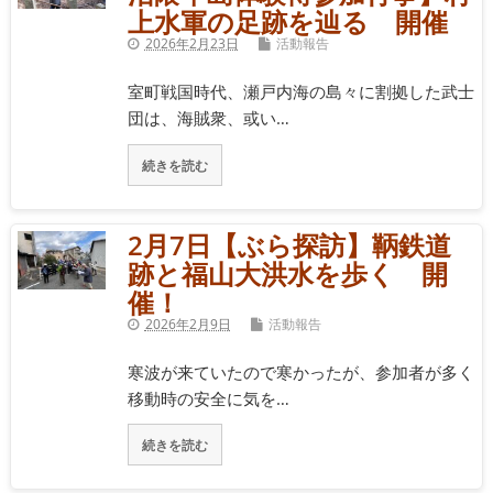
上水軍の足跡を辿る 開催
2026年2月23日
活動報告
室町戦国時代、瀬戸内海の島々に割拠した武士
団は、海賊衆、或い…
続きを読む
2月7日【ぶら探訪】鞆鉄道
跡と福山大洪水を歩く 開
催！
2026年2月9日
活動報告
寒波が来ていたので寒かったが、参加者が多く
移動時の安全に気を…
続きを読む