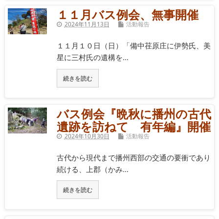
１１月バス例会、無事開催
2024年11月13日
活動報告
１１月１０日（日）「備中荏原庄に伊勢氏、美
星に三村氏の遺構を…
続きを読む
バス例会『晩秋に播州の古代
遺跡を訪ねて 有年編』開催
2024年10月30日
活動報告
古代から現代まで播州西部の交通の要衝であり
続ける、上郡（かみ…
続きを読む