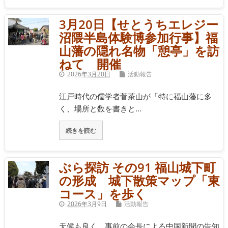
3月20日【せとうちエレジー
沼隈半島体験博参加行事】福
山藩の隠れ名物「憩亭」を訪
ねて 開催
2026年3月20日
活動報告
江戸時代の儒学者菅茶山が「特に福山藩に多
く、場所と数を書きと…
続きを読む
ぶら探訪 その91 福山城下町
の形成 城下散策マップ「東
コース」を歩く
2026年3月9日
活動報告
天候も良く、事前の会長による中国新聞の告知