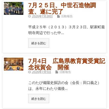
7月２５日、中世石造物調
査、遂に完了
2026年7月28日
活動報告
平成２５年（２０１３）３月２３日、駅家町最
明寺周辺で行った中…
続きを読む
7月4日 広島県教育賞受賞記
念祝賀会 開催
2026年7月5日
活動報告
このたび備陽史探訪の会（会長：田口義之）
は、永年にわたり備後…
続きを読む