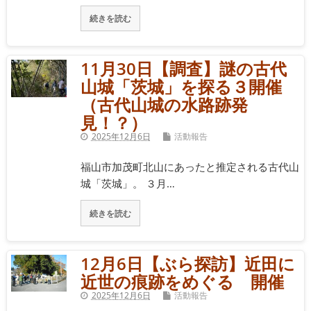
続きを読む
11月30日【調査】謎の古代
山城「茨城」を探る３開催
（古代山城の水路跡発
見！？）
2025年12月6日
活動報告
福山市加茂町北山にあったと推定される古代山
城「茨城」。 ３月…
続きを読む
12月6日【ぶら探訪】近田に
近世の痕跡をめぐる 開催
2025年12月6日
活動報告