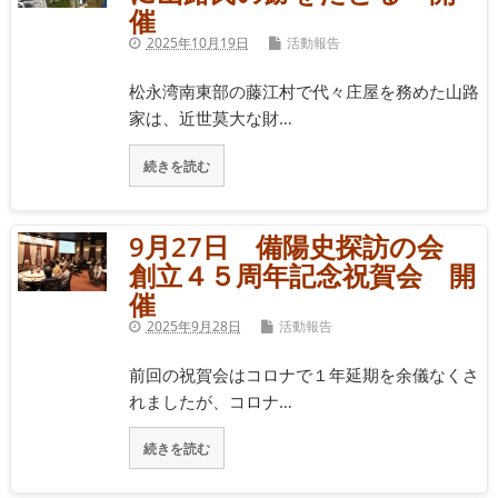
催
2025年10月19日
活動報告
松永湾南東部の藤江村で代々庄屋を務めた山路
家は、近世莫大な財…
続きを読む
9月27日 備陽史探訪の会
創立４５周年記念祝賀会 開
催
2025年9月28日
活動報告
前回の祝賀会はコロナで１年延期を余儀なくさ
れましたが、コロナ…
続きを読む