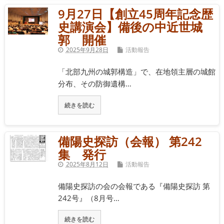
9月27日【創立45周年記念歴
史講演会】備後の中近世城
郭 開催
2025年9月28日
活動報告
「北部九州の城郭構造」で、在地領主層の城館
分布、その防御遺構…
続きを読む
備陽史探訪（会報） 第242
集 発行
2025年8月12日
活動報告
備陽史探訪の会の会報である『備陽史探訪 第
242号』（8月号…
続きを読む