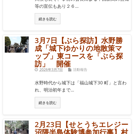
等の宣伝もあり２６…
続きを読む
3月7日【ぶら探訪】水野勝
成「城下ゆかりの地散策マ
ップ」東コースを「ぶら探
訪」 開催
2026年3月7日
活動報告
水野時代から城下は「福山城下30 町」と言わ
れ、明治初年まで…
続きを読む
2月23日【せとうちエレジー
沼隈半島体験博参加行事】村