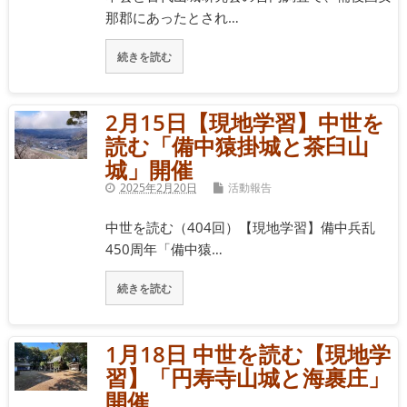
那郡にあったとされ…
続きを読む
2月15日【現地学習】中世を
読む「備中猿掛城と茶臼山
城」開催
2025年2月20日
活動報告
中世を読む（404回）【現地学習】備中兵乱
450周年「備中猿…
続きを読む
1月18日 中世を読む【現地学
習】「円寿寺山城と海裹庄」
開催