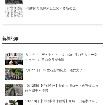
備後国衆馬屋原氏に関する新知見
新着記事
カツナリ・デ・ナイト「福山ゆかりの先人トーク
ショー」に田口会長が出演！
7月２５日、中世石造物調査、遂に完了
10月25日【特別企画】福山古墳ロード再整備に向
けた調査と清掃
10月18日【沼隈半島体験博】豪農・山路家ゆかり