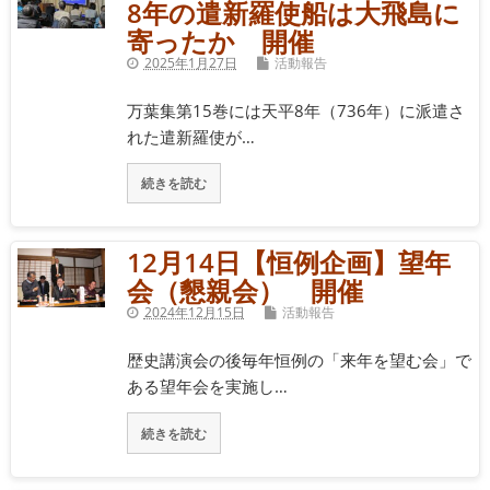
8年の遣新羅使船は大飛島に
寄ったか 開催
2025年1月27日
活動報告
万葉集第15巻には天平8年（736年）に派遣さ
れた遣新羅使が…
続きを読む
12月14日【恒例企画】望年
会（懇親会） 開催
2024年12月15日
活動報告
歴史講演会の後毎年恒例の「来年を望む会」で
ある望年会を実施し…
続きを読む