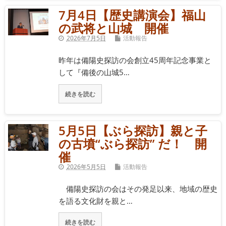
7月4日【歴史講演会】福山
の武将と山城 開催
2026年7月5日
活動報告
昨年は備陽史探訪の会創立45周年記念事業と
して『備後の山城5…
続きを読む
5月5日【ぶら探訪】親と子
の古墳“ぶら探訪” だ！ 開
催
2026年5月5日
活動報告
備陽史探訪の会はその発足以来、地域の歴史
を語る文化財を親と…
続きを読む