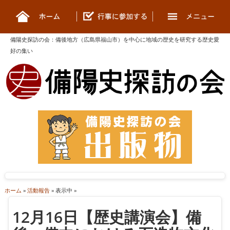
備陽史探訪の会
：
備後地方（広島県福山市）を中心に地域の歴史を研究する歴史愛
好の集い
ホーム
»
活動報告
» 表示中 »
12月16日【歴史講演会】備