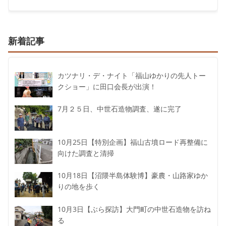
新着記事
カツナリ・デ・ナイト「福山ゆかりの先人トー
クショー」に田口会長が出演！
7月２５日、中世石造物調査、遂に完了
10月25日【特別企画】福山古墳ロード再整備に
向けた調査と清掃
10月18日【沼隈半島体験博】豪農・山路家ゆか
りの地を歩く
10月3日【ぶら探訪】大門町の中世石造物を訪ね
る