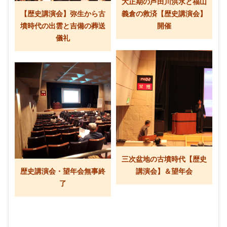
大正期の芦田川洪水と福山
【歴史講演会】弥生から古
義倉の救済【歴史講演会】
墳時代の出雲と吉備の葬送
開催
儀礼
三次盆地の古墳時代【歴史
歴史講演会・望年会無事終
講演会】＆望年会
了