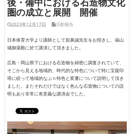
後・備中における石造物文化
圏の成立と展開 開催
2023年12月17日
活動報告
日本体育大学より講師として舘鼻誠先生をお招きし、福山
城御湯殿に於て講演して頂きました。
広島・岡山県下における石造物を綿密に調査されていて、
そこから見える地域的、時代的な特色について特に宝篋印
塔に絞って地域的なぶｎ特色と変遷について説明して頂き
ました。またそれだけではなく色んな石造物についての説
明もあり非常に有意義な講演会でした。