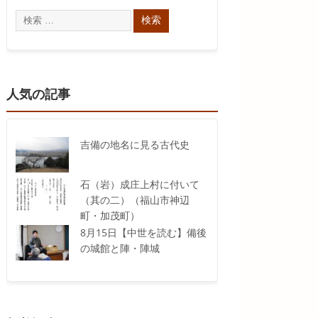
人気の記事
吉備の地名に見る古代史
石（岩）成庄上村に付いて
（其の二）（福山市神辺
町・加茂町）
8月15日【中世を読む】備後
の城館と陣・陣城