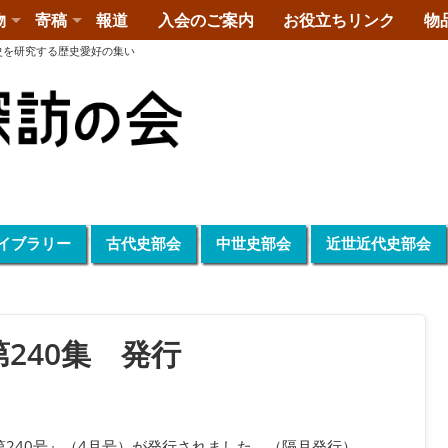
物
寄稿
報道
入会のご案内
お役立ちリンク
物
史を研究する歴史愛好の集い
イブラリー
古代史部会
中世史部会
近世近代史部会
240集 発行
第240号』（4月号）が発行されました。（隔月発行）