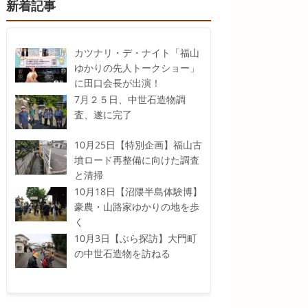
新着記事
カツナリ・デ・ナイト「福山
ゆかりの先人トークショー」
に田口会長が出演！
7月２５日、中世石造物調
査、遂に完了
10月25日【特別企画】福山古
墳ロード再整備に向けた調査
と清掃
10月18日【沼隈半島体験博】
豪農・山路家ゆかりの地を歩
く
10月3日【ぶら探訪】大門町
の中世石造物を訪ねる