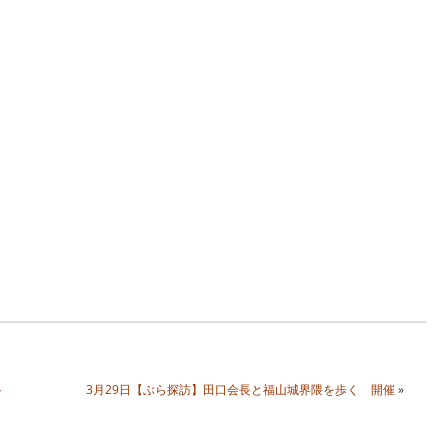
ト
3月29日【ぶら探訪】田口会長と福山城界隈を歩く 開催
»