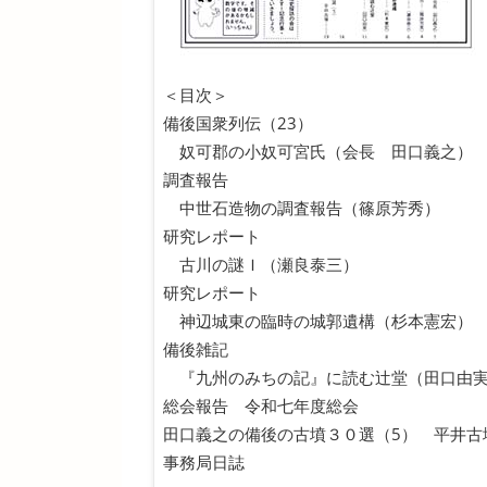
＜目次＞
備後国衆列伝（23）
奴可郡の小奴可宮氏（会長 田口義之）
調査報告
中世石造物の調査報告（篠原芳秀）
研究レポート
古川の謎Ｉ（瀬良泰三）
研究レポート
神辺城東の臨時の城郭遺構（杉本憲宏）
備後雑記
『九州のみちの記』に読む辻堂（田口由
総会報告 令和七年度総会
田口義之の備後の古墳３０選（5） 平井古
事務局日誌