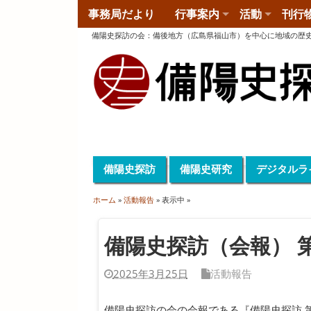
事務局だより
行事案内
活動
刊行
備陽史探訪の会
：
備後地方（広島県福山市）を中心に地域の歴
備陽史探訪
備陽史研究
デジタルラ
ホーム
»
活動報告
» 表示中 »
備陽史探訪（会報） 第
2025年3月25日
活動報告
備陽史探訪の会の会報である『備陽史探訪 