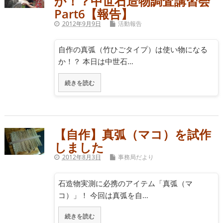
か！？中世石造物調査講習会
Part6【報告】
2012年9月9日
活動報告
自作の真弧（竹ひごタイプ）は使い物になる
か！？ 本日は中世石…
続きを読む
【自作】真弧（マコ）を試作
しました
2012年8月3日
事務局だより
石造物実測に必携のアイテム「真弧（マ
コ）」！ 今回は真弧を自…
続きを読む