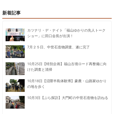
新着記事
カツナリ・デ・ナイト「福山ゆかりの先人トーク
ショー」に田口会長が出演！
7月２５日、中世石造物調査、遂に完了
10月25日【特別企画】福山古墳ロード再整備に向
けた調査と清掃
10月18日【沼隈半島体験博】豪農・山路家ゆかり
の地を歩く
10月3日【ぶら探訪】大門町の中世石造物を訪ねる