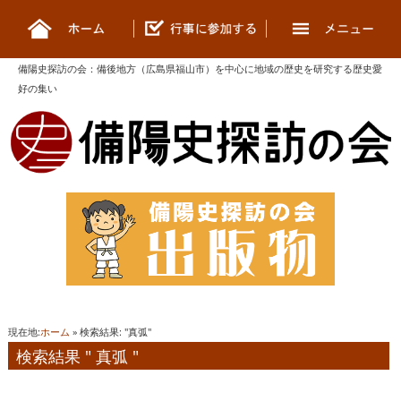
備陽史探訪の会
：
備後地方（広島県福山市）を中心に地域の歴史を研究する歴史愛
好の集い
現在地:
ホーム
» 検索結果: "真弧"
検索結果 " 真弧 "