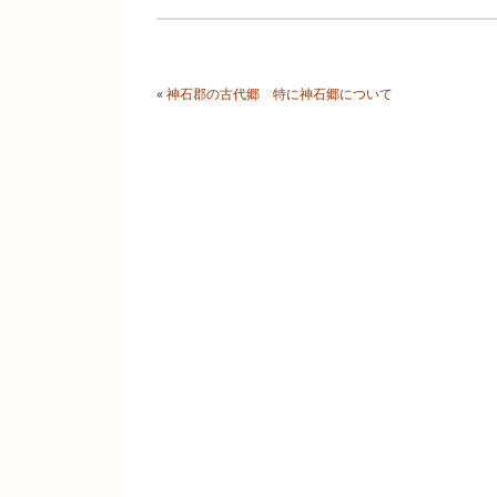
«
神石郡の古代郷 特に神石郷について