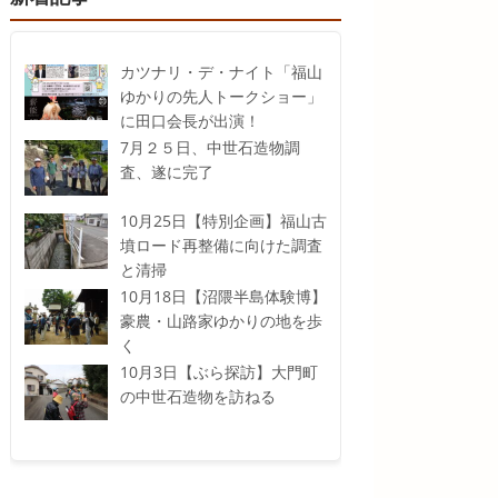
カツナリ・デ・ナイト「福山
ゆかりの先人トークショー」
に田口会長が出演！
7月２５日、中世石造物調
査、遂に完了
10月25日【特別企画】福山古
墳ロード再整備に向けた調査
と清掃
10月18日【沼隈半島体験博】
豪農・山路家ゆかりの地を歩
く
10月3日【ぶら探訪】大門町
の中世石造物を訪ねる