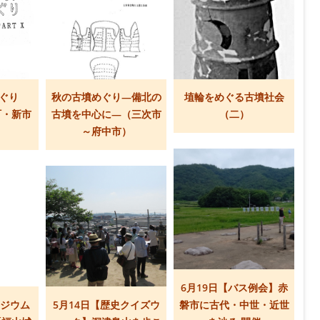
めぐり
秋の古墳めぐり―備北の
埴輪をめぐる古墳社会
町・新市
古墳を中心に―（三次市
（二）
～府中市）
6月19日【バス例会】赤
ポジウム
5月14日【歴史クイズウ
磐市に古代・中世・近世