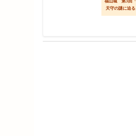
福山城 第3回
天守の謎に迫る