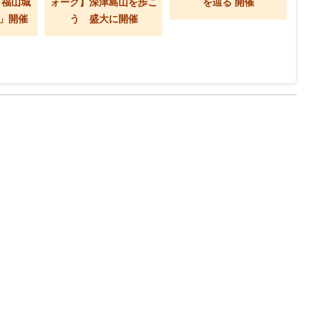
「福山城
ォーク】深津島山を歩こ
を辿る 開催
」開催
う 盛大に開催