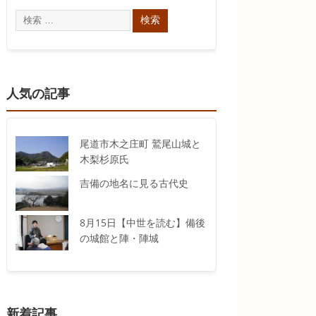
人気の記事
尾道市木之庄町 鷲尾山城と
木梨杉原氏
吉備の地名に見る古代史
8月15日【中世を読む】備後
の城館と陣・陣城
新着記事