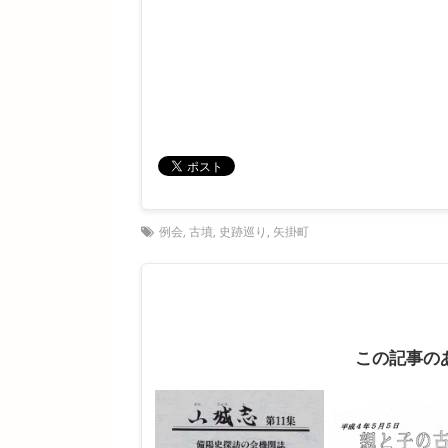
例会
,
古墳
,
史跡巡り
,
矢掛町
この記事の