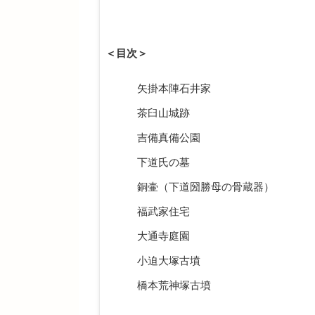
＜目次＞
矢掛本陣石井家
茶臼山城跡
吉備真備公園
下道氏の墓
銅壷（下道圀勝母の骨蔵器）
福武家住宅
大通寺庭園
小迫大塚古墳
橋本荒神塚古墳