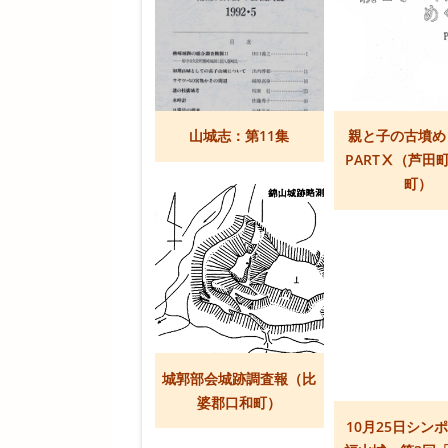
山城志：第11集
親と子の古墳
PARTⅩ（芦田
町）
城郭部会城跡調査報（比
婆郡口和町）
10月25日シン