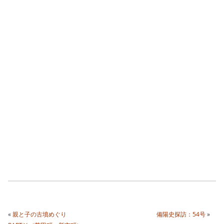
«
親と子の古墳めぐり
備陽史探訪：54号
»