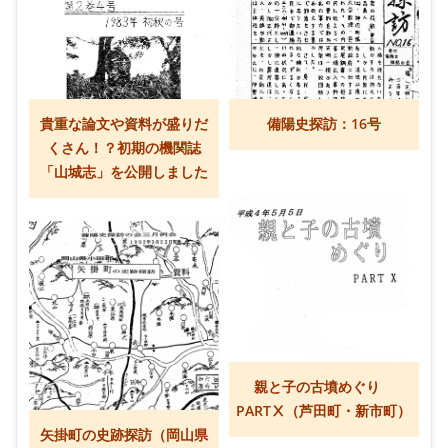
貴重な論文や資料が盛りだ
備陽史探訪：16号
くさん！？初期の機関誌
「山城志」を公開しました
親と子の古墳めぐり
PARTⅩ（芦田町・新市町）
矢掛町の史跡探訪（岡山県