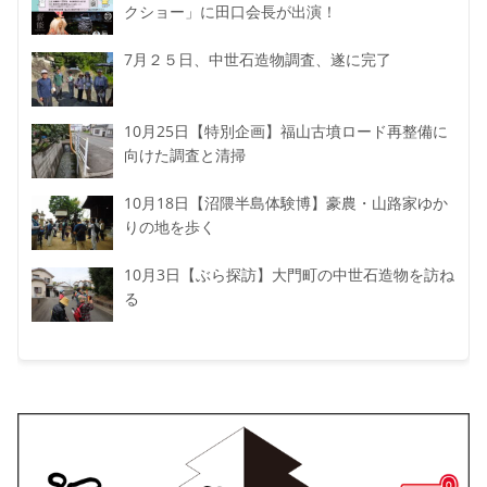
クショー」に田口会長が出演！
7月２５日、中世石造物調査、遂に完了
10月25日【特別企画】福山古墳ロード再整備に
向けた調査と清掃
10月18日【沼隈半島体験博】豪農・山路家ゆか
りの地を歩く
10月3日【ぶら探訪】大門町の中世石造物を訪ね
る