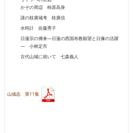
かその周辺 柿原高身
謎の枝廣城考 枝廣信
水時計 佐藤秀子
日蓮宗の傳来―日蓮の西国布教願望と日像の活躍
― 小林定市
古代山城に就いて 七森義人
山城志 第11集