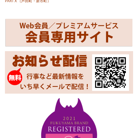
PARTⅩ（芦田町・新市町）