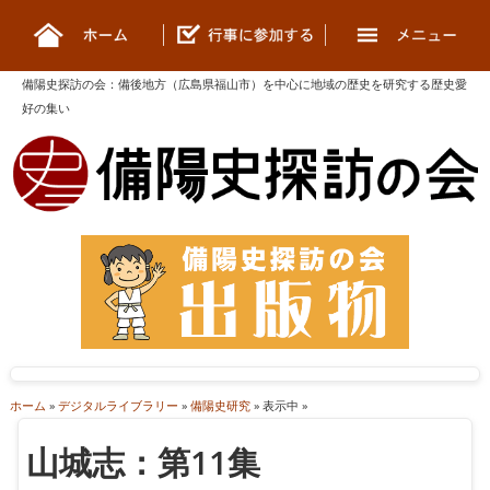
備陽史探訪の会
：
備後地方（広島県福山市）を中心に地域の歴史を研究する歴史愛
好の集い
ホーム
»
デジタルライブラリー
»
備陽史研究
» 表示中 »
山城志：第11集