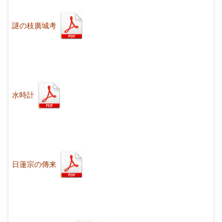
謎の枝廣城考
水時計
日蓮宗の傳来