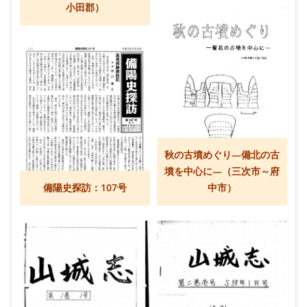
小田郡）
秋の古墳めぐり―備北の古
墳を中心に―（三次市～府
備陽史探訪：107号
中市）