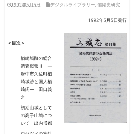
1992年5月5日
デジタルライブラリー
,
備陽史研究
1992年5月5日発行
＜目次＞
楢崎城跡の総合
調査概報Ⅱ ―
府中市久佐町楢
崎城跡と国人楢
崎氏― 田口義
之
初期山城として
の高子山城につ
いて 出内博都
ウヤツベの宮処