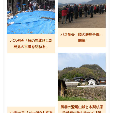
バス例会「陸の厳島合戦」
バス例会「秋の芸北路に新
開催
発見の古墳を訪ねる」
風雲の鷲尾山城と木梨杉原