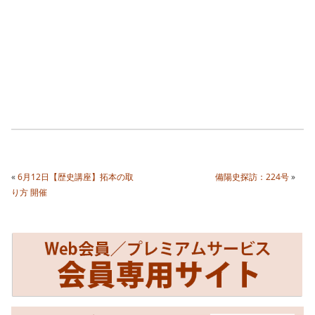
«
6月12日【歴史講座】拓本の取
備陽史探訪：224号
»
り方 開催