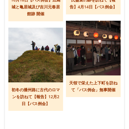
10月18日【バス例会】広島
氏盛衰の跡を訪ねて【報
城と亀居城及び吉川元春居
告】4月14日【バス例会】
館跡 開催
天領で栄えた上下町を訪ね
初冬の播州路に古代のロマ
て「バス例会」無事開催
ンを訪ねて【報告】12月2
日【バス例会】