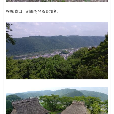
横堀 虎口 斜面を登る参加者。