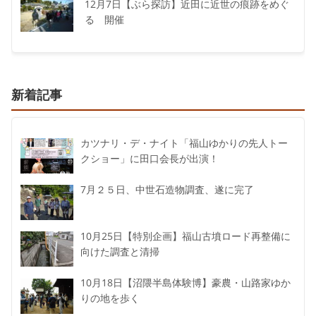
12月7日【ぶら探訪】近田に近世の痕跡をめぐ
る 開催
新着記事
カツナリ・デ・ナイト「福山ゆかりの先人トー
クショー」に田口会長が出演！
7月２５日、中世石造物調査、遂に完了
10月25日【特別企画】福山古墳ロード再整備に
向けた調査と清掃
10月18日【沼隈半島体験博】豪農・山路家ゆか
りの地を歩く