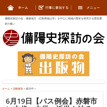
備陽史探訪の会
：
備後地方（広島県福山市）を中心に地域の歴史を研究する歴史愛
好の集い
ホーム
»
活動報告
» 表示中 »
6月19日【バス例会】赤磐市