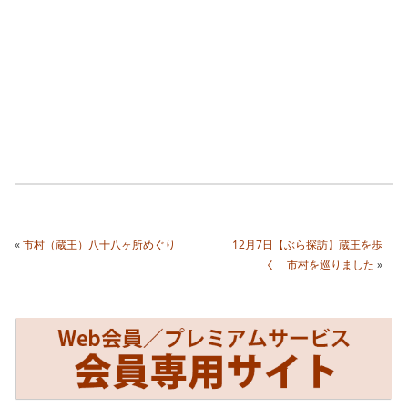
«
市村（蔵王）八十八ヶ所めぐり
12月7日【ぶら探訪】蔵王を歩
く 市村を巡りました
»