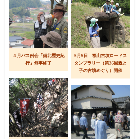
４月バス例会「備北歴史紀
5月5日 福山古墳ロードス
行」無事終了
タンプラリー（第36回親と
子の古墳めぐり）開催