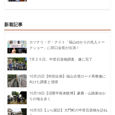
新着記事
カツナリ・デ・ナイト「福山ゆかりの先人トー
クショー」に田口会長が出演！
7月２５日、中世石造物調査、遂に完了
10月25日【特別企画】福山古墳ロード再整備に
向けた調査と清掃
10月18日【沼隈半島体験博】豪農・山路家ゆか
りの地を歩く
10月3日【ぶら探訪】大門町の中世石造物を訪ね