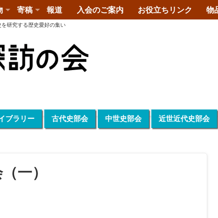
物
寄稿
報道
入会のご案内
お役立ちリンク
物
史を研究する歴史愛好の集い
イブラリー
古代史部会
中世史部会
近世近代史部会
会（一）