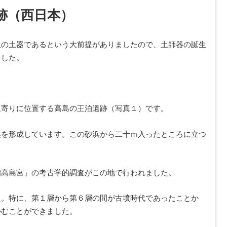
跡（西日本）
土の土器であるという大前提がありましたので、土師器の誕生
ました。
土寄りに位置する高島の王泊遺跡（写真１）です。
浜を形成しています。この砂浜から二十ｍ入ったところに立つ
備高島宮」の考古学的調査がこの地で行われました。
た。特に、第１層から第６層の間が古墳時代であったことか
かむことができました。