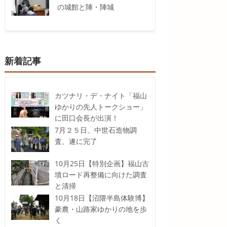
の城館と陣・陣城
新着記事
カツナリ・デ・ナイト「福山
ゆかりの先人トークショー」
に田口会長が出演！
7月２５日、中世石造物調
査、遂に完了
10月25日【特別企画】福山古
墳ロード再整備に向けた調査
と清掃
10月18日【沼隈半島体験博】
豪農・山路家ゆかりの地を歩
く