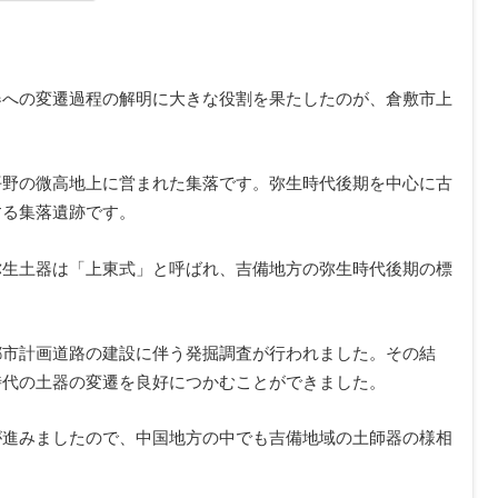
器への変遷過程の解明に大きな役割を果たしたのが、倉敷市上
平野の微高地上に営まれた集落です。弥生時代後期を中心に古
する集落遺跡です。
弥生土器は「上東式」と呼ばれ、吉備地方の弥生時代後期の標
都市計画道路の建設に伴う発掘調査が行われました。その結
時代の土器の変遷を良好につかむことができました。
が進みましたので、中国地方の中でも吉備地域の土師器の様相