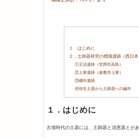
１．はじめに
２．土師器研究の標識遺跡（西日本
①王泊遺跡（笠岡市高島）
②上東遺跡（倉敷市上東）
③纏向遺跡
④弥生土器から土師器への編年
１．はじめに
古墳時代の土器には、土師器と須恵器とが