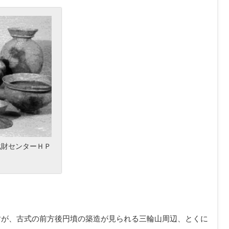
化財センターＨＰ
討が、古式の前方後円墳の築造が見られる三輪山周辺、とくに