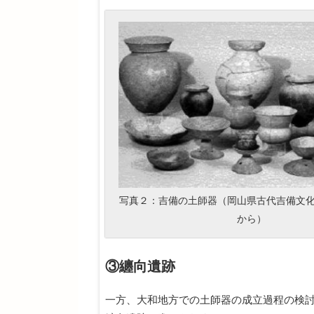
写真２：吉備の土師器（岡山県古代吉備文
から）
③纏向遺跡
一方、大和地方での土師器の成立過程の検