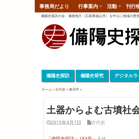
事務局だより
行事案内
活動
刊行
備陽史探訪の会
：
備後地方（広島県福山市）を中心に地域の歴
備陽史探訪
備陽史研究
デジタルラ
ホーム
»
古代史
» 表示中 »
土器からよむ古墳社
2015年4月1日
古代史
「
備陽史探訪：183号
」より