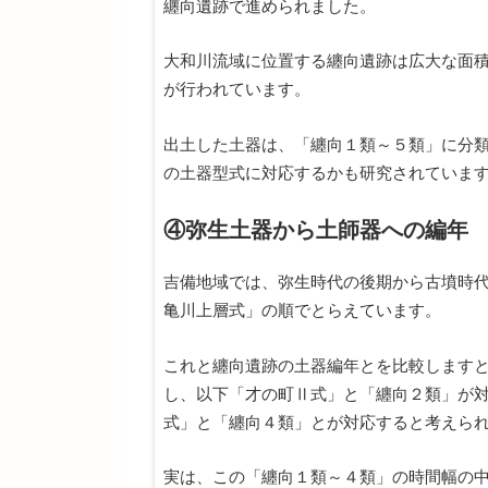
纏向遺跡で進められました。
大和川流域に位置する纏向遺跡は広大な面
が行われています。
出土した土器は、「纏向１類～５類」に分
の土器型式に対応するかも研究されていま
④弥生土器から土師器への編年
吉備地域では、弥生時代の後期から古墳時
亀川上層式」の順でとらえています。
これと纏向遺跡の土器編年とを比較します
し、以下「才の町Ⅱ式」と「纏向２類」が
式」と「纏向４類」とが対応すると考えら
実は、この「纏向１類～４類」の時間幅の