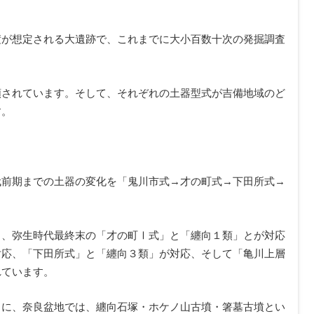
積が想定される大遺跡で、これまでに大小百数十次の発掘調査
類されています。そして、それぞれの土器型式が吉備地域のど
す。
代前期までの土器の変化を「鬼川市式→才の町式→下田所式→
と、弥生時代最終末の「才の町Ⅰ式」と「纏向１類」とが対応
対応、「下田所式」と「纏向３類」が対応、そして「亀川上層
れています。
中に、奈良盆地では、纏向石塚・ホケノ山古墳・箸墓古墳とい