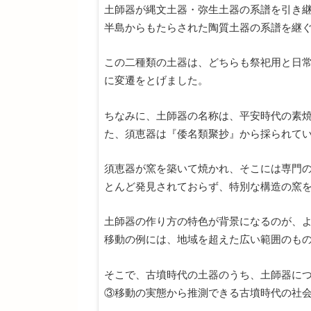
土師器が縄文土器・弥生土器の系譜を引き
半島からもたらされた陶質土器の系譜を継
この二種類の土器は、どちらも祭祀用と日
に変遷をとげました。
ちなみに、土師器の名称は、平安時代の素
た、須恵器は『倭名類聚抄』から採られて
須恵器が窯を築いて焼かれ、そこには専門
とんど発見されておらず、特別な構造の窯
土師器の作り方の特色が背景になるのが、
移動の例には、地域を超えた広い範囲のも
そこで、古墳時代の土器のうち、土師器に
③移動の実態から推測できる古墳時代の社