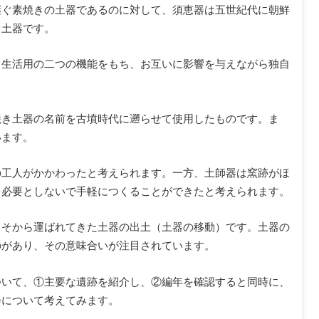
継ぐ素焼きの土器であるのに対して、須恵器は五世紀代に朝鮮
ぐ土器です。
常生活用の二つの機能をもち、お互いに影響を与えながら独自
焼き土器の名前を古墳時代に遡らせて使用したものです。ま
います。
の工人がかかわったと考えられます。一方、土師器は窯跡がほ
を必要としないで手軽につくることができたと考えられます。
よそから運ばれてきた土器の出土（土器の移動）です。土器の
のがあり、その意味合いが注目されています。
ついて、①主要な遺跡を紹介し、②編年を確認すると同時に、
会について考えてみます。