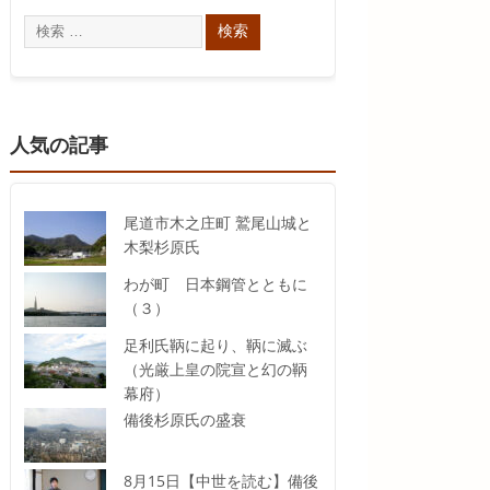
人気の記事
尾道市木之庄町 鷲尾山城と
木梨杉原氏
わが町 日本鋼管とともに
（３）
足利氏鞆に起り、鞆に滅ぶ
（光厳上皇の院宣と幻の鞆
幕府）
備後杉原氏の盛衰
8月15日【中世を読む】備後