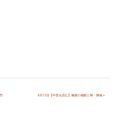
竹
8月15日【中世を読む】備後の城館と陣・陣城
»