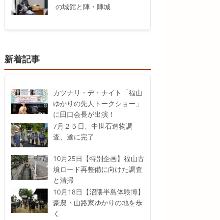
の城館と陣・陣城
新着記事
カツナリ・デ・ナイト「福山
ゆかりの先人トークショー」
に田口会長が出演！
7月２５日、中世石造物調
査、遂に完了
10月25日【特別企画】福山古
墳ロード再整備に向けた調査
と清掃
10月18日【沼隈半島体験博】
豪農・山路家ゆかりの地を歩
く