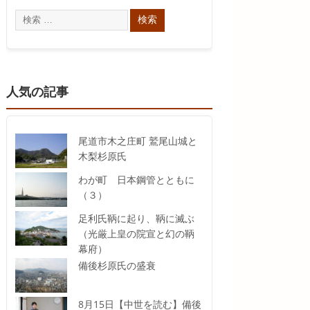
人気の記事
尾道市木之庄町 鷲尾山城と
木梨杉原氏
わが町 日本鋼管とともに
（３）
足利氏鞆に起り、鞆に滅ぶ
（光厳上皇の院宣と幻の鞆
幕府）
備後杉原氏の盛衰
8月15日【中世を読む】備後