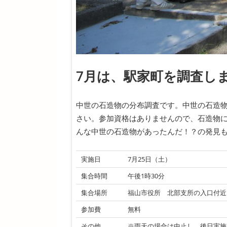
7月は、駅家町を調査し
中世の石造物の分布調査です。中世の石造
さい。参加資格はありませんので、石造物
んな中世の石造物があったんだ！？の発見
実施日
7月25日（土）
集合時間
午後1時30分
集合場所
福山市役所 北部支所の入口付近
参加費
無料
その他
※雨天の場合は中止し、後日実施