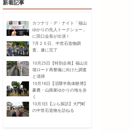
新着記事
カツナリ・デ・ナイト「福山
ゆかりの先人トークショー」
に田口会長が出演！
7月２５日、中世石造物調
査、遂に完了
10月25日【特別企画】福山古
墳ロード再整備に向けた調査
と清掃
10月18日【沼隈半島体験博】
豪農・山路家ゆかりの地を歩
く
10月3日【ぶら探訪】大門町
の中世石造物を訪ねる