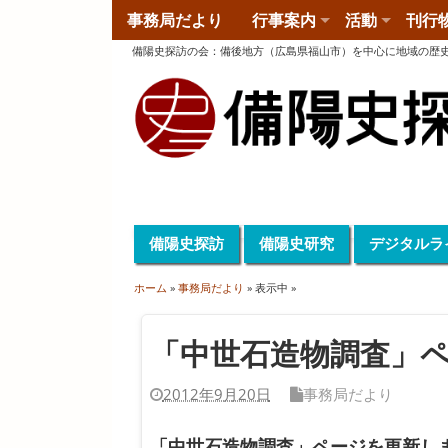
事務局だより
行事案内
活動
刊行
備陽史探訪の会
：
備後地方（広島県福山市）を中心に地域の歴
備陽史探訪
備陽史研究
デジタルラ
ホーム
»
事務局だより
» 表示中 »
「中世石造物調査」
2012年9月20日
事務局だより
「中世石造物調査」ページを更新し