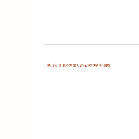
«
厚山宝篋印塔左隣りの宝篋印塔実測図