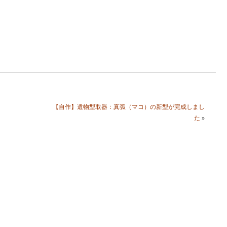
【自作】遺物型取器：真弧（マコ）の新型が完成しまし
た
»