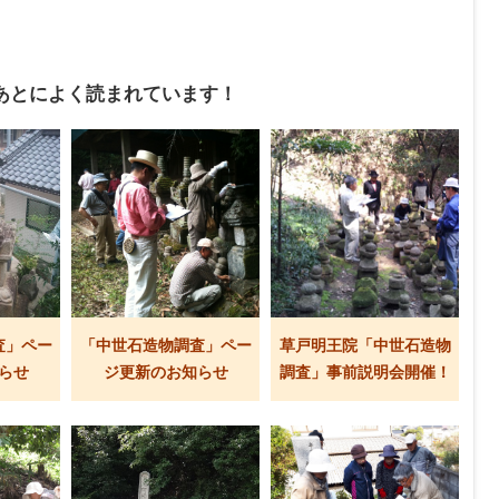
あとによく読まれています！
査」ペー
「中世石造物調査」ペー
草戸明王院「中世石造物
らせ
ジ更新のお知らせ
調査」事前説明会開催！