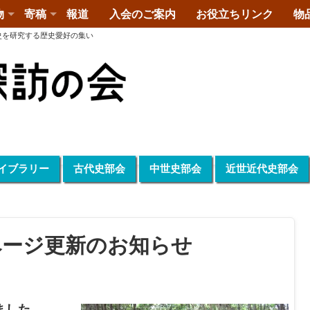
物
寄稿
報道
入会のご案内
お役立ちリンク
物
史を研究する歴史愛好の集い
イブラリー
古代史部会
中世史部会
近世近代史部会
ページ更新のお知らせ
ました。