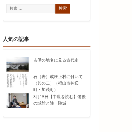
人気の記事
吉備の地名に見る古代史
石（岩）成庄上村に付いて
（其の二）（福山市神辺
町・加茂町）
8月15日【中世を読む】備後
の城館と陣・陣城