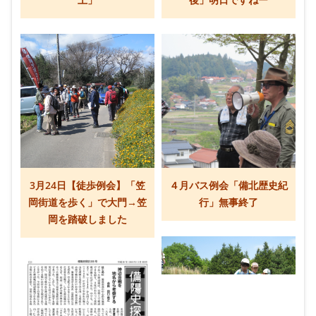
上」
後」明日ですねー
3月24日【徒歩例会】「笠
４月バス例会「備北歴史紀
岡街道を歩く」で大門→笠
行」無事終了
岡を踏破しました