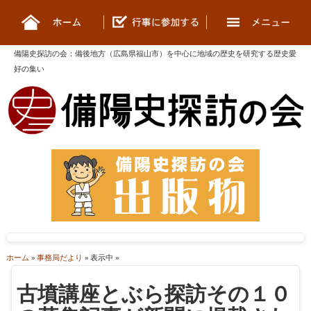
備陽史探訪の会
：
備後地方（広島県福山市）を中心に地域の歴史を研究する歴史愛
好の集い
ホーム
»
事務局だより
» 表示中 »
古墳講座とぶら探訪その１０