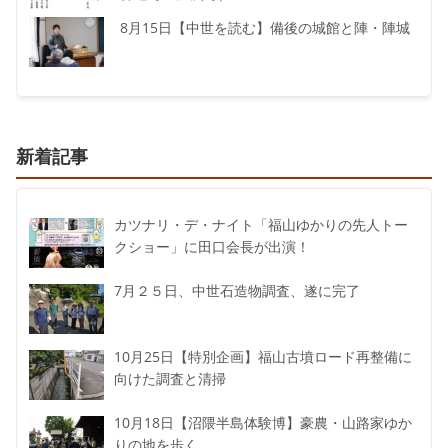
8月15日【中世を読む】備後の城館と陣・陣城
新着記事
カツナリ・デ・ナイト「福山ゆかりの先人トー
クショー」に田口会長が出演！
7月２５日、中世石造物調査、遂に完了
10月25日【特別企画】福山古墳ロード再整備に
向けた調査と清掃
10月18日【沼隈半島体験博】豪農・山路家ゆか
りの地を歩く