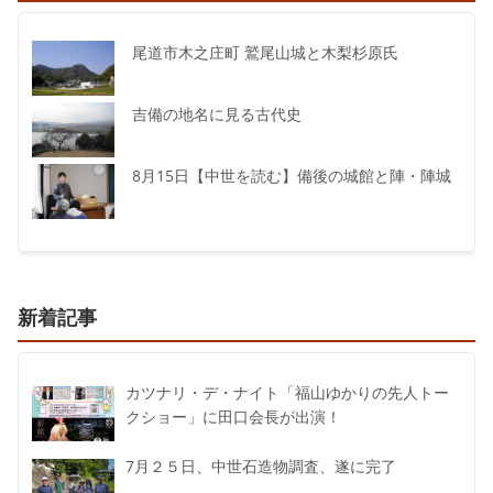
尾道市木之庄町 鷲尾山城と木梨杉原氏
吉備の地名に見る古代史
8月15日【中世を読む】備後の城館と陣・陣城
新着記事
カツナリ・デ・ナイト「福山ゆかりの先人トー
クショー」に田口会長が出演！
7月２５日、中世石造物調査、遂に完了