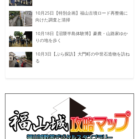
10月25日【特別企画】福山古墳ロード再整備に
向けた調査と清掃
10月18日【沼隈半島体験博】豪農・山路家ゆか
りの地を歩く
10月3日【ぶら探訪】大門町の中世石造物を訪ね
る