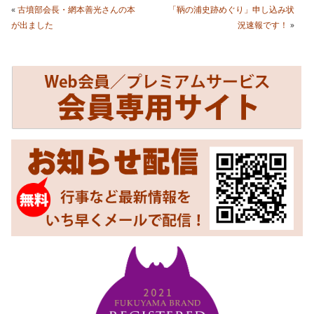
«
古墳部会長・網本善光さんの本
「鞆の浦史跡めぐり」申し込み状
が出ました
況速報です！
»