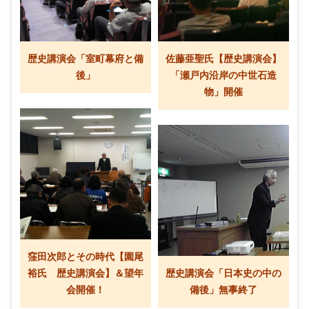
歴史講演会「室町幕府と備
佐藤亜聖氏【歴史講演会】
後」
「瀬戸内沿岸の中世石造
物」開催
窪田次郎とその時代【園尾
裕氏 歴史講演会】＆望年
歴史講演会「日本史の中の
会開催！
備後」無事終了