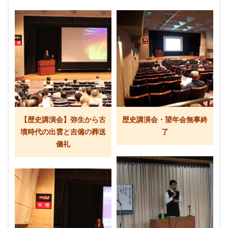
【歴史講演会】弥生から古
歴史講演会・望年会無事終
墳時代の出雲と吉備の葬送
了
儀礼