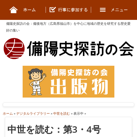
備陽史探訪の会
：
備後地方（広島県福山市）を中心に地域の歴史を研究する歴史愛
好の集い
ホーム
»
デジタルライブラリー
»
中世を読む
» 表示中 »
中世を読む：第3・4号