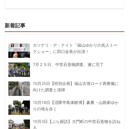
新着記事
カツナリ・デ・ナイト「福山ゆかりの先人トー
クショー」に田口会長が出演！
7月２５日、中世石造物調査、遂に完了
10月25日【特別企画】福山古墳ロード再整備に
向けた調査と清掃
10月18日【沼隈半島体験博】豪農・山路家ゆか
りの地を歩く
10月3日【ぶら探訪】大門町の中世石造物を訪ね
る