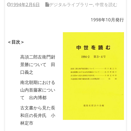
1994年2月6日
デジタルライブラリー
,
中世を読む
1998年10月発行
＜目次＞
高須二郎左衛門尉
景勝について 田
口義之
南北朝期における
山内首藤家につい
て 出内博都
古文書から見た長
和庄の長井氏 小
林定市