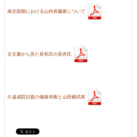
南北朝期における山内首藤家について
古文書から見た長和庄の長井氏
久遠成院日親の備後布教と山田郷武将