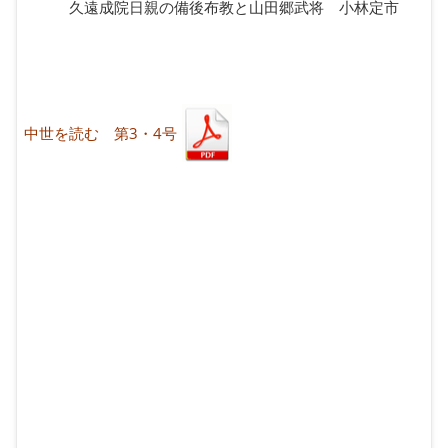
久遠成院日親の備後布教と山田郷武将 小林定市
中世を読む 第3・4号