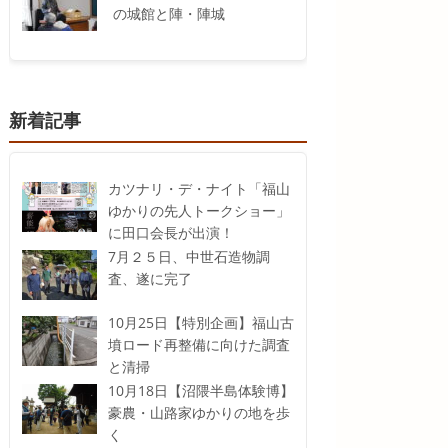
の城館と陣・陣城
新着記事
カツナリ・デ・ナイト「福山
ゆかりの先人トークショー」
に田口会長が出演！
7月２５日、中世石造物調
査、遂に完了
10月25日【特別企画】福山古
墳ロード再整備に向けた調査
と清掃
10月18日【沼隈半島体験博】
豪農・山路家ゆかりの地を歩
く