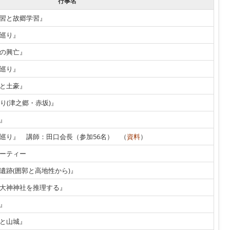
行事名
習と故郷学習』
巡り』
の興亡』
巡り』
と土豪』
り(津之郷・赤坂)』
』
巡り』 講師：田口会長（参加56名） （
資料
）
ーティー
遺跡(囲郭と高地性から)』
大神神社を推理する』
』
と山城』