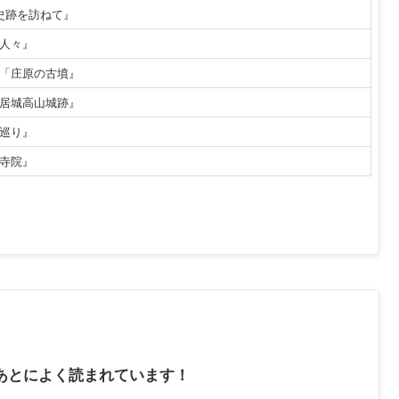
史跡を訪ねて』
人々』
「庄原の古墳』
居城高山城跡』
巡り』
寺院』
あとによく読まれています！