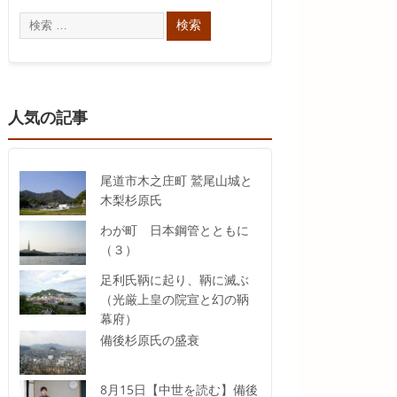
人気の記事
尾道市木之庄町 鷲尾山城と
木梨杉原氏
わが町 日本鋼管とともに
（３）
足利氏鞆に起り、鞆に滅ぶ
（光厳上皇の院宣と幻の鞆
幕府）
備後杉原氏の盛衰
8月15日【中世を読む】備後