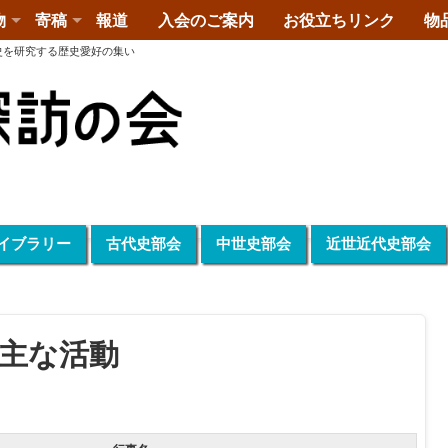
物
寄稿
報道
入会のご案内
お役立ちリンク
物
史を研究する歴史愛好の集い
イブラリー
古代史部会
中世史部会
近世近代史部会
の主な活動