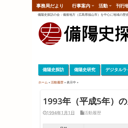
事務局だより
行事案内
活動
刊行
備陽史探訪の会
：
備後地方（広島県福山市）を中心に地域の歴
備陽史探訪
備陽史研究
デジタルラ
ホーム
»
活動履歴
» 表示中 »
1993年（平成5年）
1994年1月1日
活動履歴