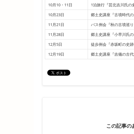
10月10・11日
1泊旅行『芸北吉川氏の
10月23日
郷土史講座『古墳時代の
11月21日
バス例会『秋の古墳巡り
11月28日
郷土史講座『小早川氏の
12月5日
徒歩例会『赤坂町の史跡
12月19日
郷土史講座『吉備の古代
この記事の