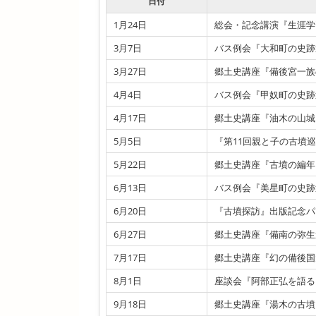
日付
1月24日
総会・記念講演『生涯学
3月7日
バス例会『大和町の史跡
3月27日
郷土史講座『備後宮一族
4月4日
バス例会『甲奴町の史跡
4月17日
郷土史講座『油木の山城
5月5日
『第11回親と子の古墳巡
5月22日
郷土史講座『古墳の編年
6月13日
バス例会『美星町の史跡
6月20日
『古墳探訪』出版記念パ
6月27日
郷土史講座『備南の弥生
7月17日
郷土史講座『幻の備後国
8月1日
座談会『阿部正弘を語る
9月18日
郷土史講座『湯木の古墳