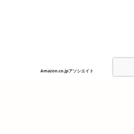
Amazon.co.jpアソシエイト
Copyright ©2026. 備陽史探訪の会