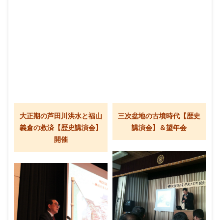
大正期の芦田川洪水と福山
三次盆地の古墳時代【歴史
義倉の救済【歴史講演会】
講演会】＆望年会
開催