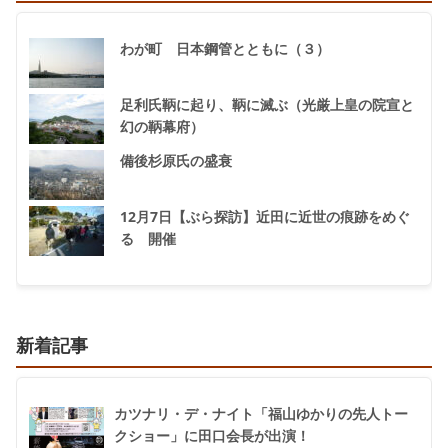
わが町 日本鋼管とともに（３）
足利氏鞆に起り、鞆に滅ぶ（光厳上皇の院宣と
幻の鞆幕府）
備後杉原氏の盛衰
12月7日【ぶら探訪】近田に近世の痕跡をめぐ
る 開催
新着記事
カツナリ・デ・ナイト「福山ゆかりの先人トー
クショー」に田口会長が出演！