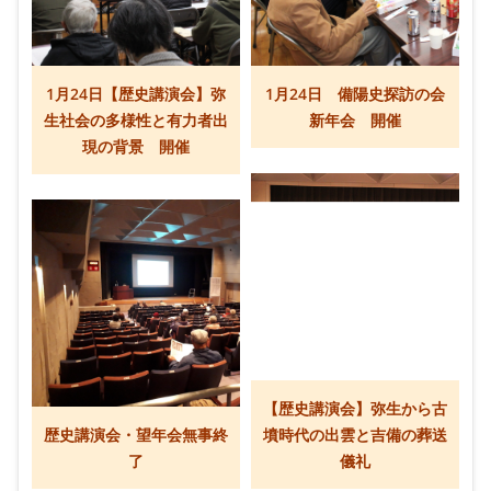
1月24日【歴史講演会】弥
1月24日 備陽史探訪の会
生社会の多様性と有力者出
新年会 開催
現の背景 開催
【歴史講演会】弥生から古
歴史講演会・望年会無事終
墳時代の出雲と吉備の葬送
了
儀礼