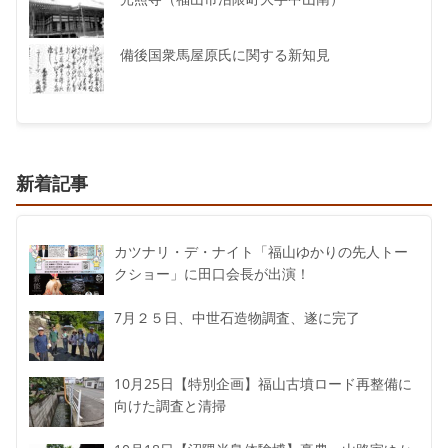
備後国衆馬屋原氏に関する新知見
新着記事
カツナリ・デ・ナイト「福山ゆかりの先人トー
クショー」に田口会長が出演！
7月２５日、中世石造物調査、遂に完了
10月25日【特別企画】福山古墳ロード再整備に
向けた調査と清掃