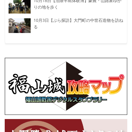
10月18日【沼隈半島体験博】豪農・山路家ゆか
りの地を歩く
10月3日【ぶら探訪】大門町の中世石造物を訪ね
る