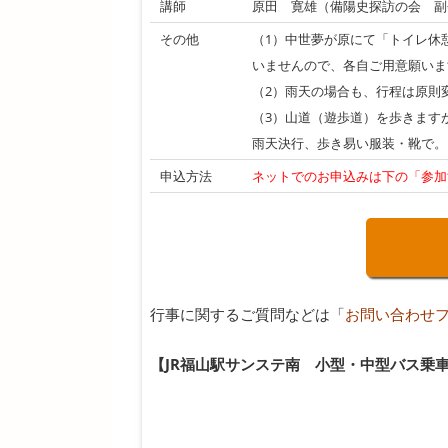
講師
原田 寛雄（備陽史探訪の会 副
その他
（1）中世夢が原にて「トイレ休
いませんので、各自ご用意願いま
（2）雨天の場合も、行程は原則
（3）山道（遊歩道）を歩きます
雨天決行、歩き易い服装・靴で。
申込方法
ネットでのお申込みは下の「参加
行事に関するご質問などは「
お問い合わせ
【JR福山駅サンステ南 小型・中型バス乗