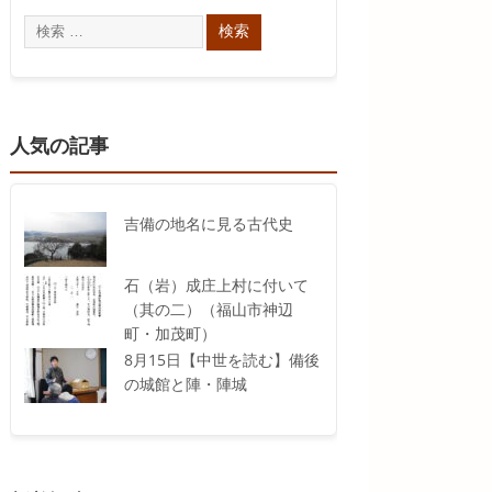
人気の記事
吉備の地名に見る古代史
石（岩）成庄上村に付いて
（其の二）（福山市神辺
町・加茂町）
8月15日【中世を読む】備後
の城館と陣・陣城