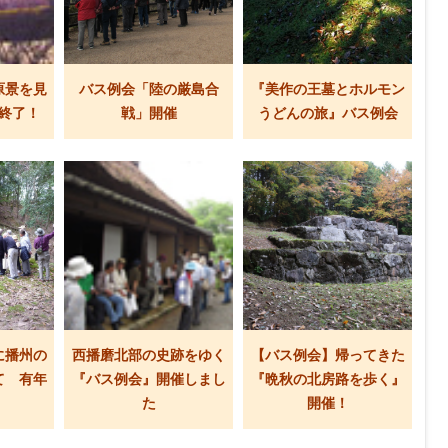
原景を見
バス例会「陸の厳島合
『美作の王墓とホルモン
終了！
戦」開催
うどんの旅』バス例会
に播州の
西播磨北部の史跡をゆく
【バス例会】帰ってきた
て 有年
『バス例会』開催しまし
『晩秋の北房路を歩く』
た
開催！