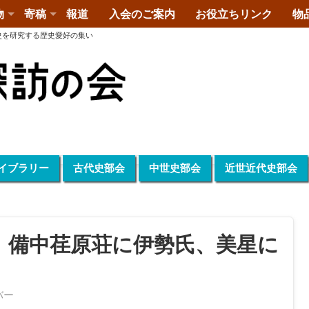
物
寄稿
報道
入会のご案内
お役立ちリンク
物
史を研究する歴史愛好の集い
イブラリー
古代史部会
中世史部会
近世近代史部会
会】備中荏原荘に伊勢氏、美星に
バー