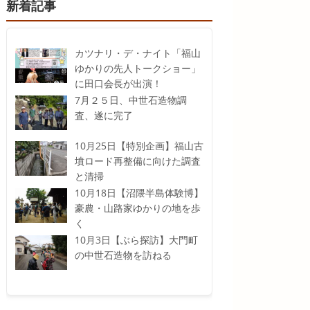
新着記事
カツナリ・デ・ナイト「福山
ゆかりの先人トークショー」
に田口会長が出演！
7月２５日、中世石造物調
査、遂に完了
10月25日【特別企画】福山古
墳ロード再整備に向けた調査
と清掃
10月18日【沼隈半島体験博】
豪農・山路家ゆかりの地を歩
く
10月3日【ぶら探訪】大門町
の中世石造物を訪ねる