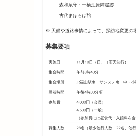
森和泉守・一橋江原陣屋跡
古代まほろば館
※ 天候や道路事情によって、探訪地変更の
募集要項
実施日
11月10日（日）（雨天決行）
集合時間
午前8時40分
集合場所
JR福山駅南 サンステ南 中・
帰着時間
午後4時30分頃
参加費
4,000円（会員）
4,500円（一般）
（参加費には昼食代・入館料を含
募集人数
28名（最少催行人数 22名、催行