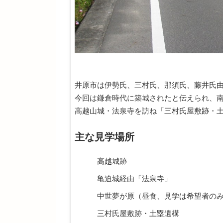
井原市は伊勢氏、三村氏、那須氏、藤井氏
今回は鎌倉時代に築城されたと伝えられ、
高越山城・法泉寺を訪ね「三村氏屋敷跡・
主な見学場所
高越城跡
亀迫城経由「法泉寺」
中世夢が原（昼食、見学は希望者の
三村氏屋敷跡・土塁遺構