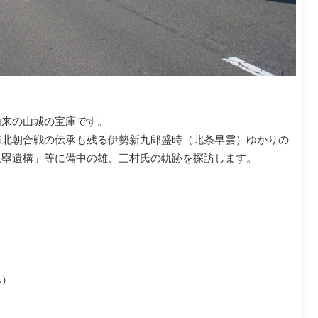
由来の山城の宝庫です。
南北朝合戦の伝承も残る伊勢新九郎盛時（北条早雲）ゆかりの
土塁遺構」等に備中の雄、三村氏の軌跡を探訪します。
み）