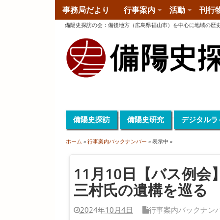
事務局だより
行事案内
活動
刊行
備陽史探訪の会
：
備後地方（広島県福山市）を中心に地域の歴
備陽史探訪
備陽史研究
デジタルラ
ホーム
»
行事案内バックナンバー
» 表示中 »
11月10日【バス例
三村氏の遺構を巡る
2024年10月4日
行事案内バックナン