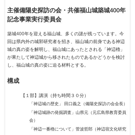
主催備陽史探訪の会・共催福山城築城400年
記念事業実行委員会
築城400年を迎える福山城、多くの謎が残っています。今
回は県内外の城郭研究者を招き、福山城の前身である神辺
城の真の姿を解明し、福山城にあったとされる「神辺櫓」
が果たして神辺城から移されたものであるかどうかを検討
し、福山城の真の姿に迫る材料とする。
構成
【１部】講演（持ち時間３０分）
「神辺城の歴史」 田口義之（備陽史探訪の会会長）
「神辺城跡の発掘調査」山県元（元広島県教育委員
会）
「神辺一番櫓について」菅波哲郎（神辺宿文化研究