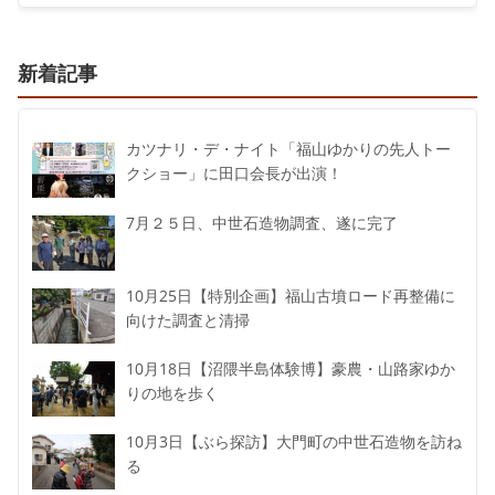
新着記事
カツナリ・デ・ナイト「福山ゆかりの先人トー
クショー」に田口会長が出演！
7月２５日、中世石造物調査、遂に完了
10月25日【特別企画】福山古墳ロード再整備に
向けた調査と清掃
10月18日【沼隈半島体験博】豪農・山路家ゆか
りの地を歩く
10月3日【ぶら探訪】大門町の中世石造物を訪ね
る