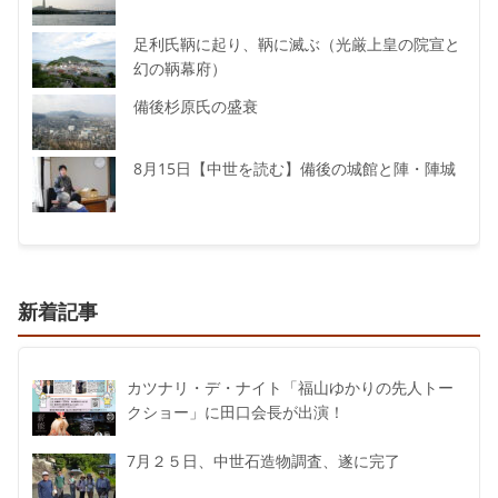
足利氏鞆に起り、鞆に滅ぶ（光厳上皇の院宣と
幻の鞆幕府）
備後杉原氏の盛衰
8月15日【中世を読む】備後の城館と陣・陣城
新着記事
カツナリ・デ・ナイト「福山ゆかりの先人トー
クショー」に田口会長が出演！
7月２５日、中世石造物調査、遂に完了