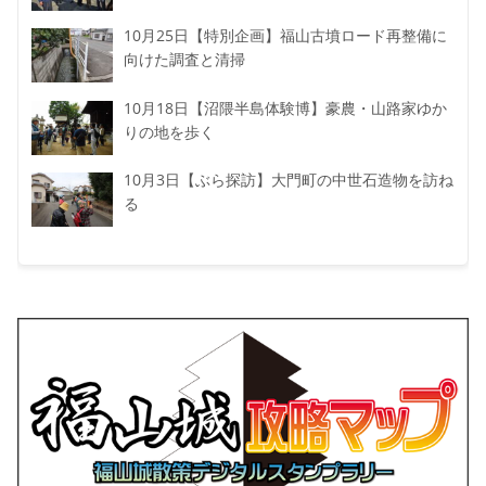
10月25日【特別企画】福山古墳ロード再整備に
向けた調査と清掃
10月18日【沼隈半島体験博】豪農・山路家ゆか
りの地を歩く
10月3日【ぶら探訪】大門町の中世石造物を訪ね
る