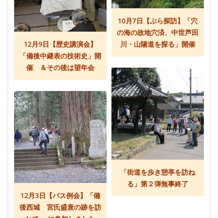
10月7日【ぶら探訪】「穴
の海の故地穴済、中世芦田
12月9日【歴史講演会】
川・山陽道を探る」開催
「備後中継表の技術史」開
催 ＆その後は望年会
「街道を歩き憩亭を訪ね
る」第２弾無事終了
12月3日【バス例会】「備
後西城 宮氏盛衰の跡を訪