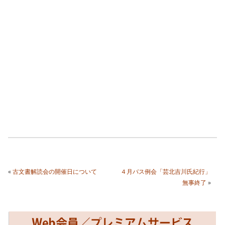
«
古文書解読会の開催日について
４月バス例会「芸北吉川氏紀行」
無事終了
»