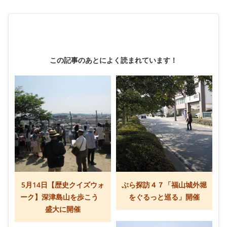
この記事のあとによく読まれています！
5月14日【歴史クイズウォ
ぶら探訪４７「福山城外堀
ーク】深津島山を歩こう
をぐるっと巡る」開催
盛大に開催