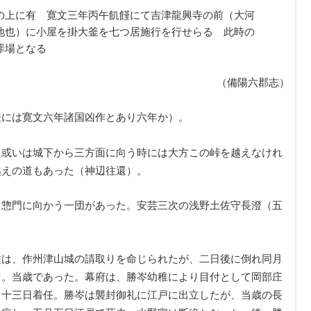
の上に有 寛文三年丙午飢饉にて吉津龍興寺の前（大河
地也）に小屋を掛大釜を七つ居施行を行せらる 此時の
罪場となる
（備陽六郡志）
表には寛文六年諸国凶作とあり六年か）。
、或いは城下から三方面に向う時には大方この峠を越えなけれ
越えの道もあった（神辺往還）。
て惣門に向かう一団があった。安芸三次の浅野土佐守長澄（五
種は、作州津山城の請取りを命じられたが、二日後に倒れ同月
ぐ。当歳であった。幕府は、勝岑幼稚により目付として岡部庄
月十三日着任。勝岑は襲封御礼に江戸に出立したが、当歳の長