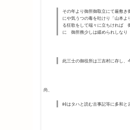
その年より御所御取立にて厳敷き
にや気うつの毒を吐けり「山本よ
る狂歌をして端々に立ちければ 
に 御所務少しは緩められしなり
此三士の御役所は三吉村に存し、
尚、
峠はタハと読む古事記等に多和と