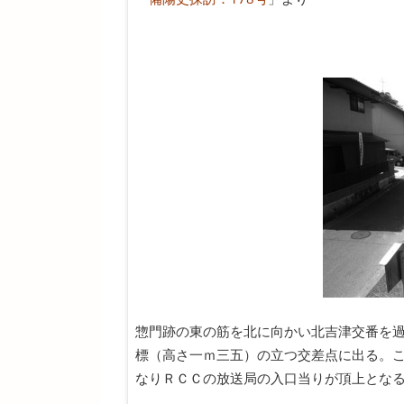
惣門跡の東の筋を北に向かい北吉津交番を
標（高さ一ｍ三五）の立つ交差点に出る。
なりＲＣＣの放送局の入口当りが頂上とな