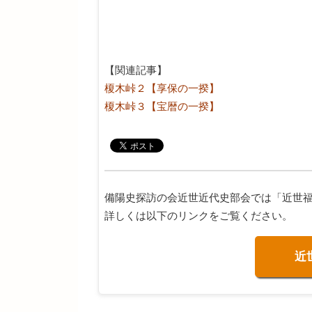
【関連記事】
榎木峠２【享保の一揆】
榎木峠３【宝暦の一揆】
備陽史探訪の会近世近代史部会では「近世
詳しくは以下のリンクをご覧ください。
近