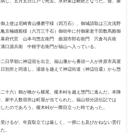
発病し、五月五日江戸で死去。水野家は断絶となった。後、勝
、御上使は尼崎青山播磨守様（四万石）、御城請取は三次浅野
丸亀京極縫殿様（六万三千石）御幼年に付御家老千田数馬殿御
に幕府代官 山本与惣左衛門 曲淵市郎右衛門 宍倉与兵衛
て溝口源兵衛 中根宇右衛門が福山へ入っている。
十二日早朝に神辺宿を出立、福山藩から番頭一人が井原市高屋
二日別所と同道し、湯坂を越えて神辺街道（神辺往還）から惣
巻二十六）鶴が橋から横尾、榎木峠を越え惣門に進んだ。本陣
で、家中人数宿所は町屋が当てられた。福山領分語伝記では
同したのであろう。榎木峠が一際目立った時であった。
を受けるが、年貢取立ては厳しく、一揆にも及びかねない雲行
れた。