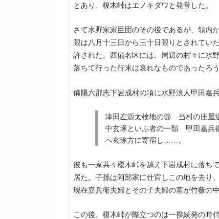
とあり、榎木峠はエノキダワと発音した。
さて水野家家臣団のその後であるが、領内
限は八月十三日から三十日限りとされてい
許された。西備名区には、周辺の村々に水
落ちて行った行末は哀れなものであったろ
備陽六郡志下岩成村の項に水野浪人甲田嘉
津田左源太検地の節 当村の庄屋
中玄琢といふ者の一類 甲田嘉兵
へ玄琢方に寄宿し……。
彼も一家共々榎木峠を越え下岩成村に落ち
居た。子孫は阿部家に仕官しこの地を去り
現在嘉兵衛夫婦とその子夫婦の墓が竹薮の
この後、榎木峠が際立つのは一揆続発の時