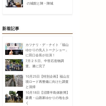
の城館と陣・陣城
新着記事
カツナリ・デ・ナイト「福山
ゆかりの先人トークショー」
に田口会長が出演！
7月２５日、中世石造物調
査、遂に完了
10月25日【特別企画】福山古
墳ロード再整備に向けた調査
と清掃
10月18日【沼隈半島体験博】
豪農・山路家ゆかりの地を歩
く