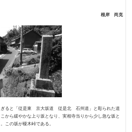
根岸 尚克
過ぎると「従是東 京大坂道 従是北 石州道」と彫られた道
ここから緩やかな上り坂となり、実相寺当りから少し急な坂と
る。この坂が榎木峠である。