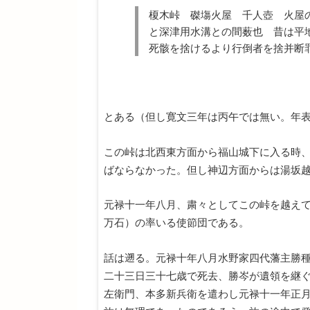
榎木峠 磔塲火屋 千人壺 火屋
と深津用水溝との間薮也 昔は平
死骸を捨けるより行倒者を捨并断
とある（但し寛文三年は丙午では無い。年
この峠は北西東方面から福山城下に入る時
ばならなかった。但し神辺方面からは湯坂
元禄十一年八月、粛々としてこの峠を越え
万石）の率いる使節団である。
話は遡る。元禄十年八月水野家四代藩主勝
二十三日三十七歳で死去、勝岑が遺領を継
左衛門、本多新兵衛を遣わし元禄十一年正