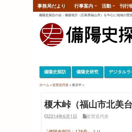
事務局だより
行事案内
活動
刊行
備陽史探訪の会
：
備後地方（広島県福山市）を中心に地域の歴
備陽史探訪
備陽史研究
デジタルラ
ホーム
»
近世近代史
» 表示中 »
榎木峠（福山市北美
2014年6月1日
近世近代史
「
備陽史探訪：178号
」より