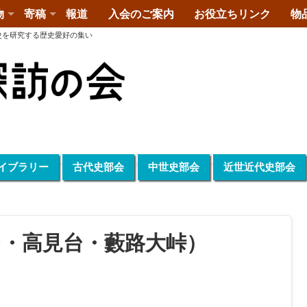
物
寄稿
報道
入会のご案内
お役立ちリンク
物
史を研究する歴史愛好の集い
イブラリー
古代史部会
中世史部会
近世近代史部会
台・高見台・藪路大峠）