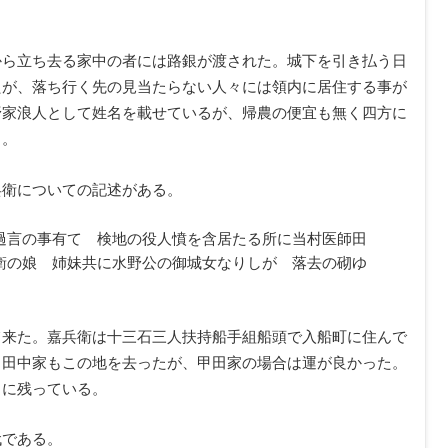
から立ち去る家中の者には路銀が渡された。城下を引き払う日
たが、落ち行く先の見当たらない人々には領内に居住する事が
野家浪人として姓名を載せているが、帰農の便宜も無く四方に
う。
兵衛についての記述がある。
過言の事有て 検地の役人憤を含居たる所に当村医師田
衛の娘 姉妹共に水野公の御城女なりしが 落去の砌ゆ
て来た。嘉兵衛は十三石三人扶持船手組船頭で入船町に住んで
、田中家もこの地を去ったが、甲田家の場合は運が良かった。
中に残っている。
代である。