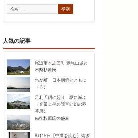
人気の記事
尾道市木之庄町 鷲尾山城と
木梨杉原氏
わが町 日本鋼管とともに
（３）
足利氏鞆に起り、鞆に滅ぶ
（光厳上皇の院宣と幻の鞆
幕府）
備後杉原氏の盛衰
8月15日【中世を読む】備後