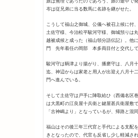
旅は無理であったのであろう、旅の途中で
岑は従兄弟に当る数馬に名跡を継がせた。
こうして福山之御城、公儀へ被召上候に付
土佐守様、今治松平駿河守様、御城預りは
越被成候と成った（福山領分語伝記）。他
門 先年着任の岡部 本多両目付と交代し
駿河守は鞆津より揚がり、播磨守は、八月
迄、神辺からは家老と用人が出迎え八月十
門へ進んでいる。
そして土佐守は戸手に陣取給ひ（西備名区
は大黒町の江良屋十兵衛と鍵屋甚兵衛屋敷
「古神嶋より」となっているが、帰路と混
福山はその後三年三代官と手代による支配
きとなったので、代官も反省し少し軽減さ