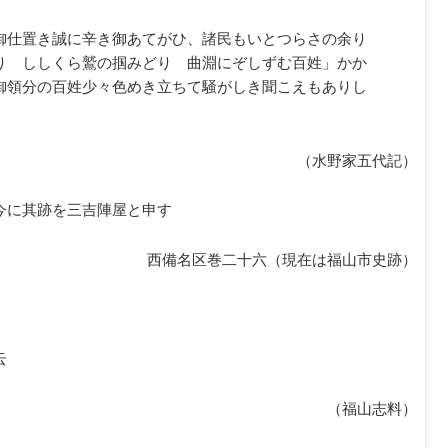
御仕置き誠に辛き御あてがひ、諸民もいとつらさの余り
り ししくら鷲の掴みどり 曲淵にぞしずむ百姓」かか
御領分の百姓少々色めき立ちて騒がしき聞こえもありし
（水野家五代記）
今に其跡を三吉陣屋と申す
西備名区巻二十六（現在は福山市史跡）
云
（福山志料）