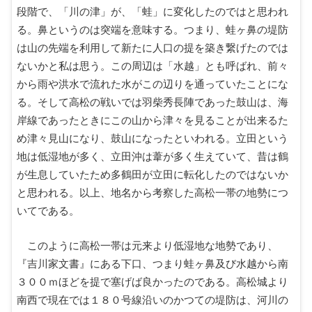
段階で、「川の津」が、「蛙」に変化したのではと思われ
る。鼻というのは突端を意味する。つまり、蛙ヶ鼻の堤防
は山の先端を利用して新たに人口の提を築き繋げたのでは
ないかと私は思う。この周辺は「水越」とも呼ばれ、前々
から雨や洪水で流れた水がこの辺りを通っていたことにな
る。そして高松の戦いでは羽柴秀長陣であった鼓山は、海
岸線であったときにこの山から津々を見ることが出来るた
め津々見山になり、鼓山になったといわれる。立田という
地は低湿地が多く、立田沖は葦が多く生えていて、昔は鶴
が生息していたため多鶴田が立田に転化したのではないか
と思われる。以上、地名から考察した高松一帯の地勢につ
いてである。
このように高松一帯は元来より低湿地な地勢であり、
『吉川家文書』にある下口、つまり蛙ヶ鼻及び水越から南
３００ｍほどを提で塞げば良かったのである。高松城より
南西で現在では１８０号線沿いのかつての堤防は、河川の