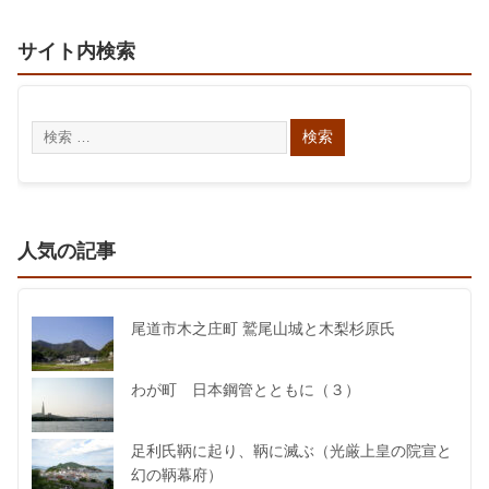
サイト内検索
人気の記事
尾道市木之庄町 鷲尾山城と木梨杉原氏
わが町 日本鋼管とともに（３）
足利氏鞆に起り、鞆に滅ぶ（光厳上皇の院宣と
幻の鞆幕府）