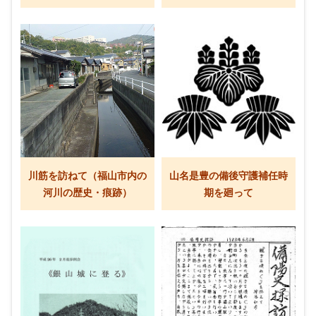
川筋を訪ねて（福山市内の
山名是豊の備後守護補任時
河川の歴史・痕跡）
期を廻って