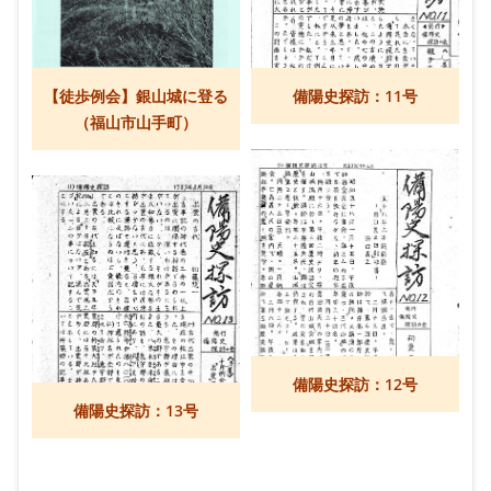
【徒歩例会】銀山城に登る
備陽史探訪：11号
（福山市山手町）
備陽史探訪：12号
備陽史探訪：13号