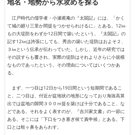
地名・地勢から水攻めを探る
江戸時代の儒学者・小瀬甫庵の『太閤記』には、「かく
て城の廻り三里か間提をつかせられけるに」とある。12㎞
もの大堤防をわずか12日間で築いたという。『太閤記』の
記す12㎞は誇張にしても、秀吉の築いた堤防はおよそ２、
３㎞という伝承が伝わっていた。しかし、近年の研究では
その説すらも覆され、実際の堤防はそれよりさらに小規模
なものであったという。その理由についてはいくつかあ
る。
まず、一つ目は12日から19日間という短期間であるこ
と。二つ目は、付近が盆地状の地形になっており海抜高算
出では盆地の隙間３００ｍ提を築けば十分であること、な
どである。それをよく表すのが、『吉川家文書』の一節に
ある。そこには「下口をつき塞ぎ候て責申候」とある。下
口とは蛙ヶ鼻をあらわす。