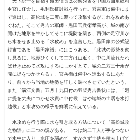
天下統一を目指す織田信長は羽柴秀吉を中国方面軍総司
令官に任命し、毛利氏征討戦を行った。秀吉軍は備中にま
で進出し、高松城を二度に渡って攻撃するがこれを攻めあ
ぐねた。そこで秀吉の軍師・黒田官兵衛孝高が、城の南が
開けた地形を生かしてそこに堤防を築き、西側の足守川か
ら水をせき止める「水攻め」を進言した。黒田家の公式記
録書である『黒田家譜』にはこうある。「此城の形勢を察
し見るに、地形ひくくして二方は山近く、中に川流れたれ
ばせき止めて水攻にするにしかずとて、城の二方三十余が
間に提をつかせらる」。官兵衛は備中へ進出するにあた
り、前々から当地の地勢を詳しく調べさせていたという。
また『溝江文書』五月十九日付の羽柴秀吉書状には、「廻
に提を丈夫につかせ水責に申付候 はや端城の土居を水打
越候」と水攻めの様子を鮮明に伝えている。
水攻めを行う際に水を引き取る方法について『高松城攻
之物語』に二つの説がある。一つは約二千人が手をつない
で水中に入り、水圧を弱めて、すかさず土俵を積み上げて