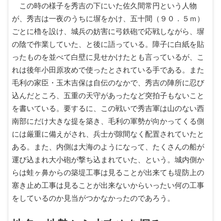
この時の様子を秀吉の下にいた佐久間常円という人物
が、秀吉は一夜のうちに塀をかけ、五十間（９０．５ｍ）
ごとに櫓を設け、城兵の妨害に弓鉄砲で応戦しながら、塀
の陰で作業していた、と後に語っている。障子に白紙を貼
ったものを並べて白壁に見せかけたとも言っているが、こ
れは後年小田原攻めで使ったとされている手である。また
毛利の家臣・玉木吉保は自伝のなかで、秀吉の陣所に忍び
込んだところ、五重の天守があったなど突拍子もないこと
を書いている。要するに、この戦いで秀吉軍は山のない西
南部にだけ大きな提を築き、毛利の軍勢が向かってくる側
には厳重に備えがされ、兵士が隙間なく配置されていたと
ある。また、内側は大海のようになって、たくさんの船が
運び込まれ大小砲が撃ち込まれていた、という。城内側か
らは蛙ヶ鼻からの築堤工事は見ることが出来ても堤防上の
塞き止め工事は見ることが出来ないからいったい何の工事
をしているのか見当がつかなかったのであろう。