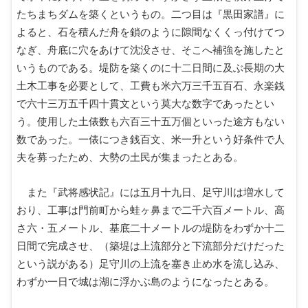
たちまちダムを築くというもの。二つ目は『黒田家譜』に
よると、石を積んだ舟を鎖のように隙間なくくっ付けてつ
なぎ、舟底に穴をあけて沈没させ、そこへ補強を施したと
いうものである。堤防を築くのに十二日間に及ぶ長期の大
土木工事を必要として、工費も米六万三千五百石、永楽銭
で六十三万五千四十貫文という莫大な数字であったとい
う。使用した土俵数も六百三十五万個といった途方もない
数であった。一俵につき銭百文、米一升という好条件で人
夫を募ったため、大勢の土民が集まったとある。
また『武将感状記』には五月十九日、足守川は増水して
おり、工事は門前町から蛙ヶ鼻まで二千六百メートル、高
さ六・五メートル、基底二十メートルの堤防をわずか十二
日間で完成させ、（築堤は上流部分と下流部分だけだった
という説がある）足守川の上流を塞き止め水を流し込み、
わずか一日で城は湖に浮かぶ島のようになったとある。