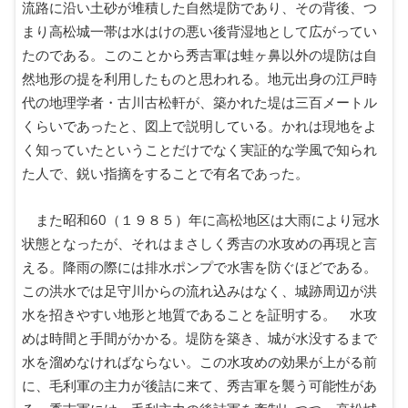
流路に沿い土砂が堆積した自然堤防であり、その背後、つ
まり高松城一帯は水はけの悪い後背湿地として広がってい
たのである。このことから秀吉軍は蛙ヶ鼻以外の堤防は自
然地形の提を利用したものと思われる。地元出身の江戸時
代の地理学者・古川古松軒が、築かれた堤は三百メートル
くらいであったと、図上で説明している。かれは現地をよ
く知っていたということだけでなく実証的な学風で知られ
た人で、鋭い指摘をすることで有名であった。
また昭和60（１９８５）年に高松地区は大雨により冠水
状態となったが、それはまさしく秀吉の水攻めの再現と言
える。降雨の際には排水ポンプで水害を防ぐほどである。
この洪水では足守川からの流れ込みはなく、城跡周辺が洪
水を招きやすい地形と地質であることを証明する。 水攻
めは時間と手間がかかる。堤防を築き、城が水没するまで
水を溜めなければならない。この水攻めの効果が上がる前
に、毛利軍の主力が後詰に来て、秀吉軍を襲う可能性があ