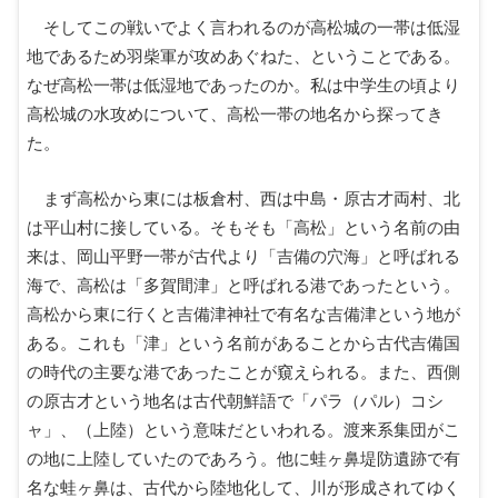
そしてこの戦いでよく言われるのが高松城の一帯は低湿
地であるため羽柴軍が攻めあぐねた、ということである。
なぜ高松一帯は低湿地であったのか。私は中学生の頃より
高松城の水攻めについて、高松一帯の地名から探ってき
た。
まず高松から東には板倉村、西は中島・原古才両村、北
は平山村に接している。そもそも「高松」という名前の由
来は、岡山平野一帯が古代より「吉備の穴海」と呼ばれる
海で、高松は「多賀間津」と呼ばれる港であったという。
高松から東に行くと吉備津神社で有名な吉備津という地が
ある。これも「津」という名前があることから古代吉備国
の時代の主要な港であったことが窺えられる。また、西側
の原古才という地名は古代朝鮮語で「パラ（パル）コシ
ャ」、（上陸）という意味だといわれる。渡来系集団がこ
の地に上陸していたのであろう。他に蛙ヶ鼻堤防遺跡で有
名な蛙ヶ鼻は、古代から陸地化して、川が形成されてゆく