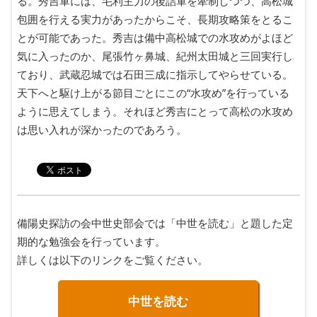
る。秀吉軍には、毛利主力の後詰軍を牽制しつつ、高松城
包囲を行える実力があったからこそ、長期攻略策をとるこ
とが可能であった。秀吉は備中高松城での水攻めがよほど
気に入ったのか、尾張竹ヶ鼻城、紀州太田城と三回実行し
ており、武蔵忍城では石田三成に指示してやらせている。
天下へと駆け上がる節目ごとにこの“水攻め”を行っている
ように思えてしまう。それほど秀吉にとって高松の水攻め
は思い入れが深かったのであろう。
備陽史探訪の会中世史部会では「中世を読む」と題した定
期的な勉強会を行っています。
詳しくは以下のリンクをご覧ください。
中世を読む