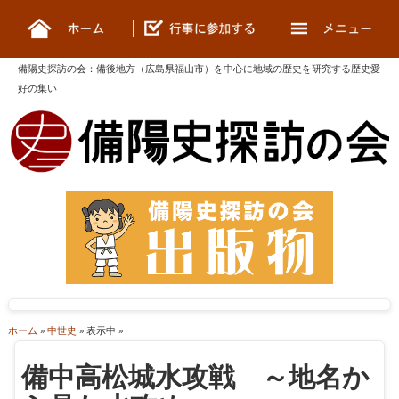
備陽史探訪の会
：
備後地方（広島県福山市）を中心に地域の歴史を研究する歴史愛
好の集い
ホーム
»
中世史
» 表示中 »
備中高松城水攻戦 ～地名か