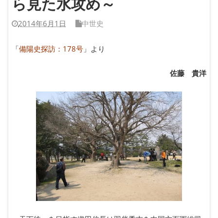
ら見た水攻め～
2014年6月1日
中世史
「
備陽史探訪：178号
」より
佐藤 貴洋