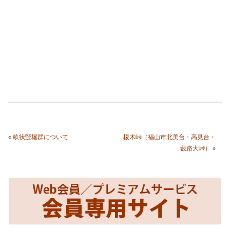
«
畝状竪堀群について
榎木峠（福山市北美台・高見台・
藪路大峠）
»