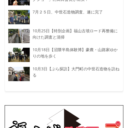
7月２５日、中世石造物調査、遂に完了
10月25日【特別企画】福山古墳ロード再整備に
向けた調査と清掃
10月18日【沼隈半島体験博】豪農・山路家ゆか
りの地を歩く
10月3日【ぶら探訪】大門町の中世石造物を訪ね
る