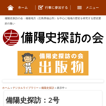
備陽史探訪の会
：
備後地方（広島県福山市）を中心に地域の歴史を研究する歴史愛
好の集い
ホーム
»
デジタルライブラリー
»
備陽史探訪
» 表示中 »
備陽史探訪：2号