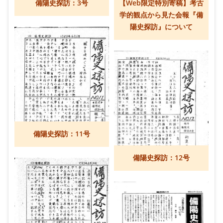
備陽史探訪：3号
【Web限定特別寄稿】考古
学的観点から見た会報『備
陽史探訪』について
備陽史探訪：11号
備陽史探訪：12号