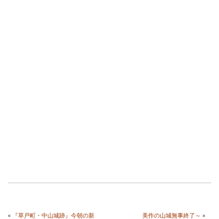
«
『草戸町・中山城跡』今朝の新
美作の山城無事終了～
»