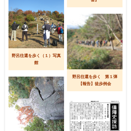
野呂往還を歩く（１）写真
館
野呂往還を歩く 第１弾
【報告】徒歩例会