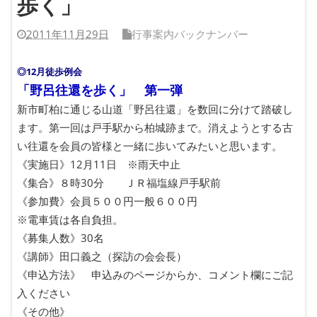
歩く」
2011年11月29日
行事案内バックナンバー
◎12月徒歩例会
「野呂往還を歩く」 第一弾
新市町柏に通じる山道「野呂往還」を数回に分けて踏破し
ます。第一回は戸手駅から柏城跡まで。消えようとする古
い往還を会員の皆様と一緒に歩いてみたいと思います。
《実施日》12月11日 ※雨天中止
《集合》８時30分 ＪＲ福塩線戸手駅前
《参加費》会員５００円一般６００円
※電車賃は各自負担。
《募集人数》30名
《講師》田口義之（探訪の会会長）
《申込方法》 申込みのページからか、コメント欄にご記
入ください
《その他》