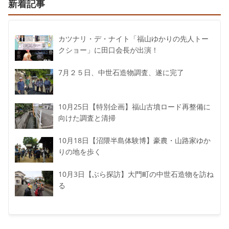
新着記事
カツナリ・デ・ナイト「福山ゆかりの先人トー
クショー」に田口会長が出演！
7月２５日、中世石造物調査、遂に完了
10月25日【特別企画】福山古墳ロード再整備に
向けた調査と清掃
10月18日【沼隈半島体験博】豪農・山路家ゆか
りの地を歩く
10月3日【ぶら探訪】大門町の中世石造物を訪ね
る