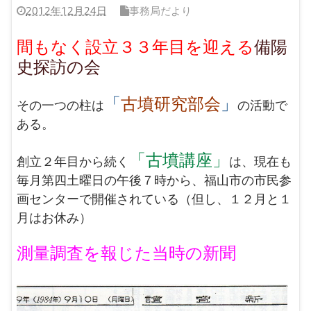
2012年12月24日
事務局だより
間もなく設立３３年目を迎える
備陽
史探訪の会
「
古墳研究部会
」
その一つの柱は
の活動で
ある。
「古墳講座」
創立２年目から続く
は、現在も
毎月第四土曜日の午後７時から、福山市の市民参
画センターで開催されている（但し、１２月と１
月はお休み）
測量調査を報じた当時の新聞