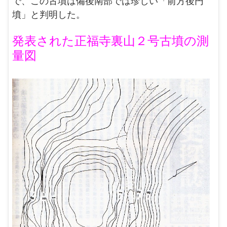
で、この古墳は備後南部では珍しい「前方後円
墳」と判明した。
発表された正福寺裏山２号古墳の測
量図