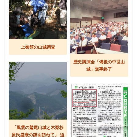
上御領の山城調査
歴史講演会「備後の中世山
城」無事終了
「風雲の鷲尾山城と木梨杉
原氏盛衰の跡を訪ねて」 迫