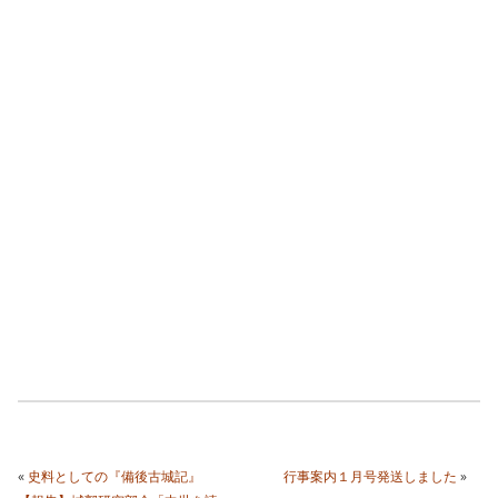
«
史料としての『備後古城記』
行事案内１月号発送しました
»