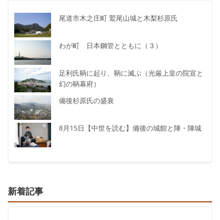
尾道市木之庄町 鷲尾山城と木梨杉原氏
わが町 日本鋼管とともに（３）
足利氏鞆に起り、鞆に滅ぶ（光厳上皇の院宣と
幻の鞆幕府）
備後杉原氏の盛衰
8月15日【中世を読む】備後の城館と陣・陣城
新着記事