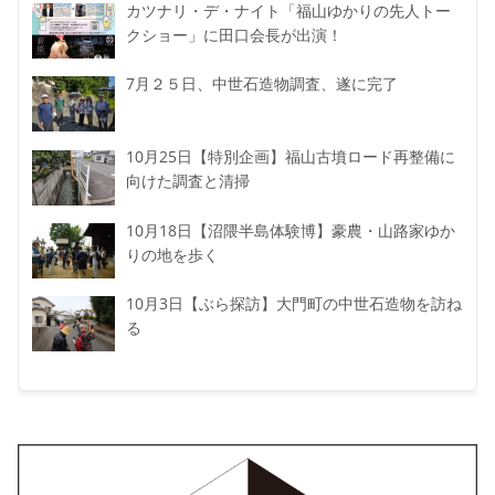
カツナリ・デ・ナイト「福山ゆかりの先人トー
クショー」に田口会長が出演！
7月２５日、中世石造物調査、遂に完了
10月25日【特別企画】福山古墳ロード再整備に
向けた調査と清掃
10月18日【沼隈半島体験博】豪農・山路家ゆか
りの地を歩く
10月3日【ぶら探訪】大門町の中世石造物を訪ね
る