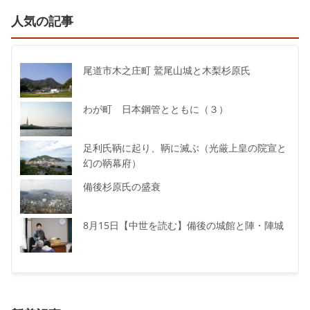
人気の記事
尾道市木之庄町 鷲尾山城と木梨杉原氏
わが町 日本鋼管とともに（３）
足利氏鞆に起り、鞆に滅ぶ（光厳上皇の院宣と
幻の鞆幕府）
備後杉原氏の盛衰
8月15日【中世を読む】備後の城館と陣・陣城