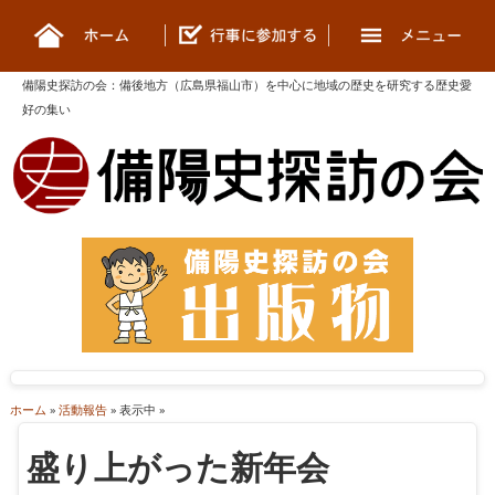
備陽史探訪の会
：
備後地方（広島県福山市）を中心に地域の歴史を研究する歴史愛
好の集い
ホーム
»
活動報告
» 表示中 »
盛り上がった新年会