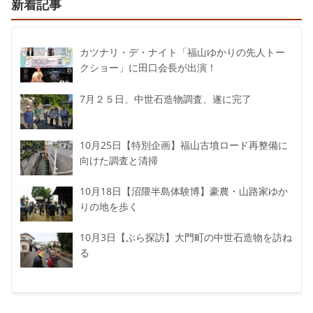
新着記事
カツナリ・デ・ナイト「福山ゆかりの先人トー
クショー」に田口会長が出演！
7月２５日、中世石造物調査、遂に完了
10月25日【特別企画】福山古墳ロード再整備に
向けた調査と清掃
10月18日【沼隈半島体験博】豪農・山路家ゆか
りの地を歩く
10月3日【ぶら探訪】大門町の中世石造物を訪ね
る