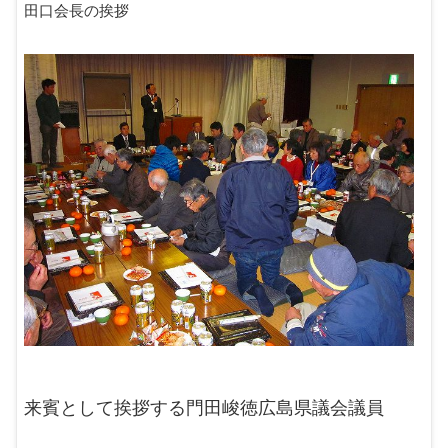
田口会長の挨拶
来賓として挨拶する門田峻徳広島県議会議員