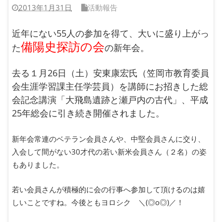
2013年1月31日
活動報告
近年にない55人の参加を得て、大いに盛り上がっ
備陽史探訪の会
た
の新年会。
去る１月26日（土）安東康宏氏（笠岡市教育委員
会生涯学習課主任学芸員）を講師にお招きした総
会記念講演「大飛島遺跡と瀬戸内の古代」、平成
25年総会に引き続き開催されました。
新年会常連のベテラン会員さんや、中堅会員さんに交り、
入会して間がない30才代の若い新米会員さん（２名）の姿
もありました。
若い会員さんが積極的に会の行事へ参加して頂けるのは嬉
しいことですね。今後ともヨロシク ＼(◎o◎)／！