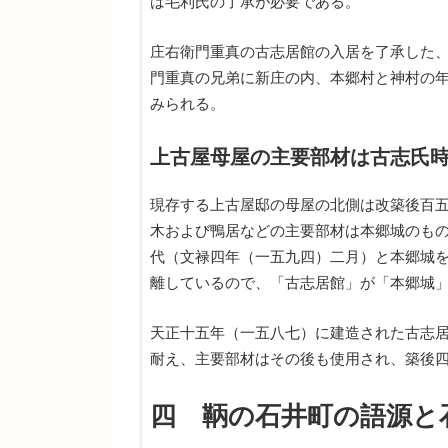
は毛利氏の了承が必要である。
庄右衛門重真の古志居館の入居を了承した
門重真の兄弟に新庄の内、本郷村と神村の
みられる。
上古屋母屋の主要部材は古志氏
現存する上古屋邸の母屋の北側は改築後百
木および鴨居などの主要部材は本郷城のも
代（文禄四年（一五九四）二月）と本郷城
離しているので、「古志居館」が「本郷城
天正十五年（一五八七）に建造された古志
耐え、主要部材はその後も使用され、築後
四 鞆の石井町の語源と