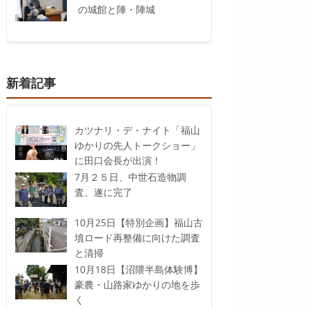
の城館と陣・陣城
新着記事
カツナリ・デ・ナイト「福山
ゆかりの先人トークショー」
に田口会長が出演！
7月２５日、中世石造物調
査、遂に完了
10月25日【特別企画】福山古
墳ロード再整備に向けた調査
と清掃
10月18日【沼隈半島体験博】
豪農・山路家ゆかりの地を歩
く