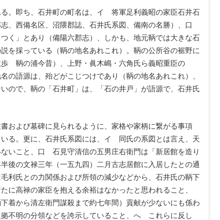
れる。即ち、石井町の町名は、イ 将軍足利義昭の家臣石井石
郡志、西備名区、沼隈郡誌、石井氏系図、備南の名勝）、口
名つく」とあり（備陽六郡志）、しかも、地元鞆では大きな石
の説を採っている（鞆の地名あれこれ）。鞆の公所谷の裾野に
散歩 鞆の浦今昔）、上野・眞木嶋・六角氏ら義昭重臣の
地名の語源は、殆どがこじつけであり（鞆の地名あれこれ）、
ないので、鞆の「石井町」は、「石の井戸」が語源で、石井氏
意書および墓碑に見られるように、家格や家柄に繋がる事項
ている。更に、石井氏系図には、イ 同氏の系図とは言え、天
いないこと、口 石見守清信の五男庄右衛門は「新居館を造り
年半後の文禄三年（一五九四）二月古志居館に入居したとの通
は毛利氏との力関係および所領の減少などから、石井氏の鞆下
新たに高禄の家臣を抱える余裕はなかったと思われること、
鞆下着から清左衛門謀殺まで約七年間）貢献が少ないにも係わ
根拠不明の分領などを誇示していること、へ これらに反し