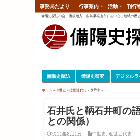
事務局だより
行事案内
活動
刊行
備陽史探訪の会
：
備後地方（広島県福山市）を中心に地域の歴
備陽史探訪
備陽史研究
デジタルラ
ホーム
»
中世史
»
近世近代史
» 表示中 »
石井氏と鞆石井町の
との関係）
2011年8月1日
中世史
,
近世近代史