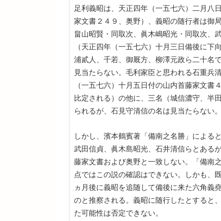
足利義昭は、天正四年（一五七六）二月八
家文書２４９、奥野）、義昭の随行者は御
畠山昭賢・同取次、眞木嶋昭光・同取次、
（天正四年（一五七六）十月三日備後に下向
浦貳人、千若、御厩方、柳澤元政ら二十名
見当たらない。毛利家臣と思われる石重兵
（一五七六）十月五日付の山内首藤家文書
比定される）の他に、三名（城信濃守、半
られるが、石見守清信の名は見当たらない
しかし、濱本鶴賓著「備南之名勝」による
武田信貞、眞木島昭光、石井清信らとある
藤家文書および奥野と一致しない。「備南
点ではこの説の確認はできない。しかも、
ヵ月後に義昭を追随して備後に来た六角義
のと推察される。義昭に随行したとすると
た可能性は否定できない。