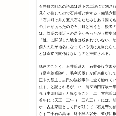
石井町の町名の語源は以下の二説に大別さ
見守が住したので石井町と称する（備陽六
「石井町は井方五尺石をたたみしあり因て
の井戸があったので石井町と言うと、後者
は、義昭の側近らの居宅があったが（歴史
「姓」に関係した地名は残されていない。
個人の姓が地名になっている例は見当たら
とは直接的関係はないものと推察される。
既述のごとく、石井氏系図、石井会設立趣
（足利義昭随行、毛利氏臣）が紆余曲折し
正末の領主古志氏の謀殺事件に全く触れて
住す」と記されるが、ハ 清左衛門謀殺一
説（本郷町誌）と異なること、二 古志氏
着年代（天正十三年（一五八五））には、
ホ 古志家臣として日が浅くて（石見守の
らず二千石の高禄、縁不詳の客分、並びに