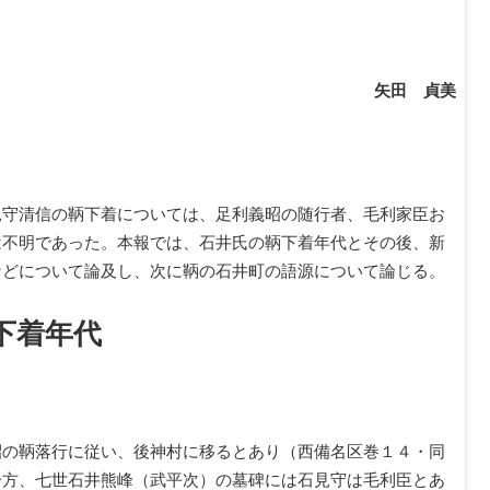
矢田 貞美
見守清信の鞆下着については、足利義昭の随行者、毛利家臣お
は不明であった。本報では、石井氏の鞆下着年代とその後、新
などについて論及し、次に鞆の石井町の語源について論じる。
下着年代
昭の鞆落行に従い、後神村に移るとあり（西備名区巻１４・同
一方、七世石井熊峰（武平次）の墓碑には石見守は毛利臣とあ