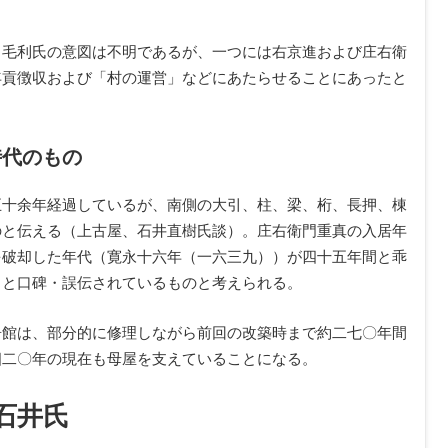
、毛利氏の意図は不明であるが、一つには右京進および庄右衛
年貢徴収および「村の運営」などにあたらせることにあったと
時代のもの
五十余年経過しているが、南側の大引、柱、梁、桁、長押、棟
のと伝える（上古屋、石井直樹氏談）。庄右衛門重真の入居年
を破却した年代（寛永十六年（一六三九））が四十五年間と乖
」と口碑・誤伝されているものと考えられる。
居館は、部分的に修理しながら前回の改築時まで約二七〇年間
四二〇年の現在も母屋を支えていることになる。
石井氏