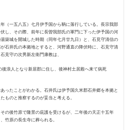
三年（一五八五）七月伊予国から鞆に落行している。長宗我部
降伏し、その際、前年に長曽我部氏の軍門に下った伊予国の河
の湯築城を開城した時期（同年七月廿九日）と、石見守清信の
郷が石井氏の本拠地とすると、河野通直の降伏時に、石見守清
、石見守の次男新左衛門康教は、
の後浪人となり新居郡に住し、後神村土居殿へ来て病死
であったことがわかる。石井氏は伊予国久米郡石井郷を本拠と
したものと推察するのが妥当と考える。
、その後竹原で隆景の庇護を受けるが、二年後の天正十五年
し、竹原の長生寺に葬られる。