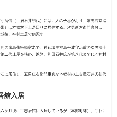
見守清信（土居石井初代）には五人の子息がおり、嫡男右京進
兼帯）は本郷村下土居辺りに居住する。次男新左衛門康教は、
落城後、神村土居で病死す。
正則の廣島藩筆頭家老で、神辺城主福島丹波守治重の次男清十
村第二代庄屋を務め、以降、和田石井氏が第八代まで代々神村
入江に居住し、五男庄右衛門重真が本郷村の上古屋石井氏初代
居館入居
年六ケ月後に古志居館に入居しているが（本郷町誌）、これに