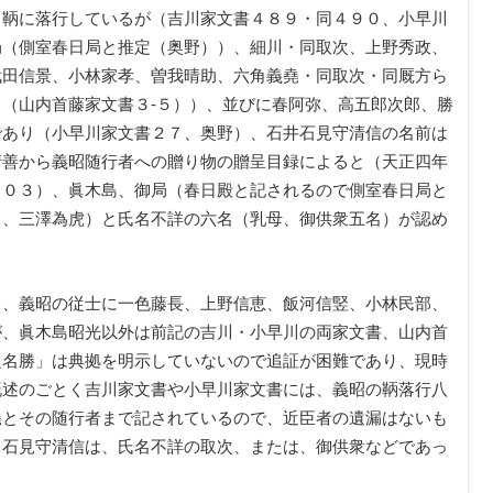
日鞆に落行しているが（吉川家文書４８９・同４９０、小早川
局（側室春日局と推定（奥野））、細川・同取次、上野秀政、
武田信景、小林家孝、曽我晴助、六角義堯・同取次・同厩方ら
（山内首藤家文書３‐５））、並びに春阿弥、高五郎次郎、勝
であり（小早川家文書２７、奥野）、石井石見守清信の名前は
清善から義昭随行者への贈り物の贈呈目録によると（天正四年
４０３）、眞木島、御局（春日殿と記されるので側室春日局と
田、三澤為虎）と氏名不詳の六名（乳母、御供衆五名）が認め
。
と、義昭の従士に一色藤長、上野信恵、飯河信竪、小林民部、
が、眞木島昭光以外は前記の吉川・小早川の両家文書、山内首
之名勝」は典拠を明示していないので追証が困難であり、現時
既述のごとく吉川家文書や小早川家文書には、義昭の鞆落行八
堯とその随行者まで記されているので、近臣者の遺漏はないも
、石見守清信は、氏名不詳の取次、または、御供衆などであっ