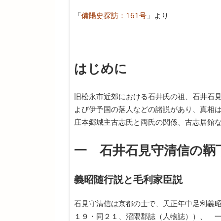
「
備陽史探訪：161号
」より
はじめに
旧松永市近郊における石井氏の祖、石井石
よび伊予国の落人などの諸説があり、真相
庄本郷城主古志氏と両氏の関係、古志居館
一 石井石見守清信の鞆
義昭随行説と毛利家臣説
石見守清信は京都の士で、天正年中足利義
１９・同２１、沼隈郡誌（人物誌））、 