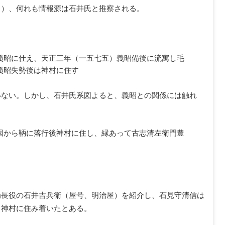
））、何れも情報源は石井氏と推察される。
義昭に仕え、天正三年（一五七五）義昭備後に流寓し毛
義昭失勢後は神村に住す
いない。しかし、石井氏系図よると、義昭との関係には触れ
国から鞆に落行後神村に住し、縁あって古志清左衛門豊
局長役の石井吉兵衛（屋号、明治屋）を紹介し、石見守清信は
、神村に住み着いたとある。