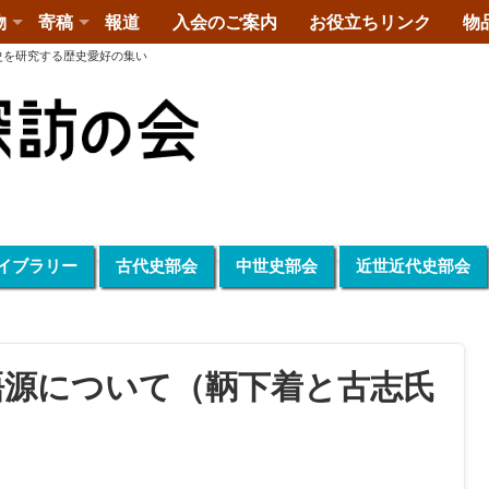
物
寄稿
報道
入会のご案内
お役立ちリンク
物
史を研究する歴史愛好の集い
イブラリー
古代史部会
中世史部会
近世近代史部会
語源について（鞆下着と古志氏