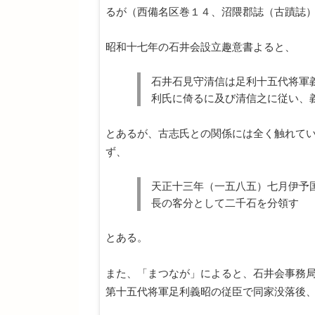
るが（西備名区巻１４、沼隈郡誌（古蹟誌
昭和十七年の石井会設立趣意書よると、
石井石見守清信は足利十五代将軍
利氏に倚るに及び清信之に従い、
とあるが、古志氏との関係には全く触れて
ず、
天正十三年（一五八五）七月伊予
長の客分として二千石を分領す
とある。
また、「まつなが」によると、石井会事務
第十五代将軍足利義昭の従臣で同家没落後