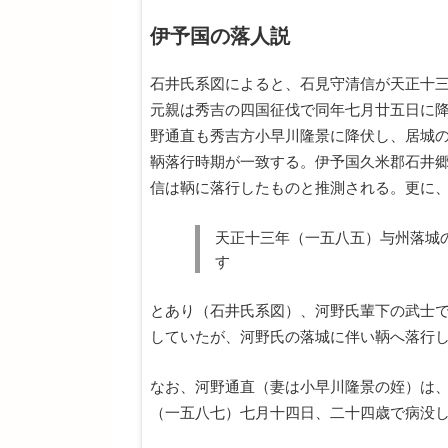
伊予国の落人説
石井氏系図によると、石見守清信が天正十
元親は秀吉の四国征伐で同年七月廿五日に
野通直も秀吉方小早川隆景に降伏し、居城
鞆落行時期が一致する。伊予国久米郡石井
信は鞆に落行したものと推測される。更に
天正十三年（一五八五）与州落城
す
とあり（石井氏系図）、河野氏輩下の武士
していたが、河野氏の落城に伴い鞆へ落行
なお、河野通直（妻は小早川隆景の姪）は
（一五八七）七月十四日、二十四歳で病没