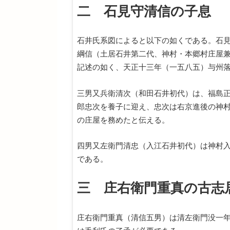
二 石見守清信の子息
石井氏系図によると以下の如くである。石
綱信（土居石井第二代、神村・本郷村庄屋
記述の如く、天正十三年（一五八五）与州
三男又兵衛清次（和田石井初代）は、福島
郎忠次を養子に迎え、忠次は右京進後の神
の庄屋を務めたと伝える。
四男又左衛門清忠（入江石井初代）は神村
である。
三 庄右衛門重真の古志
庄右衛門重真（清信五男）は清左衛門没一