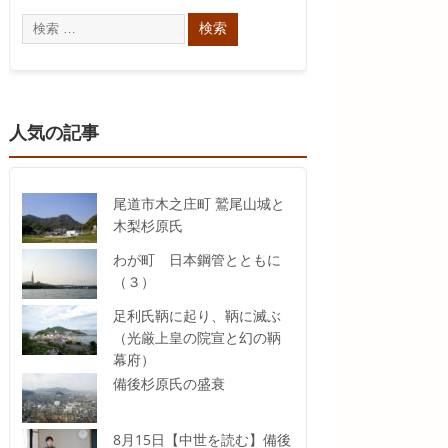
人気の記事
尾道市木之庄町 鷲尾山城と
木梨杉原氏
わが町 日本鋼管とともに
（３）
足利氏鞆に起り、鞆に滅ぶ
（光厳上皇の院宣と幻の鞆
幕府）
備後杉原氏の盛衰
8月15日【中世を読む】備後