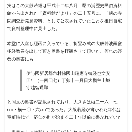
実はこの大般若経は平成十二年八月、鞆の浦歴史民俗資料
館から出された「資料館だより」の二十五号に、「鞆の寺
院調査新発見資料」として公表されていたことを後日自宅
で資料整理中に見出した。
本堂に入室し經函に入っている、折畳み式の大般若波羅蜜
多経数巻を出して頂き奥書を拝観させて頂いた。何れの經
巻の奥書にも
伊与國新居郡角村佛國山瑞應寺御経也文安
四年（一四四七）丁卯十一月日大願主山城
守越智通顕
と同文の奥書が記載されており、大きさは縦二十六・七
cm・横一〇・六cmであった。大般若経が書かれた年代は
室町時代で、応仁の乱が始まる二十年以前に書かれていた
。奥書の上には新しい貼紙が貼られその貼紙に、