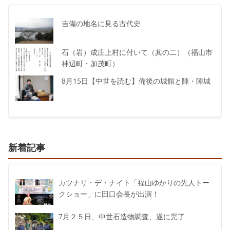
吉備の地名に見る古代史
石（岩）成庄上村に付いて（其の二）（福山市
神辺町・加茂町）
8月15日【中世を読む】備後の城館と陣・陣城
新着記事
カツナリ・デ・ナイト「福山ゆかりの先人トー
クショー」に田口会長が出演！
7月２５日、中世石造物調査、遂に完了