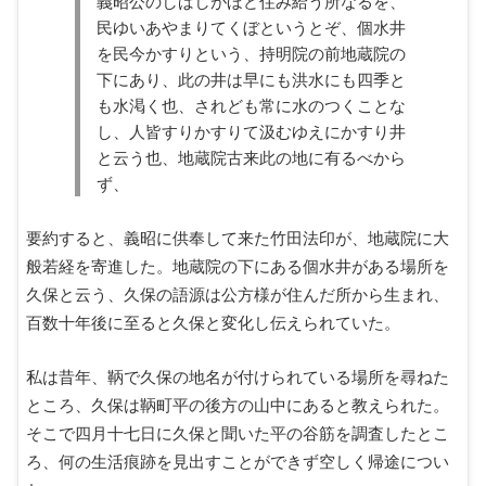
義昭公のしばしがほど住み給う所なるを、
民ゆいあやまりてくぼというとぞ、個水井
を民今かすりという、持明院の前地蔵院の
下にあり、此の井は早にも洪水にも四季と
も水渇く也、されども常に水のつくことな
し、人皆すりかすりて汲むゆえにかすり井
と云う也、地蔵院古来此の地に有るべから
ず、
要約すると、義昭に供奉して来た竹田法印が、地蔵院に大
般若経を寄進した。地蔵院の下にある個水井がある場所を
久保と云う、久保の語源は公方様が住んだ所から生まれ、
百数十年後に至ると久保と変化し伝えられていた。
私は昔年、鞆で久保の地名が付けられている場所を尋ねた
ところ、久保は鞆町平の後方の山中にあると教えられた。
そこで四月十七日に久保と聞いた平の谷筋を調査したとこ
ろ、何の生活痕跡を見出すことができず空しく帰途につい