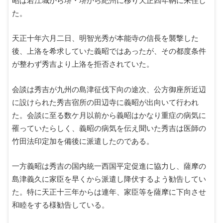
昭は若江城から堺・堺から紀州に移り天正四年鞆に来住し
た。
天正十年六月二日、明智光秀が本能寺の信長を襲撃した
後、上洛を希求していた義昭ではあったが、その都度条件
が整わず秀吉より上洛を拒否されていた。
会談は秀吉が九州の島津征伐下向の途次、公方御座所近辺
に設けられた秀吉宿所の田辺寺に義昭が出向いて行われ
た。会談に至る数ケ月以前から義昭はかなり重症の病気に
罹っていたらしく、義昭の病気を伝え聞いた秀吉は医師の
竹田法印定加を備後に派遣したのである。
一方義昭は秀吉の国内統一西国平定促進に協力し、薩摩の
島津義久に家臣を早くから派遣し降伏するよう勧告してい
た。特に天正十三年からは連年、家臣等を薩摩に下向させ
和睦をする様勧告している。