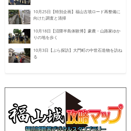
10月25日【特別企画】福山古墳ロード再整備に
向けた調査と清掃
10月18日【沼隈半島体験博】豪農・山路家ゆか
りの地を歩く
10月3日【ぶら探訪】大門町の中世石造物を訪ね
る