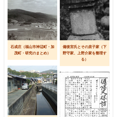
石成庄（福山市神辺町・加
備後宮氏とその庶子家（下
茂町・研究のまとめ）
野守家、上野介家を整理す
る）