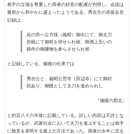
相手の立場を尊重した両者の好意の配慮が判明し、会談は
最初から和やかに盛上ったようである。秀吉方の赤坂会見
記録は
此の所へ公方様（義昭）御出にて、御太刀
折紙にて御程を仰せられ候、御酒上互いの
銘作の御腰物を参らさせられ候
と記録している。備後の伝承では
秀吉公と、義昭公営寺（田辺寺）にて御封
顔あり、御餞として太刀を進められし
『備陽六郡志』
と約百八十六年後に記載している。詳しい内容は不詳とな
っているが、武家社会において太刀を進上することは相手
に敬意を表明する最上の方法であった。両者の永年に亘る