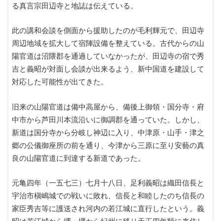
る真言宗田辺寺と地誌は伝えている。
此の講和会談を側面から援助したのが毛利輝元で、田辺寺
周辺地域を拡大して宿陣設備を整えている。古代からの山
陽官道は沼隈郡を通過していなかったが、田辺寺の宿で秀
吉と義昭が対面し会談が出来るよう、新中国道を建設して
対応した可能性が出てきた。
旧来の山陽官道は備中高屋から、備後上御領・国分寺・府
中市から芦田川本流沿いに御調郡を通っていた。しかし、
新道は国分寺から分岐し神辺に入り、中津原・山手・津之
郷の公儀御座所の前を通り、今津から三原に至り安藝の真
良の山陽官道に到達する新道であった。
元亀四年（一五七三）七月十八日、足利義昭は織田信長と
宇治市槇嶋城での戦いに敗れ、信長と和睦したのち信長の
家臣秀吉等に護送され河内の若江城に直行したという。義