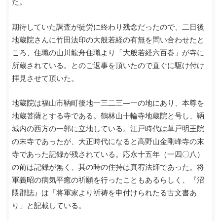
た。
期待していた調査が徒労に終わり残念だったので、二日後
地蔵院さんに竹田法印の大般若経の有無を問い合わせたと
ころ、住職の山川龍舟住職より「大般若経六百巻」が寺に
所蔵されている。とのご返事を頂いたので直ぐに駆け付け
拝見させて頂いた。
地蔵院は福山市鞆町後地一三二三―一の地にあり、本尊を
地蔵菩薩とする寺である。鶴林山十輪寺地蔵院と号し、鞆
城内の西方の一郭に立地している。江戸時代は草戸明王院
の末寺であったが、大正時代になると高野山金剛峰寺の末
寺であった記録が残されている。応永十五年（一四〇八）
の前は記録が無く、其の時の住持は真宥法師であった。将
軍義昭の病気平癒の祈願を行ったこともあるらしく、『沼
隈郡誌』は「将軍家より祈祷を申付けられたる古文書あ
り」と記載している。