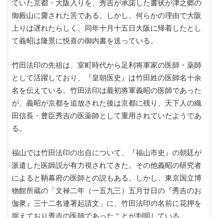
ていた京都・大阪入りを、秀吉が承諾した書状が津之郷の
御殿山に齎された筈である。しかし、何らかの理由で大阪
上りは遅れたらしく、同年十月十五日大阪に帰着したとし
て義昭は隆景に悦喜の御内書を送っている。
竹田法印の先祖は、室町時代から足利将軍家の医師・薬師
として活躍しており、『皇朝医史』は竹田姓の医師名十余
名を伝えている。竹田法印は最初将軍義昭の医師であった
が、義昭が京都を追放された後は京都に残り、天下人の織
田信長・豊臣秀吉の医薬師として重用されていたようであ
る。
福山では竹田法印の出自について、『福山市史』の朝廷が
派遣した医師説が有力視されてきた。その他義昭の研究者
によると鞆幕府の医師との説もある。しかし、東京国立博
物館所蔵の「文禄二年（一五九三）五月廿日の『秀吉のお
伽衆』三十二名連署起請文」に、竹田法印の名前に花押を
据えており秀吉の医師であったことが判明している。