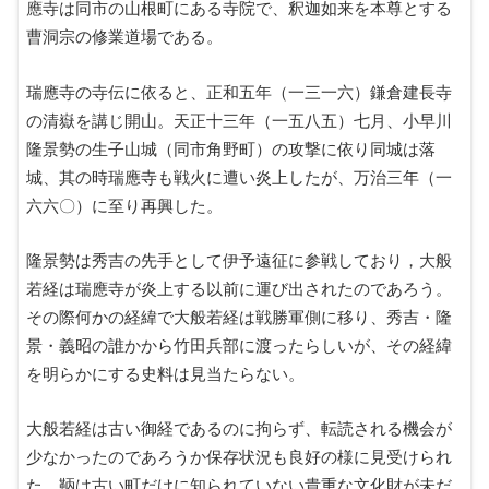
應寺は同市の山根町にある寺院で、釈迦如来を本尊とする
曹洞宗の修業道場である。
瑞應寺の寺伝に依ると、正和五年（一三一六）鎌倉建長寺
の清嶽を講じ開山。天正十三年（一五八五）七月、小早川
隆景勢の生子山城（同市角野町）の攻撃に依り同城は落
城、其の時瑞應寺も戦火に遭い炎上したが、万治三年（一
六六〇）に至り再興した。
隆景勢は秀吉の先手として伊予遠征に参戦しており，大般
若経は瑞應寺が炎上する以前に運び出されたのであろう。
その際何かの経緯で大般若経は戦勝軍側に移り、秀吉・隆
景・義昭の誰かから竹田兵部に渡ったらしいが、その経緯
を明らかにする史料は見当たらない。
大般若経は古い御経であるのに拘らず、転読される機会が
少なかったのであろうか保存状況も良好の様に見受けられ
た。鞆は古い町だけに知られていない貴重な文化財が未だ