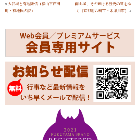
«
大谷城と有地隆信（福山市芦田
南山城、その輝ける歴史の道をゆ
町・有地氏の謎）
く（京都府八幡市～木津川市）
»