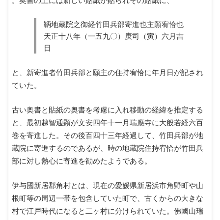
鞆地蔵院之御経竹田兵部寄進也主願宥恰也
天正十八年（一五九〇）庚司（寅）六月吉
日
と、新寄進者竹田兵部と願主の住持宥恰に年月日が記され
ていた。
古い奥書と貼紙の奥書を考慮に入れ移動の経緯を推定する
と、最初越智通顕が文安四年十一月瑞應寺に大般若経六百
巻を寄進した。その後百四十三年経過して、竹田兵部が地
蔵院に寄進するのであるが、時の地蔵院住持宥恰が竹田兵
部に対し熱心に寄進を勧めたようである。
伊与國新居郡角村とは、現在の愛媛県新居浜市角野町や山
根町等の周辺一帯を包含していた町で、古くからの大きな
村で江戸時代になると二ヶ村に分けられていた。佛國山瑞