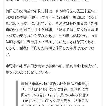
竹田法印の備後の初見史料は、真木嶋昭光の天正十五年二
月六日の奉書「法印（竹田）今に御座所（御殿山）に聢と
相詰められ候」に記している。その次は長岡幽斎の『九州
道の記』の同年七月十八日朝、「鞆まで越し侍り竹田法印
の仮初の宿なれども亭などあり」の兩書の記録から、竹田
法印は福山に五カ月以上滞在していたことは確実である。
しかし、備後に下向した時期と帰國した年月は定かでな
い。
水野家の家臣吉田彦兵衛は享保の頃、鞆真言宗地蔵院の伝
承を次のように記している。
義昭将軍此の地に渡御の時竹田法印供奉な
り、大般若経を此の寺に寄進、則ち經に竹
田かすいの名ありとぞ、又此の寺の下涸水
（かすい）井の辺を久保と云う、将軍公方