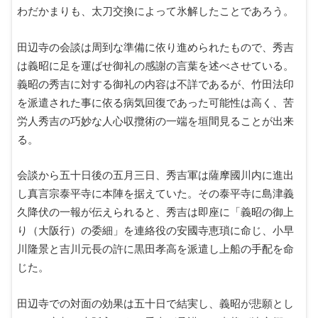
わだかまりも、太刀交換によって氷解したことであろう。
田辺寺の会談は周到な準備に依り進められたもので、秀吉
は義昭に足を運ばせ御礼の感謝の言葉を述べさせている。
義昭の秀吉に対する御礼の内容は不詳であるが、竹田法印
を派遣された事に依る病気回復であった可能性は高く、苦
労人秀吉の巧妙な人心収攬術の一端を垣間見ることが出来
る。
会談から五十日後の五月三日、秀吉軍は薩摩國川内に進出
し真言宗泰平寺に本陣を据えていた。その泰平寺に島津義
久降伏の一報が伝えられると、秀吉は即座に「義昭の御上
り（大阪行）の委細」を連絡役の安國寺恵瑣に命じ、小早
川隆景と吉川元長の許に黒田孝高を派遣し上船の手配を命
じた。
田辺寺での対面の効果は五十日で結実し、義昭が悲願とし