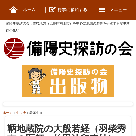
備陽史探訪の会
：
備後地方（広島県福山市）を中心に地域の歴史を研究する歴史愛
好の集い
ホーム
»
中世史
» 表示中 »
鞆地蔵院の大般若経（羽柴秀