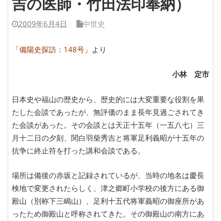
吉の医師・竹田法印奉納）
2009年6月4日
中世史
「
備陽史探訪：148号
」より
小林 定市
日本史や福山の歴史から、歴史的には大変重要な役割を果
たした会談であったが、無評価のまま長年見過ごされてき
た会談があった。その会談とは天正十五年（一五八七）三
月十二日の夕刻、関白羽柴秀吉と将軍足利義昭が十五年の
抗争に終止符を打った講和会談である。
場所は備後の赤坂と記録されているが、当時の地名は慶長
検地で変更されたらしく、津之郷町小学校の後方にある御
殿山（別称下三嶋山）、足利十五代将軍義昭の御座所があ
ったため御殿山と呼称されてきた。その御殿山の南方にあ