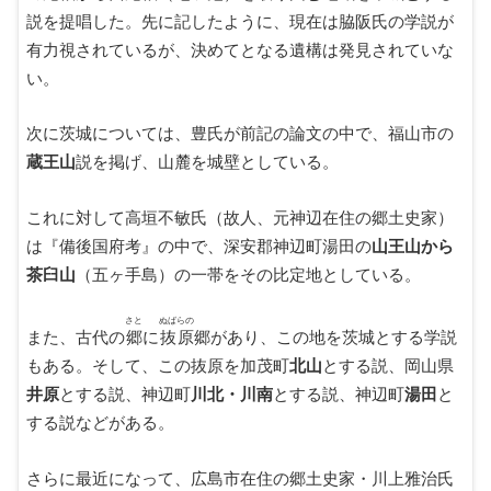
説を提唱した。先に記したように、現在は脇阪氏の学説が
有力視されているが、決めてとなる遺構は発見されていな
い。
次に茨城については、豊氏が前記の論文の中で、福山市の
蔵王山
説を掲げ、山麓を城壁としている。
これに対して高垣不敏氏（故人、元神辺在住の郷土史家）
は『備後国府考』の中で、深安郡神辺町湯田の
山王山から
茶臼山
（五ヶ手島）の一帯をその比定地としている。
さと
ぬばらの
また、古代の
郷
に
抜原
郷があり、この地を茨城とする学説
もある。そして、この抜原を加茂町
北山
とする説、岡山県
井原
とする説、神辺町
川北・川南
とする説、神辺町
湯田
と
する説などがある。
さらに最近になって、広島市在住の郷土史家・川上雅治氏