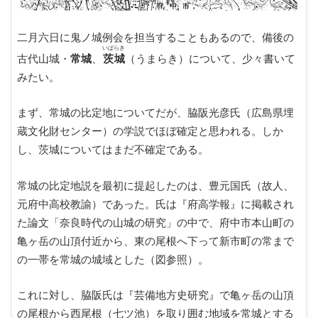
二月六日に鬼ノ城例会を担当することもあるので、備後の
いばらき
古代山城・
常城
、
茨城
（うまらき）について、少々書いて
みたい。
まず、常城の比定地についてだが、脇阪光彦氏（広島県埋
蔵文化財センター）の学説でほぼ確定と思われる。しか
し、茨城についてはまだ不確定である。
常城の比定地説を最初に提起したのは、豊元国氏（故人、
元府中高校教諭）であった。氏は『府高学報』に掲載され
た論文「奈良時代の山城の研究」の中で、府中市本山町の
亀ヶ岳の山頂付近から、東の尾根へ下って新市町の常まで
の一帯を常城の城域とした（図参照）。
これに対し、脇阪氏は『芸備地方史研究』で亀ヶ岳の山頂
の尾根から西尾根（七ツ池）を取り囲む地域を常城とする