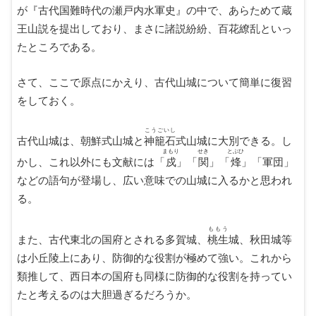
が『古代国難時代の瀬戸内水軍史』の中で、あらためて蔵
王山説を提出しており、まさに諸説紛紛、百花繚乱といっ
たところである。
さて、ここで原点にかえり、古代山城について簡単に復習
をしておく。
こうごいし
古代山城は、朝鮮式山城と
神籠石
式山城に大別できる。し
まもり
せき
とぶひ
かし、これ以外にも文献には「
戍
」「
関
」「
烽
」「軍団」
などの語句が登場し、広い意味での山城に入るかと思われ
る。
ももう
また、古代東北の国府とされる多賀城、
桃生
城、秋田城等
は小丘陵上にあり、防御的な役割が極めて強い。これから
類推して、西日本の国府も同様に防御的な役割を持ってい
たと考えるのは大胆過ぎるだろうか。