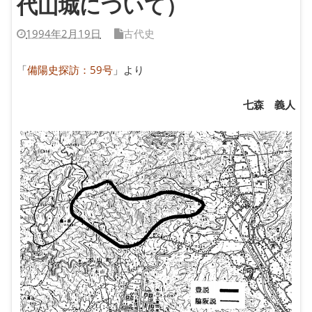
代山城について）
1994年2月19日
古代史
「
備陽史探訪：59号
」より
七森 義人