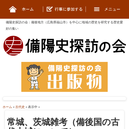
備陽史探訪の会
：
備後地方（広島県福山市）を中心に地域の歴史を研究する歴史愛
好の集い
ホーム
»
古代史
» 表示中 »
常城、茨城雑考（備後国の古