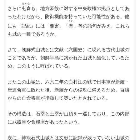
みやけ
さらに
屯倉
も、地方豪族に対する中央政権の拠点としてあ
ったわけだから、防御機能を持っていた可能性がある。他
さい
にも『記紀』には「要害」「
塞
」等の語句がみえ、これら
も城の一種であろうか。
さて、朝鮮式山城とは文献（六国史）に現れる古代山城の
ことであるが、朝鮮半島に築かれた山城と酷似しているた
め、このように呼ばれている。
またこの山城は、六六二年の白村江の戦で日本軍が新羅・
唐連合軍に敗れた後、新羅からの侵攻に備えるため、百済
からの亡命将軍が指揮して築いたとされている。
その構造は、石塁と土塁が山頂を一巡しており、この内部
に武器庫や食糧庫があったという。
次に、神籠石式山城とは文献に記録が残っていない山城の