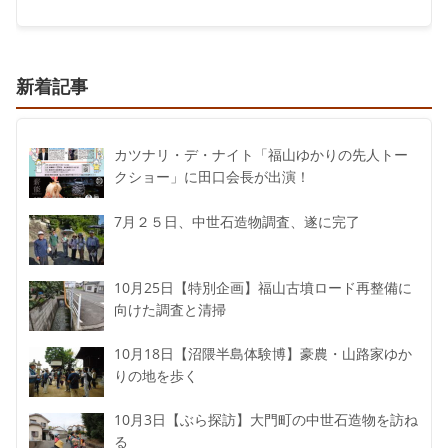
新着記事
カツナリ・デ・ナイト「福山ゆかりの先人トー
クショー」に田口会長が出演！
7月２５日、中世石造物調査、遂に完了
10月25日【特別企画】福山古墳ロード再整備に
向けた調査と清掃
10月18日【沼隈半島体験博】豪農・山路家ゆか
りの地を歩く
10月3日【ぶら探訪】大門町の中世石造物を訪ね
る