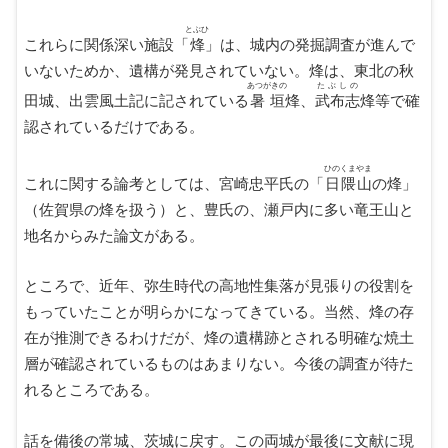
とぶひ
これらに関係深い施設「
烽
」は、城内の発掘調査が進んで
いないためか、遺構が発見されていない。烽は、東北の秋
あつがきの
たぶしの
田城、出雲風土記に記されている
暑垣
烽、
武布志
烽等で確
認されているだけである。
ひのくまやま
これに関する論考としては、宮崎忠平氏の「
日隈山
の烽」
（佐賀県の烽を扱う）と、豊氏の、瀬戸内に多い竜王山と
地名からみた論文がある。
ところで、近年、弥生時代の高地性集落が見張りの役割を
もっていたことが明らかになってきている。当然、烽の存
在が推測できるわけだが、烽の遺構跡とされる明確な焼土
層が確認されているものはあまりない。今後の調査が待た
れるところである。
話を備後の常城、茨城に戻す。この両城が最後に文献に現