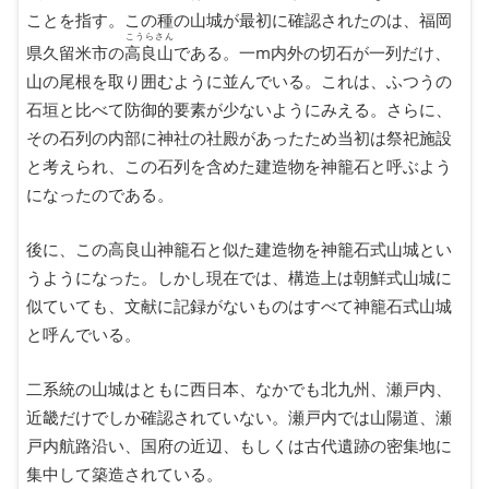
ことを指す。この種の山城が最初に確認されたのは、福岡
こうらさん
県久留米市の
高良山
である。一m内外の切石が一列だけ、
山の尾根を取り囲むように並んでいる。これは、ふつうの
石垣と比べて防御的要素が少ないようにみえる。さらに、
その石列の内部に神社の社殿があったため当初は祭祀施設
と考えられ、この石列を含めた建造物を神籠石と呼ぶよう
になったのである。
後に、この高良山神籠石と似た建造物を神籠石式山城とい
うようになった。しかし現在では、構造上は朝鮮式山城に
似ていても、文献に記録がないものはすべて神籠石式山城
と呼んでいる。
二系統の山城はともに西日本、なかでも北九州、瀬戸内、
近畿だけでしか確認されていない。瀬戸内では山陽道、瀬
戸内航路沿い、国府の近辺、もしくは古代遺跡の密集地に
集中して築造されている。