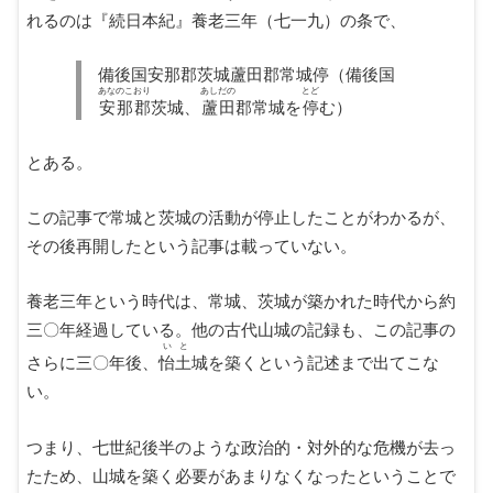
れるのは『続日本紀』養老三年（七一九）の条で、
備後国安那郡茨城蘆田郡常城停（備後国
あなのこおり
あしだの
とど
安那郡
茨城、
蘆田
郡常城を
停
む）
とある。
この記事で常城と茨城の活動が停止したことがわかるが、
その後再開したという記事は載っていない。
養老三年という時代は、常城、茨城が築かれた時代から約
三〇年経過している。他の古代山城の記録も、この記事の
いと
さらに三〇年後、
怡土
城を築くという記述まで出てこな
い。
つまり、七世紀後半のような政治的・対外的な危機が去っ
たため、山城を築く必要があまりなくなったということで