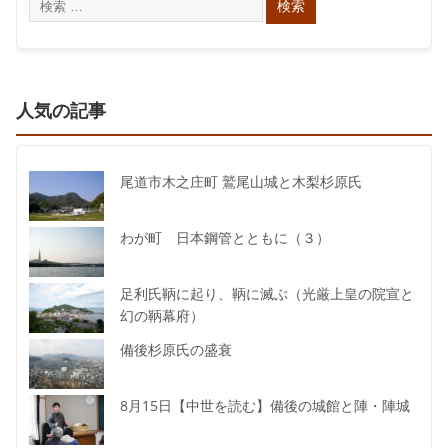
人気の記事
尾道市木之庄町 鷲尾山城と木梨杉原氏
わが町 日本鋼管とともに（３）
足利氏鞆に起り、鞆に滅ぶ（光厳上皇の院宣と
幻の鞆幕府）
備後杉原氏の盛衰
8月15日【中世を読む】備後の城館と陣・陣城