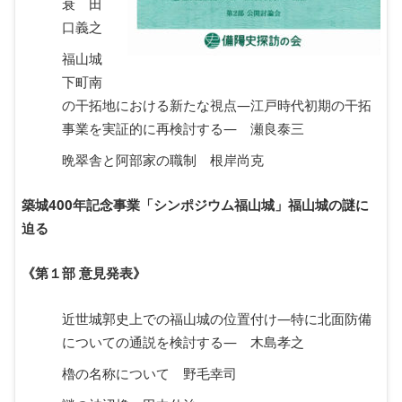
衰 田
口義之
福山城
下町南
の干拓地における新たな視点―江戸時代初期の干拓
事業を実証的に再検討する― 瀬良泰三
晩翠舎と阿部家の職制 根岸尚克
築城400年記念事業「シンポジウム福山城」福山城の謎に
迫る
《第１部 意見発表》
近世城郭史上での福山城の位置付け―特に北面防備
についての通説を検討する― 木島孝之
櫓の名称について 野毛幸司