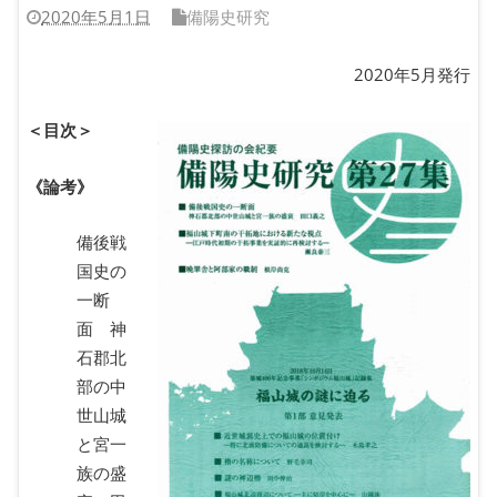
2020年5月1日
備陽史研究
2020年5月発行
＜目次＞
《論考》
備後戦
国史の
一断
面 神
石郡北
部の中
世山城
と宮一
族の盛