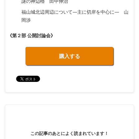
謎の神辺櫓 田中伸治
福山城北辺周辺について―主に切岸を中心に― 山
岡渉
《第２部 公開討論会》
購入する
この記事のあとによく読まれています！