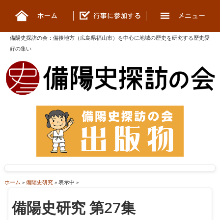
備陽史探訪の会
：
備後地方（広島県福山市）を中心に地域の歴史を研究する歴史愛
好の集い
ホーム
»
備陽史研究
» 表示中 »
備陽史研究 第27集