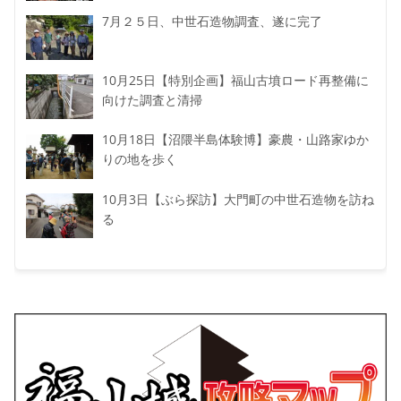
7月２５日、中世石造物調査、遂に完了
10月25日【特別企画】福山古墳ロード再整備に
向けた調査と清掃
10月18日【沼隈半島体験博】豪農・山路家ゆか
りの地を歩く
10月3日【ぶら探訪】大門町の中世石造物を訪ね
る