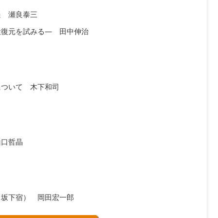
遷 瀬良泰三
殿復元を試みる― 田中伸治
について 木下和司
山口哲晶
ら坂下宿） 岡田宏一郎