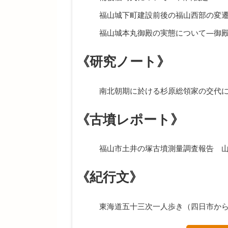
福山城下町建設前後の福山西部の変
福山城本丸御殿の実態について―御
《研究ノート》
南北朝期に於ける杉原総領家の交代
《古墳レポート》
福山市土井の塚古墳測量調査報告 
《紀行文》
東海道五十三次一人歩き（四日市か