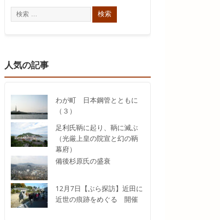
人気の記事
わが町 日本鋼管とともに
（３）
足利氏鞆に起り、鞆に滅ぶ
（光厳上皇の院宣と幻の鞆
幕府）
備後杉原氏の盛衰
12月7日【ぶら探訪】近田に
近世の痕跡をめぐる 開催