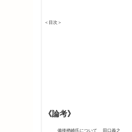
＜目次＞
《論考》
備後楢崎氏について 田口義之