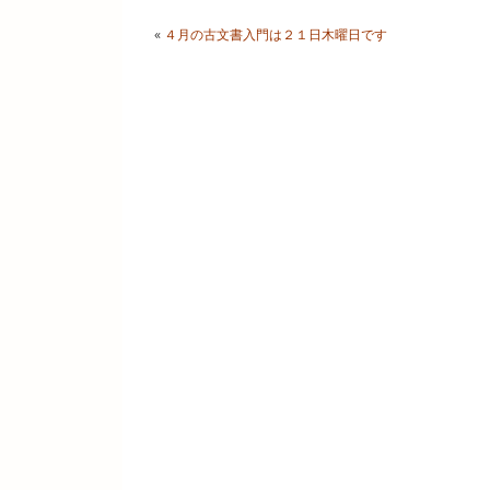
«
４月の古文書入門は２１日木曜日です