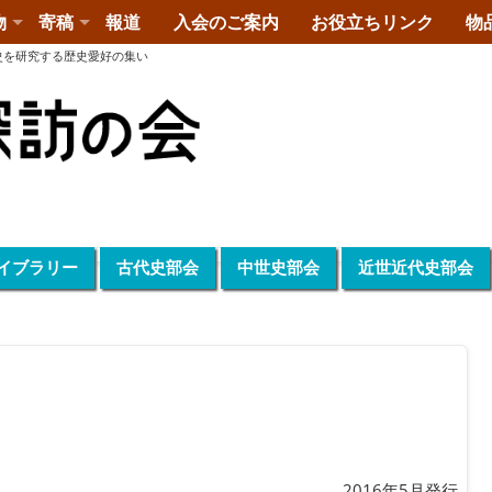
物
寄稿
報道
入会のご案内
お役立ちリンク
物
史を研究する歴史愛好の集い
イブラリー
古代史部会
中世史部会
近世近代史部会
2016年5月発行