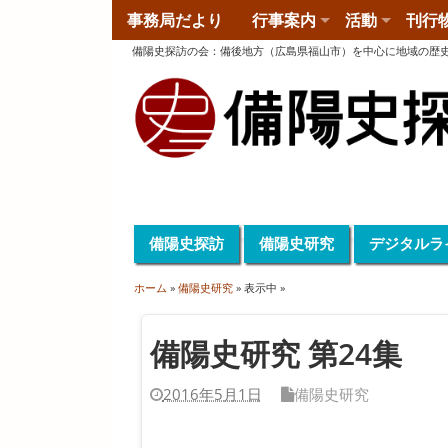
事務局だより
行事案内
活動
刊行
備陽史探訪の会
：
備後地方（広島県福山市）を中心に地域の歴
備陽史探訪
備陽史研究
デジタルラ
ホーム
»
備陽史研究
» 表示中 »
備陽史研究 第24集
2016年5月1日
備陽史研究