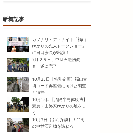
新着記事
カツナリ・デ・ナイト「福山
ゆかりの先人トークショー」
に田口会長が出演！
7月２５日、中世石造物調
査、遂に完了
10月25日【特別企画】福山古
墳ロード再整備に向けた調査
と清掃
10月18日【沼隈半島体験博】
豪農・山路家ゆかりの地を歩
く
10月3日【ぶら探訪】大門町
の中世石造物を訪ねる