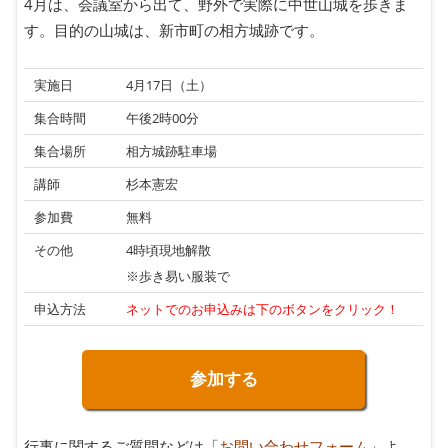
4月は、会議室から出て、野外で実際に中世山城を歩きま
す。目的の山城は、新市町の相方城跡です。
実施日
4月17日（土）
集合時間
午後2時00分
集合場所
相方城跡駐車場
講師
杉本憲宏
参加費
無料
その他
4時頃現地解散
※歩き易い服装で
申込方法
ネットでのお申込みは下のボタンをクリック！
参加する
行事に関するご質問などは「
お問い合わせフォーム
」よ