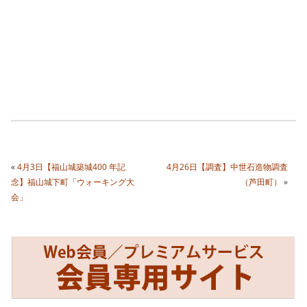
«
4月3日【福山城築城400 年記
4月26日【調査】中世石造物調査
念】福山城下町「ウォーキング大
（芦田町）
»
会」