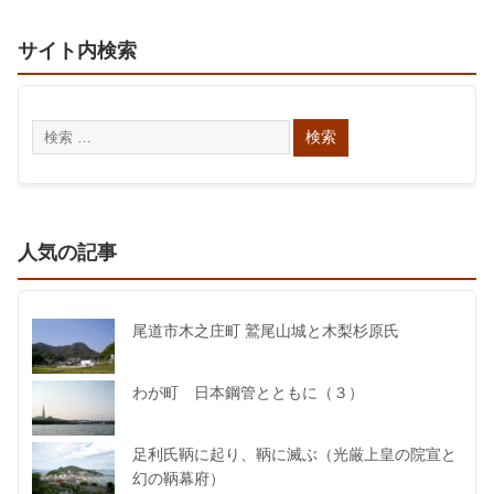
サイト内検索
人気の記事
尾道市木之庄町 鷲尾山城と木梨杉原氏
わが町 日本鋼管とともに（３）
足利氏鞆に起り、鞆に滅ぶ（光厳上皇の院宣と
幻の鞆幕府）