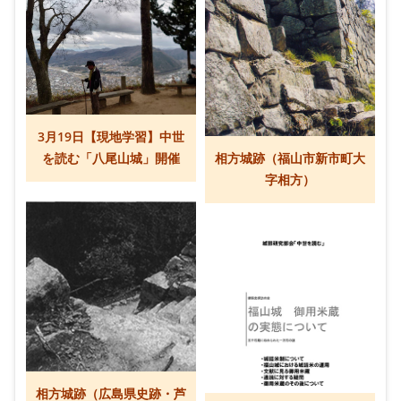
3月19日【現地学習】中世
を読む「八尾山城」開催
相方城跡（福山市新市町大
字相方）
相方城跡（広島県史跡・芦