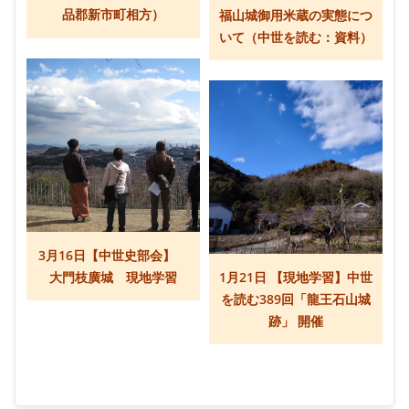
品郡新市町相方）
福山城御用米蔵の実態につ
いて（中世を読む：資料）
3月16日【中世史部会】
大門枝廣城 現地学習
1月21日 【現地学習】中世
を読む389回「龍王石山城
跡」 開催