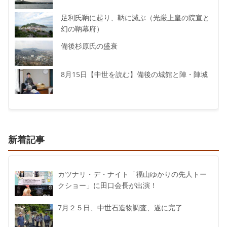
足利氏鞆に起り、鞆に滅ぶ（光厳上皇の院宣と
幻の鞆幕府）
備後杉原氏の盛衰
8月15日【中世を読む】備後の城館と陣・陣城
新着記事
カツナリ・デ・ナイト「福山ゆかりの先人トー
クショー」に田口会長が出演！
7月２５日、中世石造物調査、遂に完了