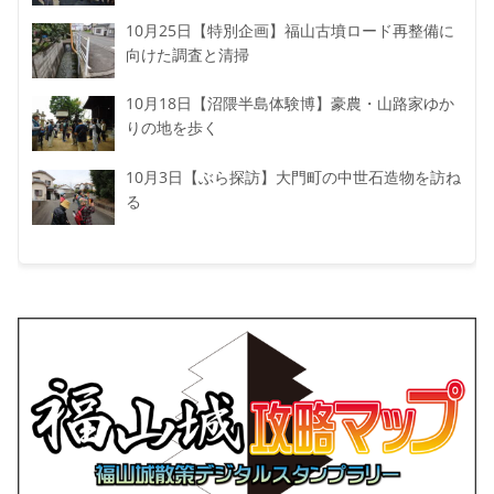
10月25日【特別企画】福山古墳ロード再整備に
向けた調査と清掃
10月18日【沼隈半島体験博】豪農・山路家ゆか
りの地を歩く
10月3日【ぶら探訪】大門町の中世石造物を訪ね
る