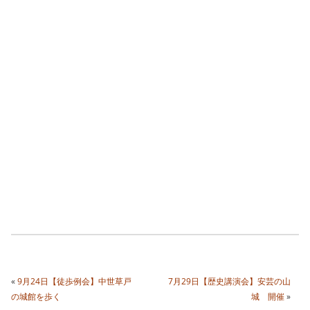
«
9月24日【徒歩例会】中世草戸
7月29日【歴史講演会】安芸の山
の城館を歩く
城 開催
»