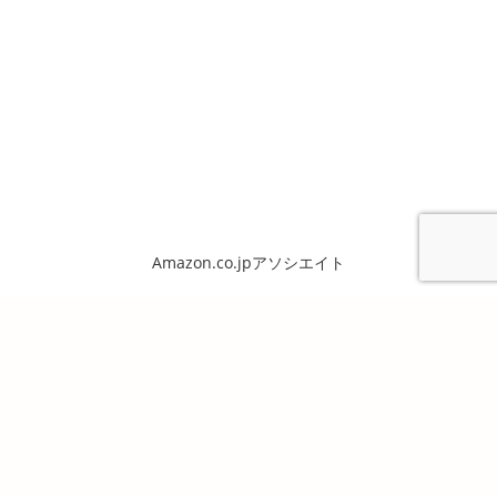
Amazon.co.jpアソシエイト
Copyright ©2026. 備陽史探訪の会