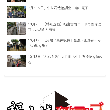
7月２５日、中世石造物調査、遂に完了
10月25日【特別企画】福山古墳ロード再整備に
向けた調査と清掃
10月18日【沼隈半島体験博】豪農・山路家ゆか
りの地を歩く
10月3日【ぶら探訪】大門町の中世石造物を訪ね
る