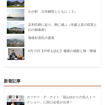
わが町 日本鋼管とともに（３）
足利氏鞆に起り、鞆に滅ぶ（光厳上皇の院宣と
幻の鞆幕府）
備後杉原氏の盛衰
8月15日【中世を読む】備後の城館と陣・陣城
新着記事
カツナリ・デ・ナイト「福山ゆかりの先人トー
クショー」に田口会長が出演！