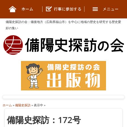
備陽史探訪の会
：
備後地方（広島県福山市）を中心に地域の歴史を研究する歴史愛
好の集い
ホーム
»
備陽史探訪
» 表示中 »
備陽史探訪：172号