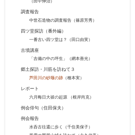
（田中伸治）
調査報告
中世石造物の調査報告（篠原芳秀）
四ツ堂探訪（番外編）
一番古い四ツ堂は？（田口由実）
古墳講座
「吉備の中の坪生」（網本善光）
郷土探訪・川筋を訪ねて３
芦田川の砂堰の跡
（種本実）
レポート
六月晦日大祓の起源 （根岸尚克）
例会俳句（住田保夫）
例会報告
水呑古往還に歩く（千住美保子）