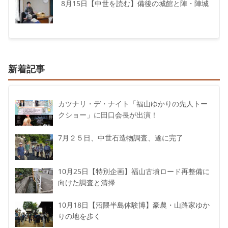
8月15日【中世を読む】備後の城館と陣・陣城
新着記事
カツナリ・デ・ナイト「福山ゆかりの先人トー
クショー」に田口会長が出演！
7月２５日、中世石造物調査、遂に完了
10月25日【特別企画】福山古墳ロード再整備に
向けた調査と清掃
10月18日【沼隈半島体験博】豪農・山路家ゆか
りの地を歩く