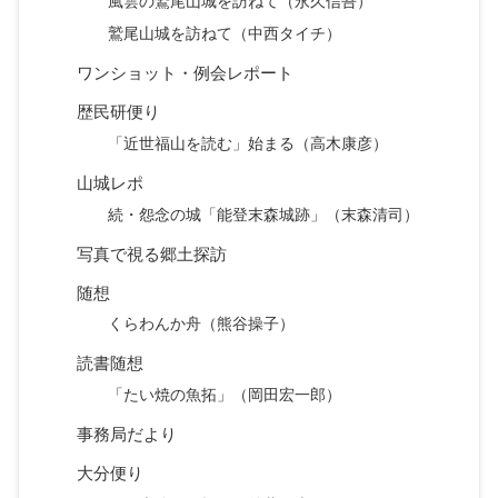
風雲の鷲尾山城を訪ねて（永久信吾）
鷲尾山城を訪ねて（中西タイチ）
ワンショット・例会レポート
歴民研便り
「近世福山を読む」始まる（高木康彦）
山城レポ
続・怨念の城「能登末森城跡」（末森清司）
写真で視る郷土探訪
随想
くらわんか舟（熊谷操子）
読書随想
「たい焼の魚拓」（岡田宏一郎）
事務局だより
大分便り