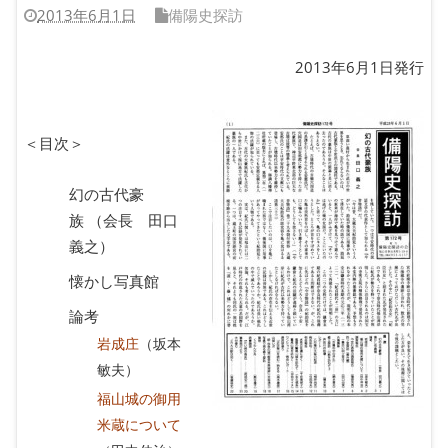
2013年6月1日
備陽史探訪
2013年6月1日発行
＜目次＞
幻の古代豪
族 （会長 田口
義之）
懐かし写真館
論考
岩成庄
（坂本
敏夫）
福山城の御用
米蔵について