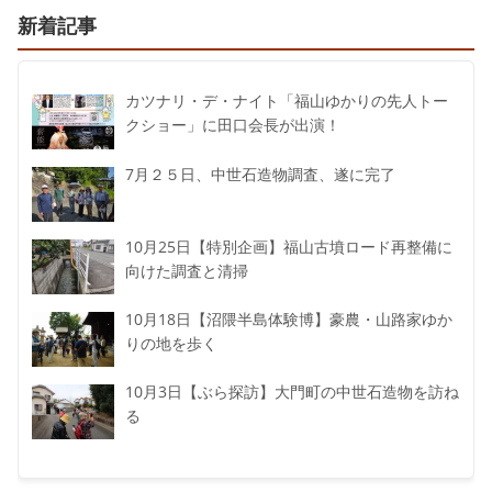
新着記事
カツナリ・デ・ナイト「福山ゆかりの先人トー
クショー」に田口会長が出演！
7月２５日、中世石造物調査、遂に完了
10月25日【特別企画】福山古墳ロード再整備に
向けた調査と清掃
10月18日【沼隈半島体験博】豪農・山路家ゆか
りの地を歩く
10月3日【ぶら探訪】大門町の中世石造物を訪ね
る