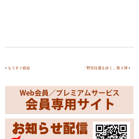
«
もうすぐ総会
「野呂往還を歩く」第２弾
»