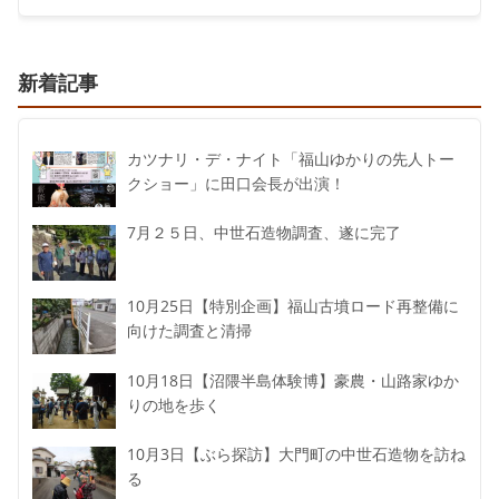
新着記事
カツナリ・デ・ナイト「福山ゆかりの先人トー
クショー」に田口会長が出演！
7月２５日、中世石造物調査、遂に完了
10月25日【特別企画】福山古墳ロード再整備に
向けた調査と清掃
10月18日【沼隈半島体験博】豪農・山路家ゆか
りの地を歩く
10月3日【ぶら探訪】大門町の中世石造物を訪ね
る