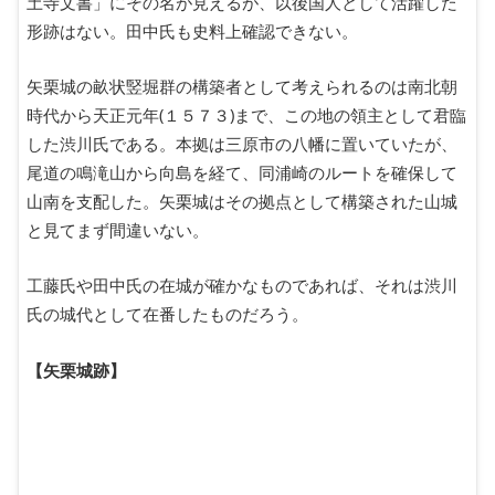
土寺文書」にその名が見えるが、以後国人として活躍した
形跡はない。田中氏も史料上確認できない。
矢栗城の畝状竪堀群の構築者として考えられるのは南北朝
時代から天正元年(１５７３)まで、この地の領主として君臨
した渋川氏である。本拠は三原市の八幡に置いていたが、
尾道の鳴滝山から向島を経て、同浦崎のルートを確保して
山南を支配した。矢栗城はその拠点として構築された山城
と見てまず間違いない。
工藤氏や田中氏の在城が確かなものであれば、それは渋川
氏の城代として在番したものだろう。
【矢栗城跡】