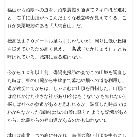
福山から沼隈への道を、沼隈農協を過ぎて２キロほど進む
と、右手に山頂がへこんだような独立峰が見えてくる。こ
れが矢栗城跡のある「大納言山」だ。
標高は１７０メートル足らずしかないが、周りに低い丘陵
を従えているため高く見え、「
高城
（たかじょう）」とも
呼ばれている。城跡に登る道はない。
今から１０年以上前、備陽史探訪の会でこの山城を調査し
た時は、東の山麓から中腹まで墓地や畑への道を利用し、
道が途切れてからは、しゃにむに山頂を目指した。山頂に
は崩れかけた小さな社があり(今はもうないかも知れない)、
探せば社への参道があると思われるが、調査した時点では
わからなかった(帰路は北の山麓に降りたような記憶がある
から、北麓からの登山道があるのかも知れない)。
城山は南北二つの峰に分かれ、南側の高い山頂を中心にし