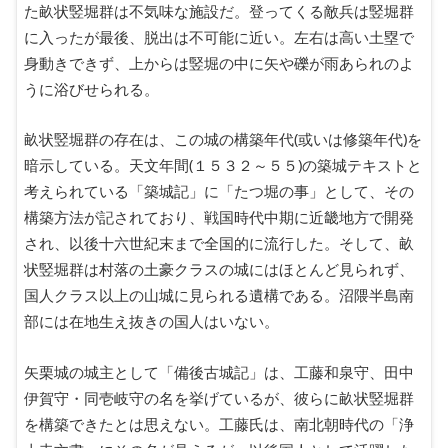
た畝状竪堀群は不気味な施設だ。登ってくる敵兵は竪堀群
に入ったが最後、脱出は不可能に近い。左右は高い土塁で
身動きできず、上からは竪堀の中に矢や礫が雨あられのよ
うに浴びせられる。
畝状竪堀群の存在は、この城の構築年代(或いは修築年代)を
暗示している。天文年間(１５３２～５５)の築城テキストと
考えられている「築城記」に「たつ堀の事」として、その
構築方法が記されており、戦国時代中期に近畿地方で開発
され、以後十六世紀末まで全国的に流行した。そして、畝
状竪堀群は村落の土豪クラスの城にはほとんど見られず、
国人クラス以上の山城に見られる遺構である。沼隈半島南
部には在地生え抜きの国人はいない。
矢栗城の城主として「備後古城記」は、工藤和泉守、田中
伊賀守・同壱岐守の名を挙げているが、彼らに畝状竪堀群
を構築できたとは思えない。工藤氏は、南北朝時代の「浄