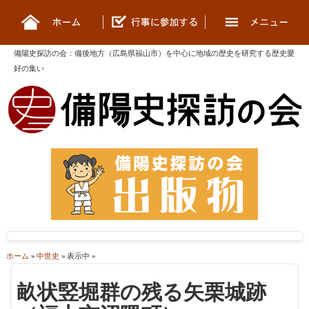
備陽史探訪の会
：
備後地方（広島県福山市）を中心に地域の歴史を研究する歴史愛
好の集い
ホーム
»
中世史
» 表示中 »
畝状竪堀群の残る矢栗城跡