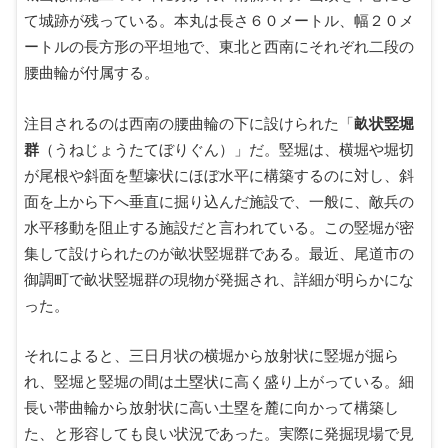
て城跡が残っている。本丸は長さ６０メートル、幅２０メ
ートルの長方形の平坦地で、東北と西南にそれぞれ二段の
腰曲輪が付属する。
注目されるのは西南の腰曲輪の下に設けられた「
畝状竪堀
群
（うねじょうたてぼりぐん）」だ。竪堀は、横堀や堀切
が尾根や斜面を塹壕状にほぼ水平に構築するのに対し、斜
面を上から下へ垂直に掘り込んだ施設で、一般に、敵兵の
水平移動を阻止する施設だと言われている。この竪堀が密
集して設けられたのが畝状竪堀群である。最近、尾道市の
御調町で畝状竪堀群の現物が発掘され、詳細が明らかにな
った。
それによると、三日月状の横堀から放射状に竪堀が掘ら
れ、竪堀と竪堀の間は土塁状に高く盛り上がっている。細
長い帯曲輪から放射状に高い土塁を麓に向かって構築し
た、と形容しても良い状況であった。実際に発掘現場で見