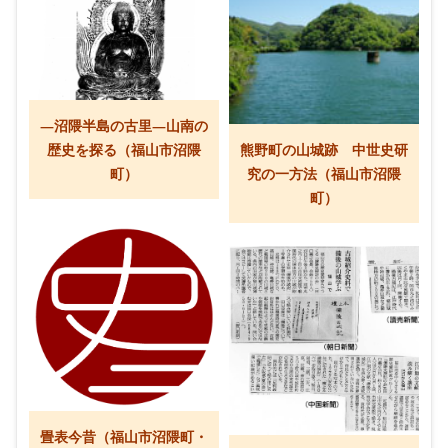
―沼隈半島の古里―山南の
歴史を探る（福山市沼隈
熊野町の山城跡 中世史研
町）
究の一方法（福山市沼隈
町）
畳表今昔（福山市沼隈町・