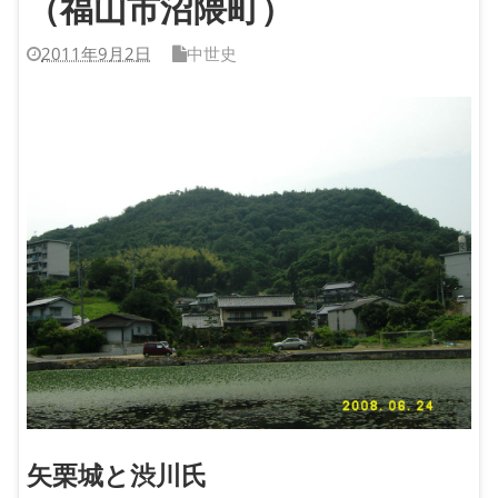
（福山市沼隈町）
2011年9月2日
中世史
矢栗城と渋川氏