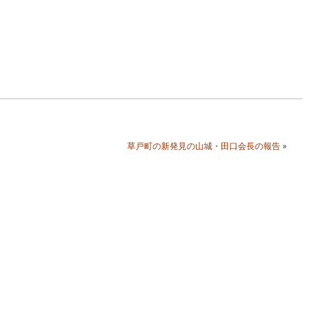
草戸町の新発見の山城・田口会長の報告
»