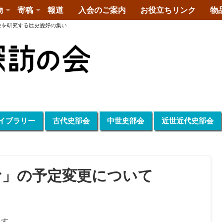
物
寄稿
報道
入会のご案内
お役立ちリンク
物
史を研究する歴史愛好の集い
イブラリー
古代史部会
中世史部会
近世近代史部会
む」の予定変更について
ます。