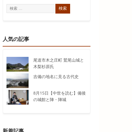
人気の記事
尾道市木之庄町 鷲尾山城と
木梨杉原氏
吉備の地名に見る古代史
8月15日【中世を読む】備後
の城館と陣・陣城
新着記事