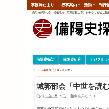
事務局だより
行事案内
活動
刊行
備陽史探訪の会
：
備後地方（広島県福山市）を中心に地域の歴
備陽史探訪
備陽史研究
デジタルラ
ホーム
»
事務局だより
» 表示中 »
城郭部会「中世を読
2012年1月19日
事務局だより
行事の予定変更がありますのでお知らせし