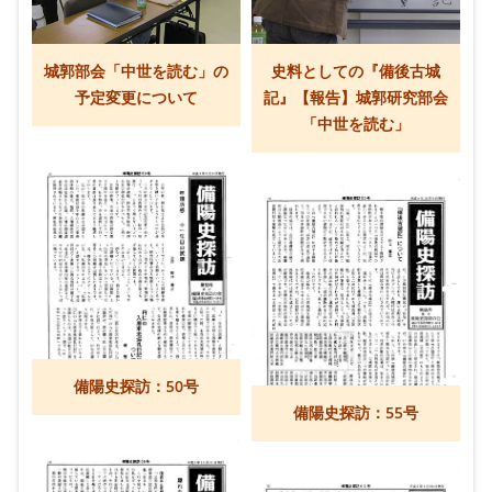
城郭部会「中世を読む」の
史料としての『備後古城
予定変更について
記』【報告】城郭研究部会
「中世を読む」
備陽史探訪：50号
備陽史探訪：55号