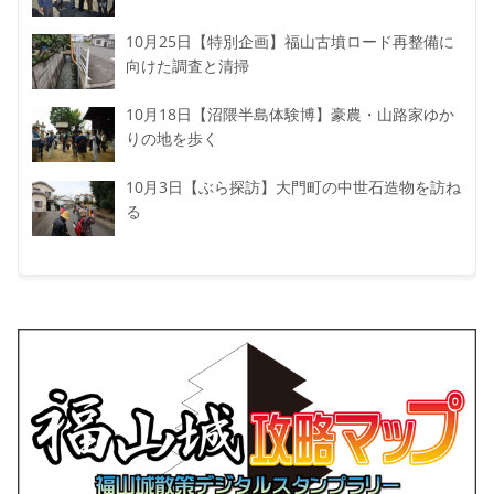
10月25日【特別企画】福山古墳ロード再整備に
向けた調査と清掃
10月18日【沼隈半島体験博】豪農・山路家ゆか
りの地を歩く
10月3日【ぶら探訪】大門町の中世石造物を訪ね
る