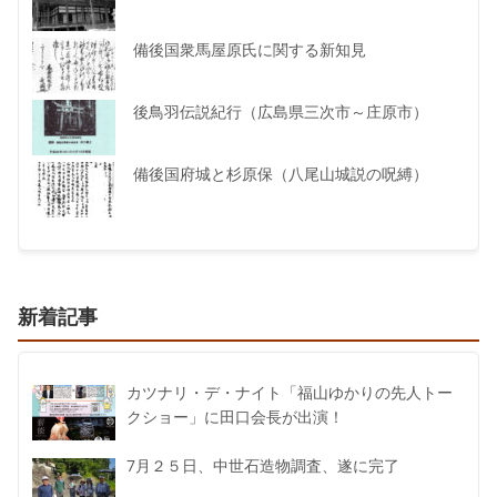
備後国衆馬屋原氏に関する新知見
後鳥羽伝説紀行（広島県三次市～庄原市）
備後国府城と杉原保（八尾山城説の呪縛）
新着記事
カツナリ・デ・ナイト「福山ゆかりの先人トー
クショー」に田口会長が出演！
7月２５日、中世石造物調査、遂に完了