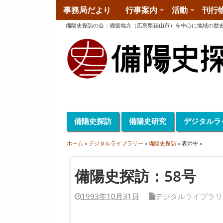
事務局だより
行事案内
活動
刊行
備陽史探訪の会
：
備後地方（広島県福山市）を中心に地域の歴
備陽史探訪
備陽史研究
デジタルラ
ホーム
»
デジタルライブラリー
»
備陽史探訪
» 表示中 »
備陽史探訪：58号
1993年10月31日
デジタルライブラリ