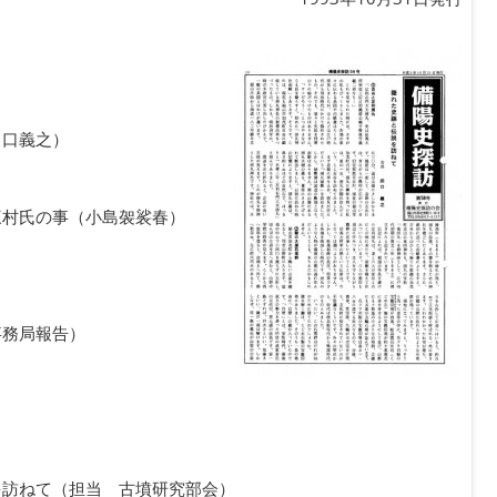
田口義之）
三村氏の事（小島袈裟春）
事務局報告）
を訪ねて（担当 古墳研究部会）