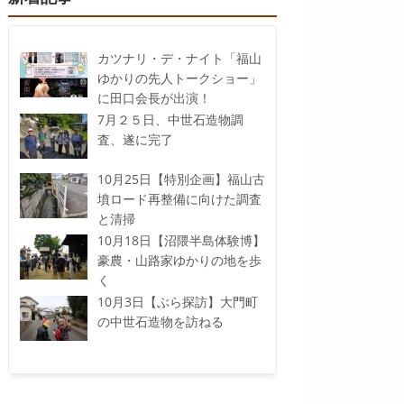
カツナリ・デ・ナイト「福山
ゆかりの先人トークショー」
に田口会長が出演！
7月２５日、中世石造物調
査、遂に完了
10月25日【特別企画】福山古
墳ロード再整備に向けた調査
と清掃
10月18日【沼隈半島体験博】
豪農・山路家ゆかりの地を歩
く
10月3日【ぶら探訪】大門町
の中世石造物を訪ねる