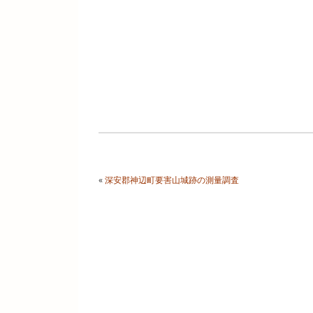
«
深安郡神辺町要害山城跡の測量調査