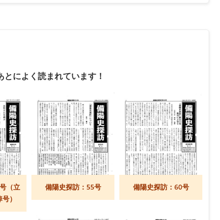
あとによく読まれています！
6号（立
備陽史探訪：55号
備陽史探訪：60号
悼号）