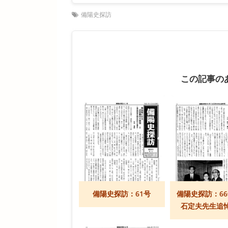
備陽史探訪
この記事の
備陽史探訪：61号
備陽史探訪：6
石定夫先生追