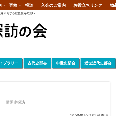
物
寄稿
報道
入会のご案内
お役立ちリンク
物
史を研究する歴史愛好の集い
イブラリー
古代史部会
中世史部会
近世近代史部会
ー
,
備陽史探訪
1993年10月31日発行