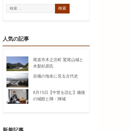
人気の記事
尾道市木之庄町 鷲尾山城と
木梨杉原氏
吉備の地名に見る古代史
8月15日【中世を読む】備後
の城館と陣・陣城
新着記事