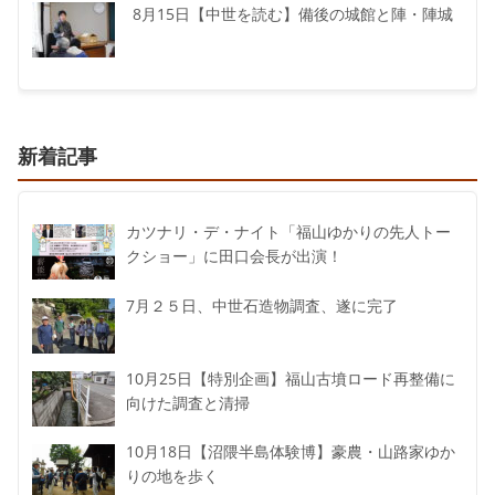
8月15日【中世を読む】備後の城館と陣・陣城
新着記事
カツナリ・デ・ナイト「福山ゆかりの先人トー
クショー」に田口会長が出演！
7月２５日、中世石造物調査、遂に完了
10月25日【特別企画】福山古墳ロード再整備に
向けた調査と清掃
10月18日【沼隈半島体験博】豪農・山路家ゆか
りの地を歩く