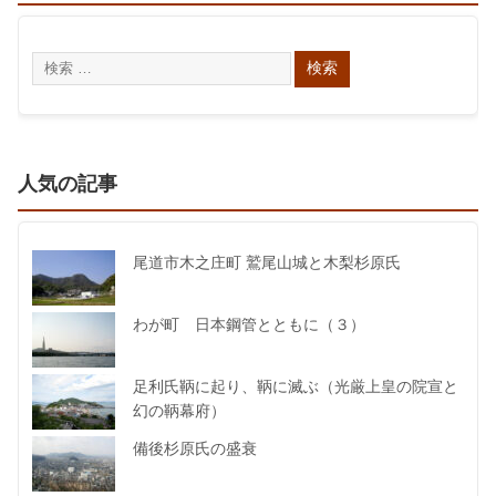
人気の記事
尾道市木之庄町 鷲尾山城と木梨杉原氏
わが町 日本鋼管とともに（３）
足利氏鞆に起り、鞆に滅ぶ（光厳上皇の院宣と
幻の鞆幕府）
備後杉原氏の盛衰