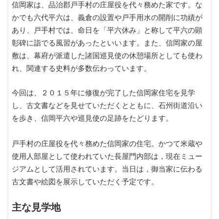
信岡家は、品治郡戸手村の庄屋役を代々務めた家です。な
かでも六代平六は、義倉の設置や戸手用水の開削に功績が
あり、戸手村では、命日を「平六休み」と称して平六の顕
彰碑に詣でる風習があったといいます。また、信岡家の屋
敷は、幕府が派遣した諸国巡見使の休憩場所としても使わ
れ、関連する史料が多数伝わっています。
今回は、２０１５年に修復が完了した信岡家住宅を見学
し、古文書などを見せていただくとともに、石州街道沿い
を歩き、信岡平六や巡見使の足跡をたどります。
戸手村の庄屋役を代々務めた信岡家の住宅。かつて米蔵や
使用人部屋として使われていた長屋門内部は，現在ミュー
ジアムとして活用されています。当日は，御当家に伝わる
古文書や絵図を展示していただく予定です。
主な見学地