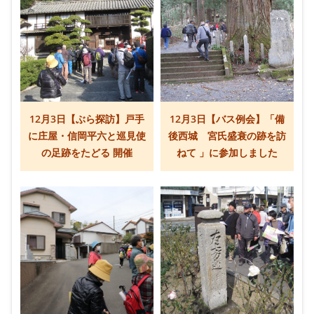
12月3日【ぶら探訪】戸手
12月3日【バス例会】「備
に庄屋・信岡平六と巡見使
後西城 宮氏盛衰の跡を訪
の足跡をたどる 開催
ねて 」に参加しました