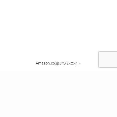
Amazon.co.jpアソシエイト
Copyright ©2026. 備陽史探訪の会