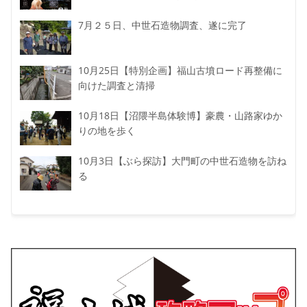
7月２５日、中世石造物調査、遂に完了
10月25日【特別企画】福山古墳ロード再整備に
向けた調査と清掃
10月18日【沼隈半島体験博】豪農・山路家ゆか
りの地を歩く
10月3日【ぶら探訪】大門町の中世石造物を訪ね
る