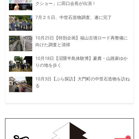
クショー」に田口会長が出演！
7月２５日、中世石造物調査、遂に完了
10月25日【特別企画】福山古墳ロード再整備に
向けた調査と清掃
10月18日【沼隈半島体験博】豪農・山路家ゆか
りの地を歩く
10月3日【ぶら探訪】大門町の中世石造物を訪ね
る