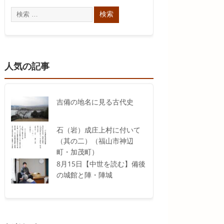
人気の記事
吉備の地名に見る古代史
石（岩）成庄上村に付いて
（其の二）（福山市神辺
町・加茂町）
8月15日【中世を読む】備後
の城館と陣・陣城