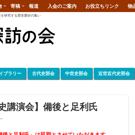
物
寄稿
報道
入会のご案内
お役立ちリンク
物
史を研究する歴史愛好の集い
イブラリー
古代史部会
中世史部会
近世近代史部会
歴史講演会】備後と足利氏
ー
備後と足利氏」は延期とさせていただきます。