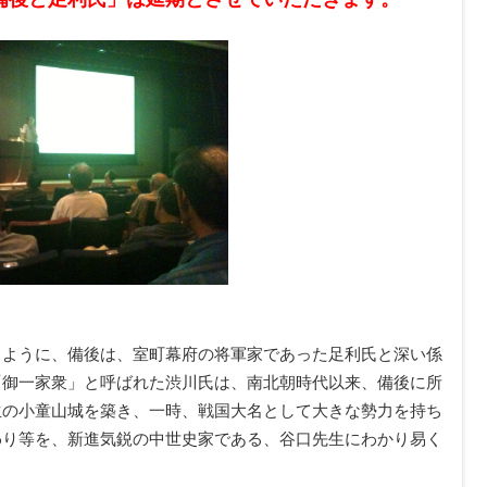
るように、備後は、室町幕府の将軍家であった足利氏と深い係
「御一家衆」と呼ばれた渋川氏は、南北朝時代以来、備後に所
生の小童山城を築き、一時、戦国大名として大きな勢力を持ち
わり等を、新進気鋭の中世史家である、谷口先生にわかり易く