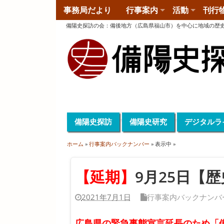
事務局だより
行事案内
活動
刊行
備陽史探訪の会
：
備後地方（広島県福山市）を中心に地域の歴
備陽史探訪
備陽史研究
デジタルラ
ホーム
»
行事案内バックナンバー
» 表示中 »
【延期】
9月25日【
2021年7月1日
行事案内バックナンバ
広島県の緊急事態宣言延長のため「