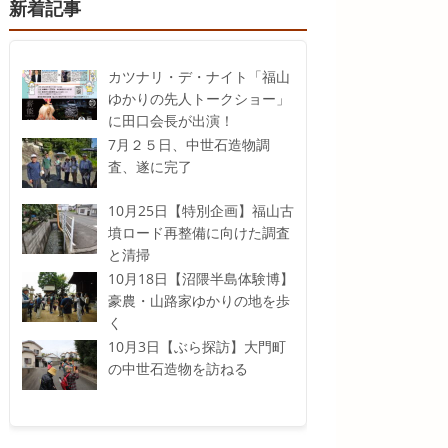
新着記事
カツナリ・デ・ナイト「福山
ゆかりの先人トークショー」
に田口会長が出演！
7月２５日、中世石造物調
査、遂に完了
10月25日【特別企画】福山古
墳ロード再整備に向けた調査
と清掃
10月18日【沼隈半島体験博】
豪農・山路家ゆかりの地を歩
く
10月3日【ぶら探訪】大門町
の中世石造物を訪ねる