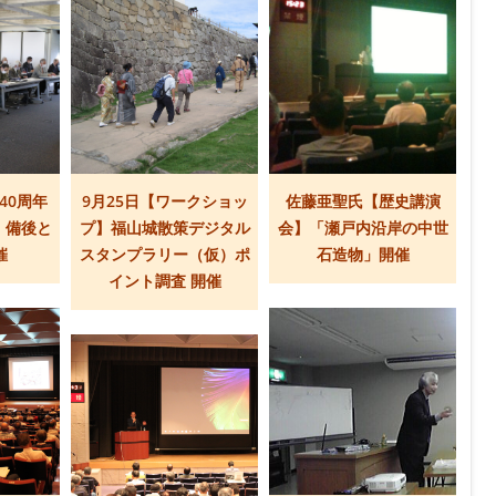
40周年
9月25日【ワークショッ
佐藤亜聖氏【歴史講演
】備後と
プ】福山城散策デジタル
会】「瀬戸内沿岸の中世
催
スタンプラリー（仮）ポ
石造物」開催
イント調査 開催