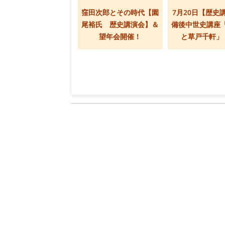
窪田次郎とその時代【園
7月20日【歴史
尾裕氏 歴史講演会】＆
備後中世史講座
望年会開催！
と草戸千軒」