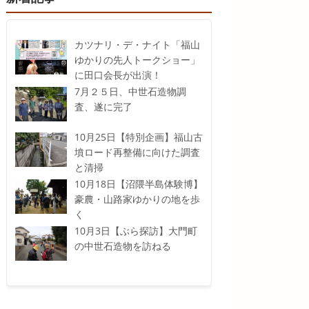
カツナリ・デ・ナイト「福山
ゆかりの先人トークショー」
に田口会長が出演！
7月２５日、中世石造物調
査、遂に完了
10月25日【特別企画】福山古
墳ロード再整備に向けた調査
と清掃
10月18日【沼隈半島体験博】
豪農・山路家ゆかりの地を歩
く
10月3日【ぶら探訪】大門町
の中世石造物を訪ねる