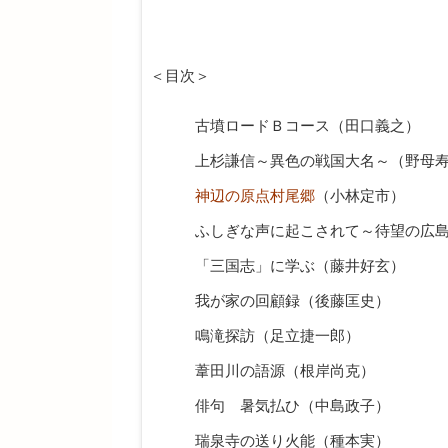
＜目次＞
古墳ロードＢコース（田口義之）
上杉謙信～異色の戦国大名～（野母
神辺の原点村尾郷
（小林定市）
ふしぎな声に起こされて～待望の広
「三国志」に学ぶ（藤井好玄）
我が家の回顧録（後藤匡史）
鳴滝探訪（足立捷一郎）
葦田川の語源（根岸尚克）
俳句 暑気払ひ（中島政子）
瑞泉寺の送り火能（種本実）