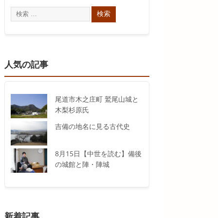
人気の記事
尾道市木之庄町 鷲尾山城と
木梨杉原氏
吉備の地名に見る古代史
8月15日【中世を読む】備後
の城館と陣・陣城
新着記事