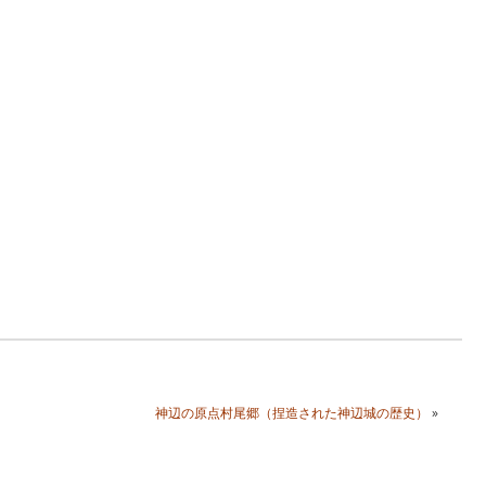
神辺の原点村尾郷（捏造された神辺城の歴史）
»