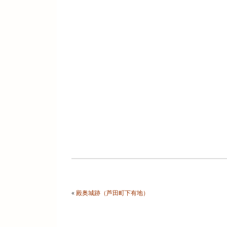
«
殿奥城跡（芦田町下有地）