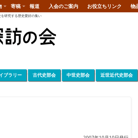
物
寄稿
報道
入会のご案内
お役立ちリンク
物
史を研究する歴史愛好の集い
イブラリー
古代史部会
中世史部会
近世近代史部会
2007年10月10日発行