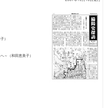
寿子）
島へ～（和田恵美子）