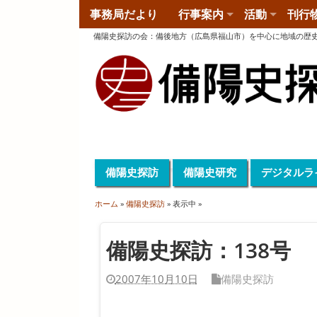
事務局だより
行事案内
活動
刊行
備陽史探訪の会
：
備後地方（広島県福山市）を中心に地域の歴
備陽史探訪
備陽史研究
デジタルラ
ホーム
»
備陽史探訪
» 表示中 »
備陽史探訪：138号
2007年10月10日
備陽史探訪