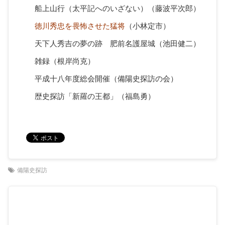
船上山行（太平記へのいざない）（藤波平次郎）
徳川秀忠を畏怖させた猛将
（小林定市）
天下人秀吉の夢の跡 肥前名護屋城（池田健二）
雑録（根岸尚克）
平成十八年度総会開催（備陽史探訪の会）
歴史探訪「新羅の王都」（福島勇）
備陽史探訪