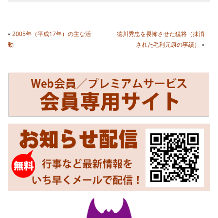
«
2005年（平成17年）の主な活
徳川秀忠を畏怖させた猛将（抹消
動
された毛利元康の事績）
»