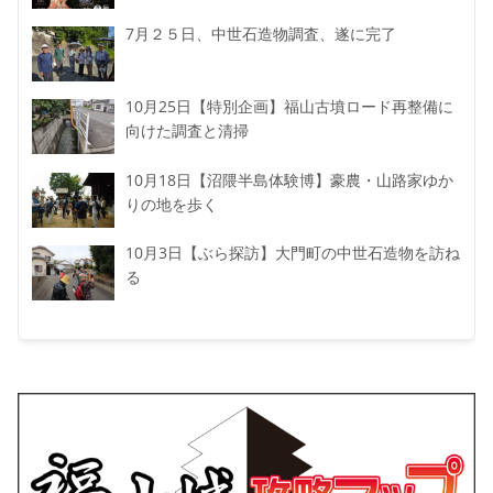
7月２５日、中世石造物調査、遂に完了
10月25日【特別企画】福山古墳ロード再整備に
向けた調査と清掃
10月18日【沼隈半島体験博】豪農・山路家ゆか
りの地を歩く
10月3日【ぶら探訪】大門町の中世石造物を訪ね
る