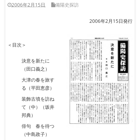
2006年2月15日
備陽史探訪
2006年2月15日発行
＜目次＞
決意を新たに
（田口義之）
大津の春を旅す
る（平田恵彦）
装飾古墳を訪ね
て（中）（坂井
邦典）
俳句 春を待つ
（中島政子）