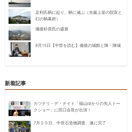
足利氏鞆に起り、鞆に滅ぶ（光厳上皇の院宣と
幻の鞆幕府）
備後杉原氏の盛衰
8月15日【中世を読む】備後の城館と陣・陣城
新着記事
カツナリ・デ・ナイト「福山ゆかりの先人トー
クショー」に田口会長が出演！
7月２５日、中世石造物調査、遂に完了