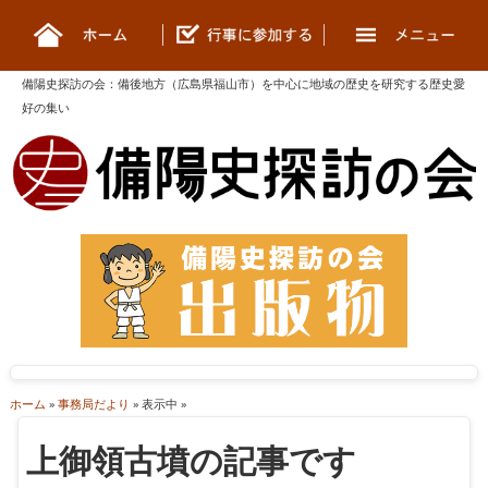
備陽史探訪の会
：
備後地方（広島県福山市）を中心に地域の歴史を研究する歴史愛
好の集い
ホーム
»
事務局だより
» 表示中 »
上御領古墳の記事です