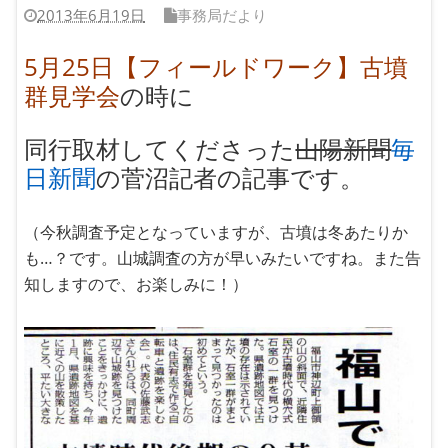
2013年6月19日
事務局だより
5月25日【フィールドワーク】古墳
群見学会
の時に
同行取材してくださった
山陽新聞
毎
日新聞
の菅沼記者の記事です。
（今秋調査予定となっていますが、古墳は冬あたりか
も…？です。山城調査の方が早いみたいですね。また告
知しますので、お楽しみに！）