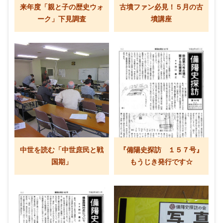
来年度「親と子の歴史ウォ
古墳ファン必見！５月の古
ーク」下見調査
墳講座
中世を読む「中世庶民と戦
『備陽史探訪 １５７号』
国期」
もうじき発行です☆