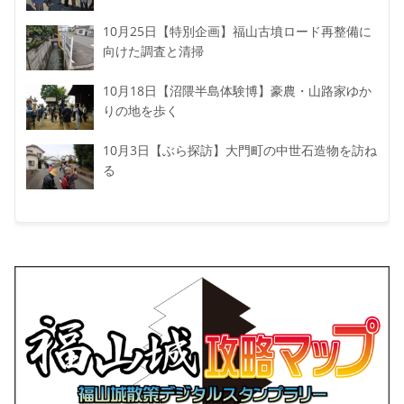
10月25日【特別企画】福山古墳ロード再整備に
向けた調査と清掃
10月18日【沼隈半島体験博】豪農・山路家ゆか
りの地を歩く
10月3日【ぶら探訪】大門町の中世石造物を訪ね
る