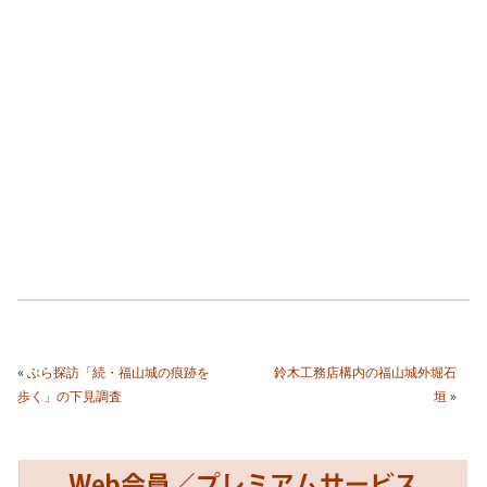
«
ぶら探訪「続・福山城の痕跡を
鈴木工務店構内の福山城外堀石
歩く」の下見調査
垣
»