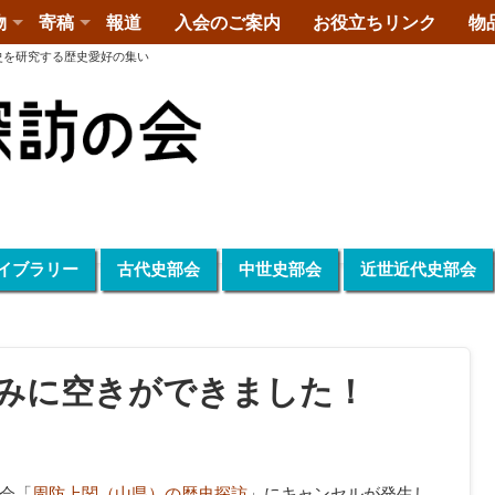
物
寄稿
報道
入会のご案内
お役立ちリンク
物
史を研究する歴史愛好の集い
イブラリー
古代史部会
中世史部会
近世近代史部会
込みに空きができました！
例会「
周防上関（山県）の歴史探訪
」にキャンセルが発生し、