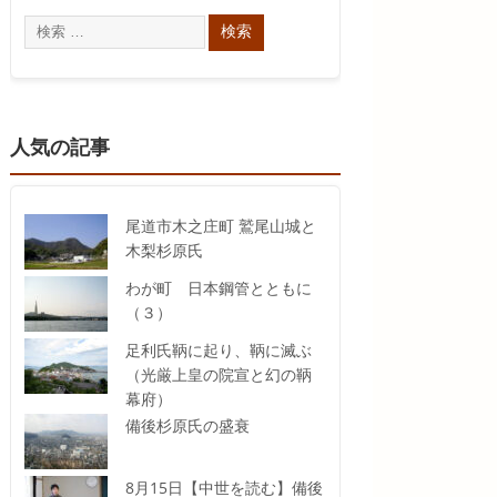
人気の記事
尾道市木之庄町 鷲尾山城と
木梨杉原氏
わが町 日本鋼管とともに
（３）
足利氏鞆に起り、鞆に滅ぶ
（光厳上皇の院宣と幻の鞆
幕府）
備後杉原氏の盛衰
8月15日【中世を読む】備後