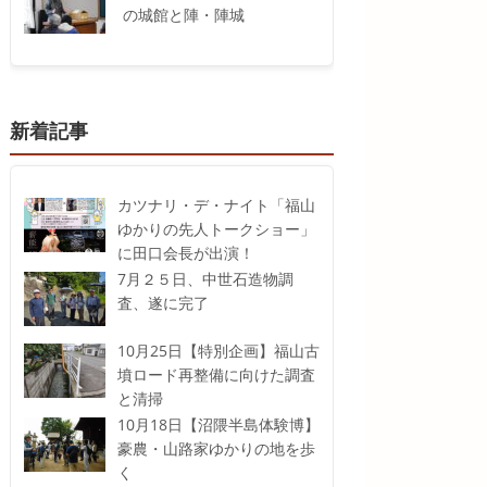
の城館と陣・陣城
新着記事
カツナリ・デ・ナイト「福山
ゆかりの先人トークショー」
に田口会長が出演！
7月２５日、中世石造物調
査、遂に完了
10月25日【特別企画】福山古
墳ロード再整備に向けた調査
と清掃
10月18日【沼隈半島体験博】
豪農・山路家ゆかりの地を歩
く