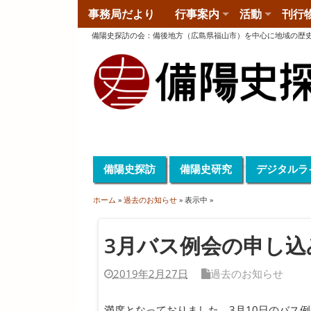
事務局だより
行事案内
活動
刊行
備陽史探訪の会
：
備後地方（広島県福山市）を中心に地域の歴
備陽史探訪
備陽史研究
デジタルラ
ホーム
»
過去のお知らせ
» 表示中 »
3月バス例会の申し
2019年2月27日
過去のお知らせ
満席となっておりました、3月10日のバス