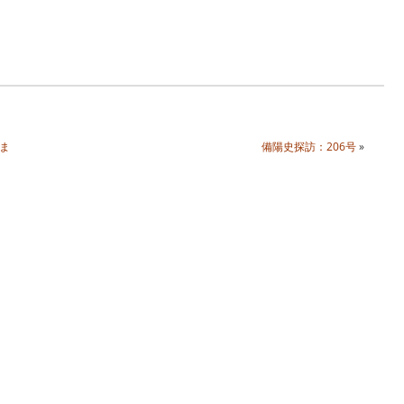
ま
備陽史探訪：206号
»