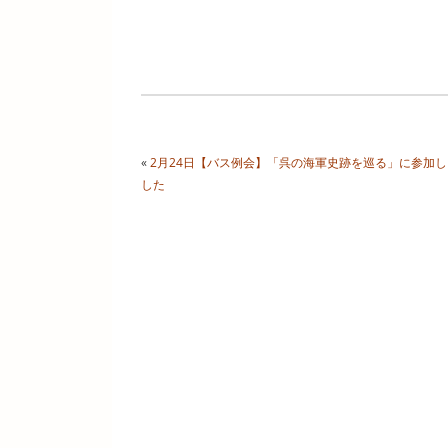
«
2月24日【バス例会】「呉の海軍史跡を巡る」に参加し
した