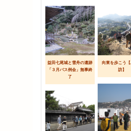
益田七尾城と雪舟の遺跡
向東を歩こう【
「３月バス例会」無事終
訪】
了