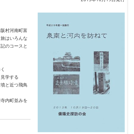
赤阪村河南町富
る旅はいろんな
下記のコースと
歩く
を見学する
古墳と近つ飛鳥
旧寺内町並みを