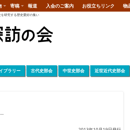
物
寄稿
報道
入会のご案内
お役立ちリンク
物
史を研究する歴史愛好の集い
イブラリー
古代史部会
中世史部会
近世近代史部会
ー
2013年10月19日発行