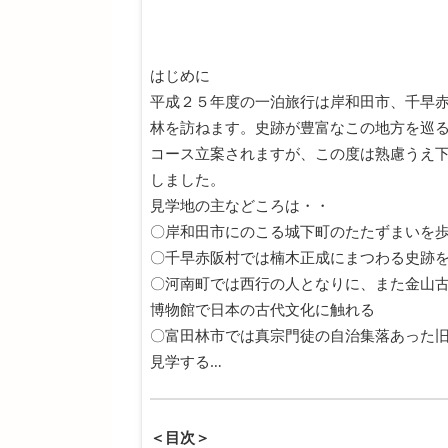
はじめに
平成２５年度の一泊旅行は岸和田市、千早
林を訪ねます。史跡が豊富なこの地方を巡
コース立案されますが、この度は熟慮うえ
しました。
見学地の主などころは・・
〇岸和田市にのこる城下町のたたずまいを
〇千早赤阪村では楠木正成にまつわる史跡
〇河南町では西行の人となりに、また金山
博物館で日本の古代文化に触れる
〇富田林市では真宗門徒の自治集落あった
見学する…
＜目次＞