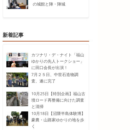
の城館と陣・陣城
新着記事
カツナリ・デ・ナイト「福山
ゆかりの先人トークショー」
に田口会長が出演！
7月２５日、中世石造物調
査、遂に完了
10月25日【特別企画】福山古
墳ロード再整備に向けた調査
と清掃
10月18日【沼隈半島体験博】
豪農・山路家ゆかりの地を歩
く