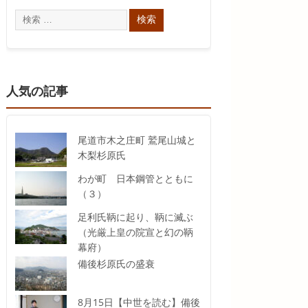
人気の記事
尾道市木之庄町 鷲尾山城と
木梨杉原氏
わが町 日本鋼管とともに
（３）
足利氏鞆に起り、鞆に滅ぶ
（光厳上皇の院宣と幻の鞆
幕府）
備後杉原氏の盛衰
8月15日【中世を読む】備後