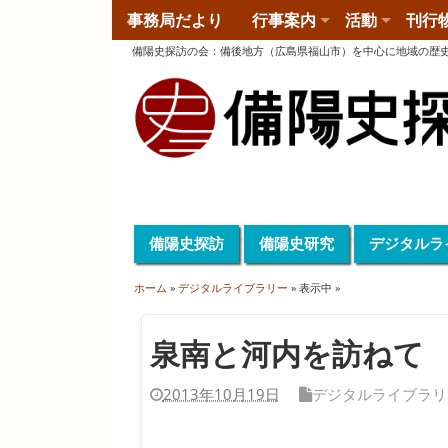
事務局だより
行事案内
活動
刊行
備陽史探訪の会
：
備後地方（広島県福山市）を中心に地域の歴
備陽史探訪
備陽史研究
デジタルラ
ホーム
»
デジタルライブラリー
» 表示中 »
泉南と河内を訪ねて
2013年10月19日
デジタルライブラリ