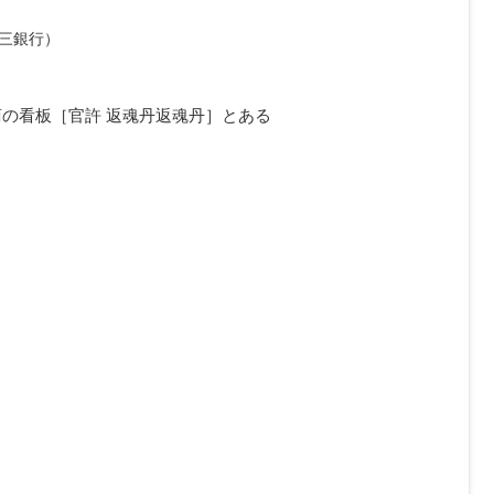
三銀行）
の看板［官許 返魂丹返魂丹］とある