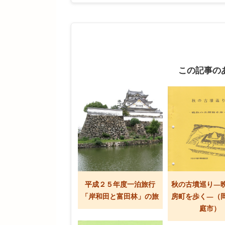
この記事の
平成２５年度一泊旅行
秋の古墳巡り―
「岸和田と富田林」の旅
房町を歩く―（
庭市）