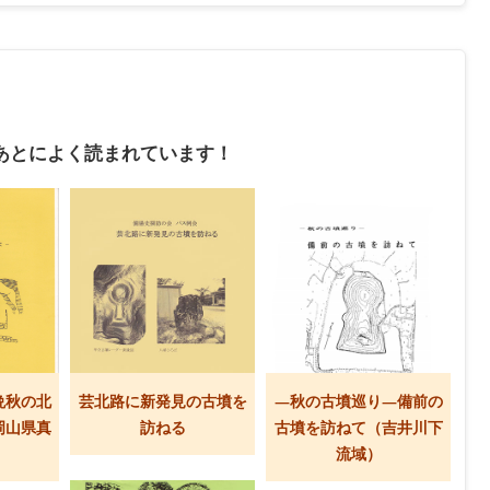
あとによく読まれています！
晩秋の北
芸北路に新発見の古墳を
―秋の古墳巡り―備前の
岡山県真
訪ねる
古墳を訪ねて（吉井川下
流域）